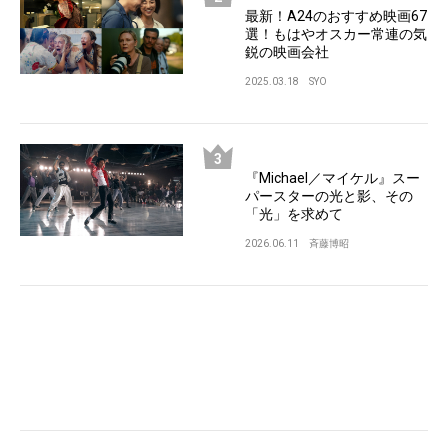
最新！A24のおすすめ映画67
選！もはやオスカー常連の気
鋭の映画会社
2025.03.18
SYO
『Michael／マイケル』スー
パースターの光と影、その
「光」を求めて
2026.06.11
斉藤博昭