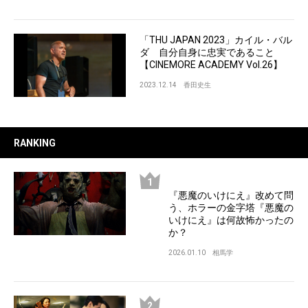
「THU JAPAN 2023」カイル・バル
ダ 自分自身に忠実であること
【CINEMORE ACADEMY Vol.26】
2023.12.14
香田史生
RANKING
『悪魔のいけにえ』改めて問
う、ホラーの金字塔『悪魔の
いけにえ』は何故怖かったの
か？
2026.01.10
相馬学