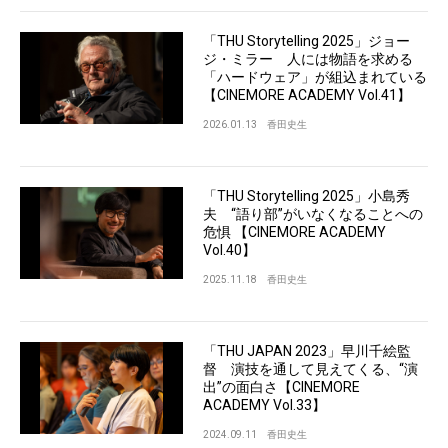
「THU Storytelling 2025」ジョー
ジ・ミラー 人には物語を求める
「ハードウェア」が組込まれている
【CINEMORE ACADEMY Vol.41】
2026.01.13
香田史生
「THU Storytelling 2025」小島秀
夫 “語り部”がいなくなることへの
危惧 【CINEMORE ACADEMY
Vol.40】
2025.11.18
香田史生
「THU JAPAN 2023」早川千絵監
督 演技を通して見えてくる、“演
出”の面白さ【CINEMORE
ACADEMY Vol.33】
2024.09.11
香田史生