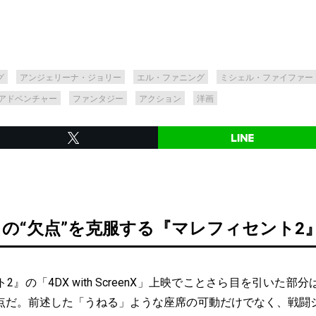
グ
アンジェリーナ・ジョリー
エル・ファニング
ミシェル・ファイファー
アドベンチャー
ファンタジー
アクション
洋画
nX』の“欠点”を克服する『マレフィセント
』の「4DX with ScreenX」上映でことさら目を引いた部
点だ。前述した「うねる」ような座席の可動だけでなく、戦闘