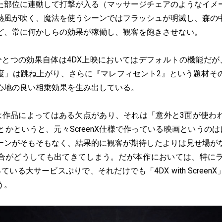
た部位に連動して打撃が入る（マッサージチェアのようなイメ
熱風が吹く、魔法を使うシーンではフラッシュが明滅し、森の
ど、常に何かしらの効果が稼働し、観客を飽きさせない。
つの効果自体は4DX上映においてはデフォルトの機能だが、S
度」は跳ね上がり、さらに『マレフィセント2』という題材そ
心地の良い相乗効果を生み出している。
Xには作品によってはある欠点があり、それは「意外と3面が使わ
かというと、元々ScreenX仕様で作っている映画というの
ーンがそもそもなく、結果的に観客が期待したよりは見せ場が
合がどうしても出てきてしまう。だが本作においては、特にラ
いる大サービスぶりで、それだけでも「4DX with Scree
う。