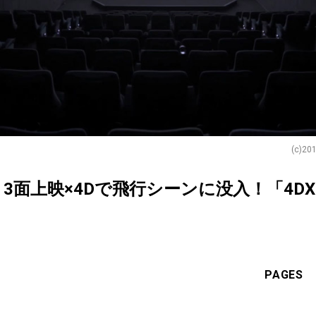
(c)201
上映×4Dで飛行シーンに没入！「4DX wit
PAGES