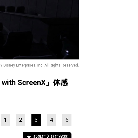
9 Disney Enterprises, Inc. All Rights Reserved.
h ScreenX」体感
1
2
3
4
5
お気に入りに保存