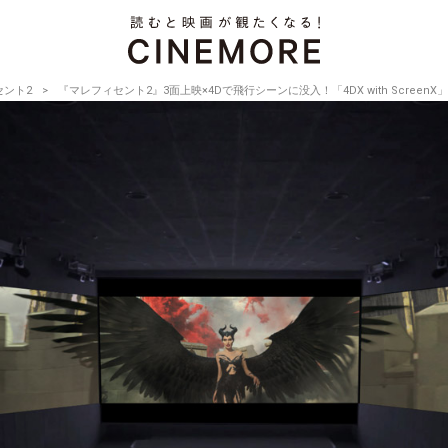
セント2
『マレフィセント2』3面上映×4Dで飛行シーンに没入！「4DX with Screen