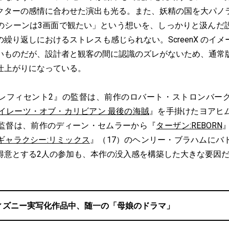
クターの感情に合わせた演出も光る。また、妖精の国を大パノ
のシーンは3画面で観たい」という想いを、しっかりと汲んだ
繰り返しにおけるストレスも感じられない。ScreenX のイ
いものだが、設計者と観客の間に認識のズレがないため、通常
仕上がりになっている。
フィセント2』の監督は、前作のロバート・ストロンバー
イレーツ・オブ・カリビアン 最後の海賊
』を手掛けたヨアヒ
監督は、前作のディーン・セムラーから『
ターザン:REBORN
ギャラクシー:リミックス
』（17）のヘンリー・ブラハムにバ
得意とする2人の参加も、本作の没入感を構築した大きな要因
ィズニー実写化作品中、随一の「母娘のドラマ」