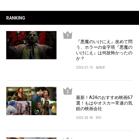
RANKING
『悪魔のいけにえ』改めて問
う、ホラーの金字塔『悪魔の
いけにえ』は何故怖かったの
か？
2026.01.10
相馬学
最新！A24のおすすめ映画67
選！もはやオスカー常連の気
鋭の映画会社
2025.03.18
SYO