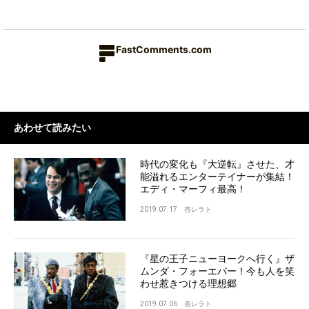
FastComments.com
あわせて読みたい
時代の変化も『大逆転』させた、才
能溢れるエンターテイナーが集結！
エディ・マーフィ最高！
2019.07.17
杏レラト
『星の王子ニューヨークへ行く』ザ
ムンダ・フォーエバー！今も人を笑
わせ惹きつける理想郷
2019.07.06
杏レラト