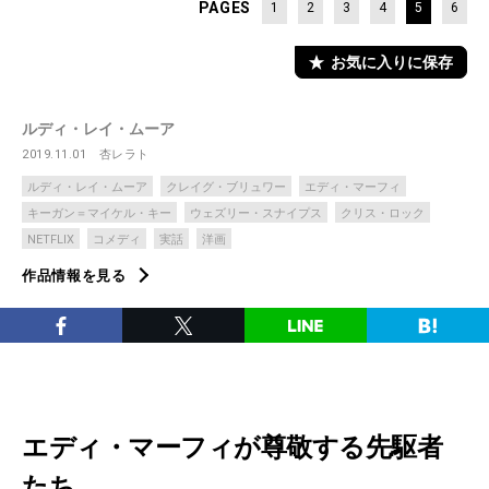
PAGES
1
2
3
4
5
6
お気に入りに保存
ルディ・レイ・ムーア
2019.11.01
杏レラト
ルディ・レイ・ムーア
クレイグ・ブリュワー
エディ・マーフィ
キーガン＝マイケル・キー
ウェズリー・スナイプス
クリス・ロック
NETFLIX
コメディ
実話
洋画
作品情報を見る
エディ・マーフィが尊敬する先駆者
たち