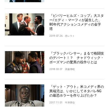
『ビバリーヒルズ・コップ』大スタ
ー/エディ・マーフィが誕生した、
80年代アクションコメディの金字
塔
2019.07.26
杏レラト
『ブラックパンサー』まるで格闘技
のデパート！？ チャドウィック・
ボーズマンの驚異の役作りとは
2018.03.07
斉藤博昭
『ゲット・アウト』米コメディ界の
異端児は、いかにしてネタバレNG
の最恐ホラーを作り上げたか？
2017.11.01
牛津厚信