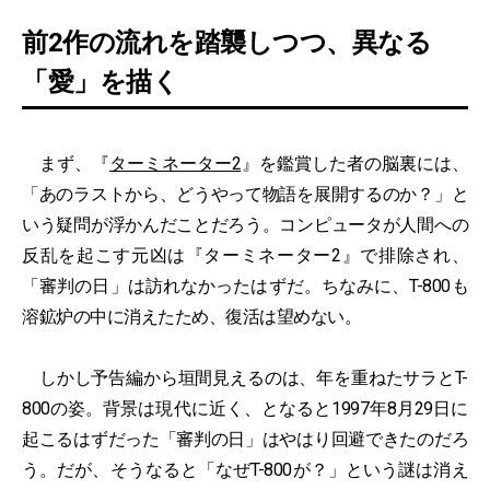
前2作の流れを踏襲しつつ、異なる
「愛」を描く
まず、『
ターミネーター2
』を鑑賞した者の脳裏には、
「あのラストから、どうやって物語を展開するのか？」と
いう疑問が浮かんだことだろう。コンピュータが人間への
反乱を起こす元凶は『ターミネーター2』で排除され、
「審判の日」は訪れなかったはずだ。ちなみに、T-800も
溶鉱炉の中に消えたため、復活は望めない。
しかし予告編から垣間見えるのは、年を重ねたサラとT-
800の姿。背景は現代に近く、となると1997年8月29日に
起こるはずだった「審判の日」はやはり回避できたのだろ
う。だが、そうなると「なぜT-800が？」という謎は消え