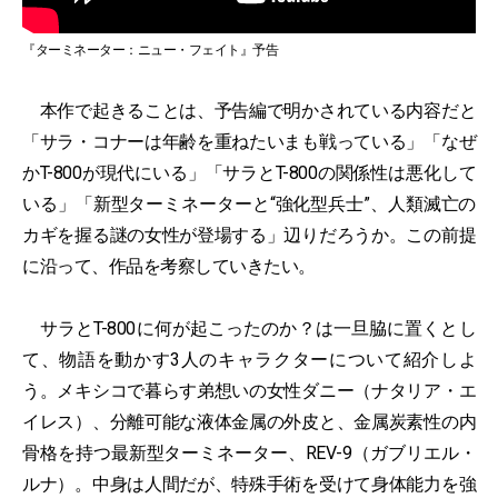
『ターミネーター：ニュー・フェイト』予告
本作で起きることは、予告編で明かされている内容だと
「サラ・コナーは年齢を重ねたいまも戦っている」「なぜ
かT-800が現代にいる」「サラとT-800の関係性は悪化して
いる」「新型ターミネーターと“強化型兵士”、人類滅亡の
カギを握る謎の女性が登場する」辺りだろうか。この前提
に沿って、作品を考察していきたい。
サラとT-800に何が起こったのか？は一旦脇に置くとし
て、物語を動かす3人のキャラクターについて紹介しよ
う。メキシコで暮らす弟想いの女性ダニー（ナタリア・エ
イレス）、分離可能な液体金属の外皮と、金属炭素性の内
骨格を持つ最新型ターミネーター、REV-9（ガブリエル・
ルナ）。中身は人間だが、特殊手術を受けて身体能力を強