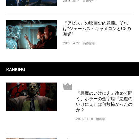
2018.08.14
香田史生
『アビス』の映画史的意義。それ
は“ジェームズ・キャメロンとCGの
邂逅”
2019.04.22
高森郁哉
RANKING
『悪魔のいけにえ』改めて問
う、ホラーの金字塔『悪魔の
いけにえ』は何故怖かったの
か？
2026.01.10
相馬学