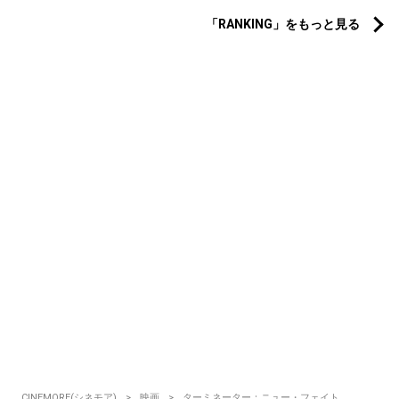
「RANKING」をもっと見る
CINEMORE(シネモア)
映画
ターミネーター：ニュー・フェイト