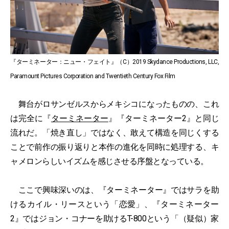
『ターミネーター：ニュー・フェイト』（C）2019 Skydance Productions, LLC,
Paramount Pictures Corporation and Twentieth Century Fox Film
舞台がロサンゼルスからメキシコになったものの、これ
は完全に『
ターミネーター
』『ターミネーター2』と同じ
流れだ。「焼き直し」ではなく、敢えて構造を同じくする
ことで前作の振り返りと本作の進化を同時に処理する、キ
ャメロンらしいイズムを感じさせる序盤となっている。
ここで興味深いのは、『ターミネーター』ではサラを助
けるカイル・リースという「恋愛」、『ターミネーター
2』ではジョン・コナーを助けるT-800という「（疑似）家