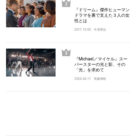
『ドリーム』傑作ヒューマン
ドラマを裏で支えた３人の女
性とは
2017.10.03
牛津厚信
『Michael／マイケル』スー
パースターの光と影、その
「光」を求めて
2026.06.11
斉藤博昭