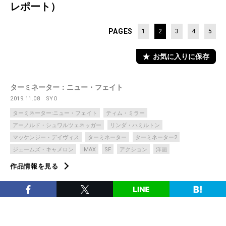
レポート）
PAGES
1
2
3
4
5
お気に入りに保存
ターミネーター：ニュー・フェイト
2019.11.08
SYO
ターミネーター:ニュー・フェイト
ティム・ミラー
アーノルド・シュワルツェネッガー
リンダ・ハミルトン
マッケンジー・デイヴィス
ターミネーター
ターミネーター2
ジェームズ・キャメロン
IMAX
SF
アクション
洋画
作品情報を見る