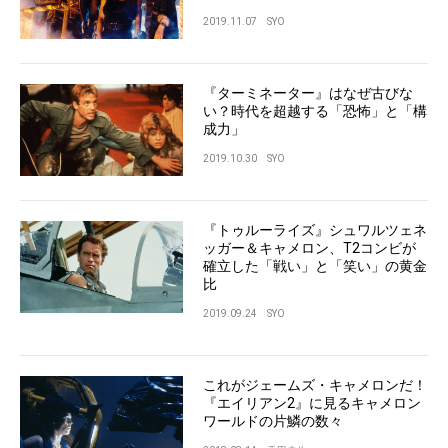
2019.11.07
SYO
『ターミネーター』はなぜ古びな
い？時代を超越する「恐怖」と「構
成力」
2019.10.30
SYO
『トゥルーライズ』シュワルツェネ
ッガー＆キャメロン、T2コンビが
確立した「戦い」と「笑い」の黄金
比
2019.09.24
SYO
これがジェームズ・キャメロンだ！
『エイリアン2』に見るキャメロン
ワールドの片鱗の数々