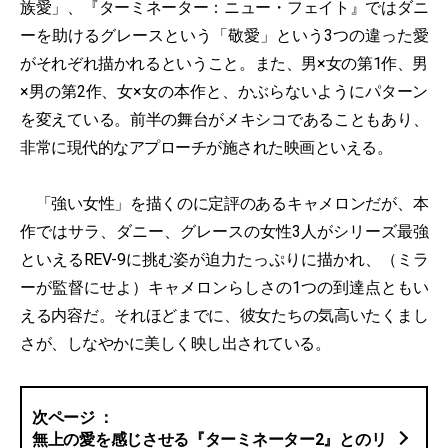
族愛」、『ターミネーター：ニュー・フェイト』ではダニ
ーを助けるグレースという「敬愛」という3つの違った愛
がそれぞれ描かれるということ。また、男×女の第1作、男
×男の第2作、女×女の本作と、かぶらないようにパターン
を変えている。前半の舞台がメキシコであることもあり、
非常に現代的なアプローチが施された映画といえる。
「強い女性」を描くのに定評のあるキャメロンだが、本
作ではサラ、ダニー、グレースの女性3人がシリーズ最強
といえるREV-9に挑む姿が迫力たっぷりに描かれ、（ミラ
ーが監督にせよ）キャメロンらしさの1つの到達点ともい
える内容だ。それほどまでに、彼女たちの気高いたくまし
さが、しなやかに美しく映し出されている。
無上の愛を感じさせる『ターミネーター2』とのリ