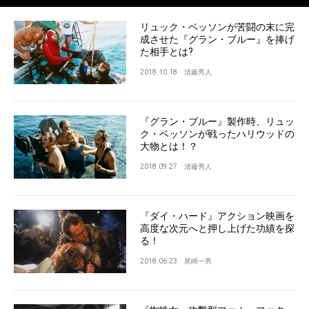
リュック・ベッソンが苦闘の末に完
成させた『グラン・ブルー』を捧げ
た相手とは?
2018.10.18
清藤秀人
『グラン・ブルー』製作時、リュッ
ク・ベッソンが戦ったハリウッドの
大物とは！？
2018.09.27
清藤秀人
『ダイ・ハード』アクション映画を
高度な次元へと押し上げた功績を探
る！
2018.06.23
尾崎一男