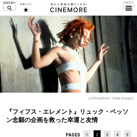
(c)Photofest / Getty Images
『フィフス・エレメント』リュック・ベッソ
ン念願の企画を救った幸運と友情
PAGES
1
2
3
4
5