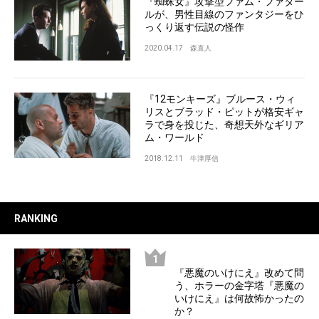
『蜘蛛女』攻撃型ファム・ファター
ルが、男性目線のファンタジーをひ
っくり返す伝説の怪作
2020.04.17
森直人
『12モンキーズ』ブルース・ウィ
リスとブラッド・ピットが格安ギャ
ラで身を投じた、奇想天外なギリア
ム・ワールド
2018.12.11
牛津厚信
RANKING
『悪魔のいけにえ』改めて問
う、ホラーの金字塔『悪魔の
いけにえ』は何故怖かったの
か？