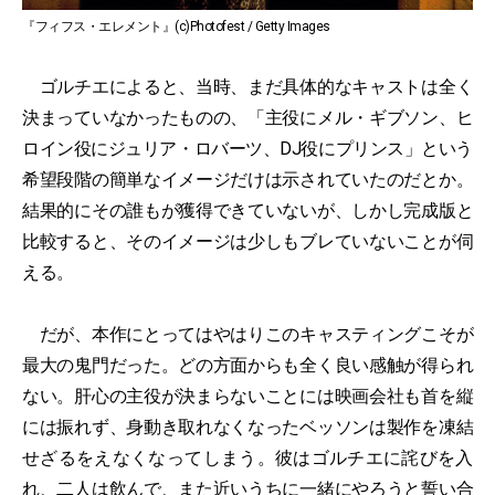
『フィフス・エレメント』(c)Photofest / Getty Images
ゴルチエによると、当時、まだ具体的なキャストは全く
決まっていなかったものの、「主役にメル・ギブソン、ヒ
ロイン役にジュリア・ロバーツ、DJ役にプリンス」という
希望段階の簡単なイメージだけは示されていたのだとか。
結果的にその誰もが獲得できていないが、しかし完成版と
比較すると、そのイメージは少しもブレていないことが伺
える。
だが、本作にとってはやはりこのキャスティングこそが
最大の鬼門だった。どの方面からも全く良い感触が得られ
ない。肝心の主役が決まらないことには映画会社も首を縦
には振れず、身動き取れなくなったベッソンは製作を凍結
せざるをえなくなってしまう。彼はゴルチエに詫びを入
れ、二人は飲んで、また近いうちに一緒にやろうと誓い合