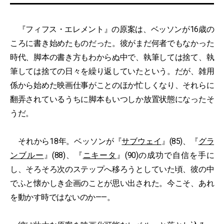
『フィフス・エレメント』の原案は、ベッソンが16歳の
ころに書き始めたものだった。彼がまだ何者でもなかった
時代、脚本の書き方もわからぬ中で、執筆しては捨て、執
筆しては捨ての日々を繰り返していたという。だが、雑用
係から始めた映画仕事がことのほか忙しくなり、それらに
翻弄されているうちに脚本もいつしか放置状態になったそ
うだ。
それから18年。ベッソンが『
サブウェイ
』(85)、『
グラ
ンブルー
』(88)、『
ニキータ
』(90)の成功で自信を手に
し、そろそろ次のステップへ移ろうとしていた頃、彼の中
でふと懐かしき企画のことが思い出された。今こそ、あれ
を動かす時ではないのか——。