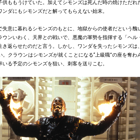
子供ももうけていた。加えてシモンズは死んだ時の焼けただれ
ワンダにもシモンズだと解ってもらえない始末。
失意に暮れるシモンズのもとに、地獄からの使者だという醜
ラウンいわく、天界との戦いで、悪魔の軍勢を指揮する「ヘル
生き返らせたのだと言う。しかし、ワンダを失ったシモンズは
い。クラウンはシモンズが就くことになる“上級職”の座を奪わ
率いる予定のシモンズを狙い、刺客を送りこむ。