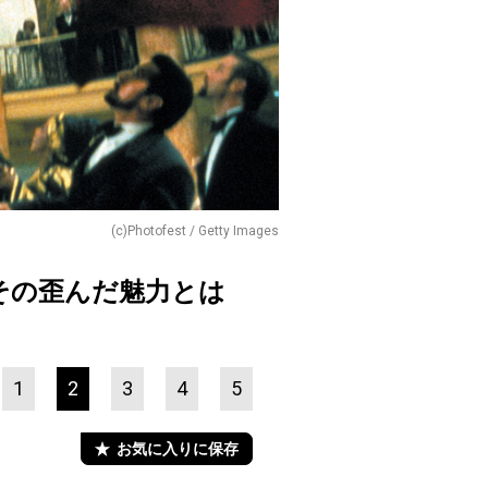
(c)Photofest / Getty Images
その歪んだ魅力とは
1
2
3
4
5
お気に入りに保存