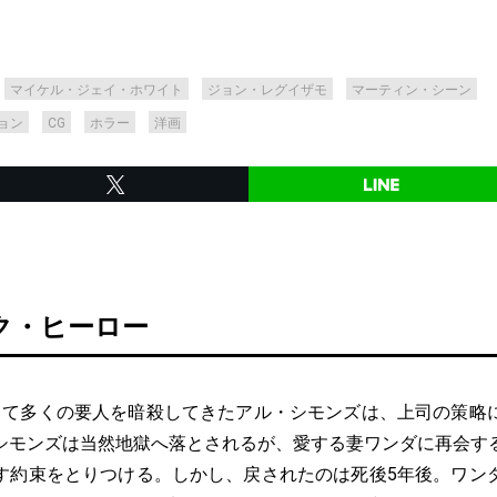
マイケル・ジェイ・ホワイト
ジョン・レグイザモ
マーティン・シーン
ョン
CG
ホラー
洋画
ク・ヒーロー
して多くの要人を暗殺してきたアル・シモンズは、上司の策略
シモンズは当然地獄へ落とされるが、愛する妻ワンダに再会す
す約束をとりつける。しかし、戻されたのは死後5年後。ワン