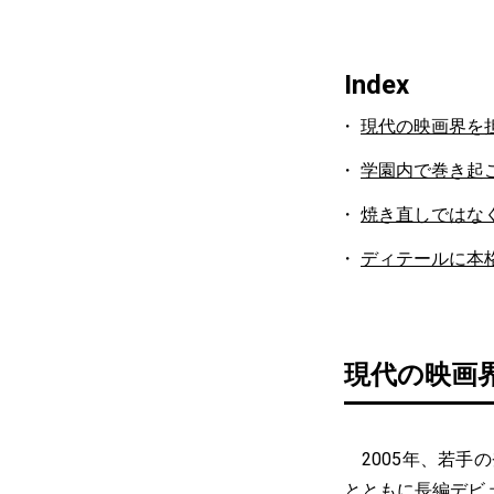
Index
現代の映画界を担
学園内で巻き起
焼き直しではな
ディテールに本
現代の映画界
2005年、若手
とともに長編デビ