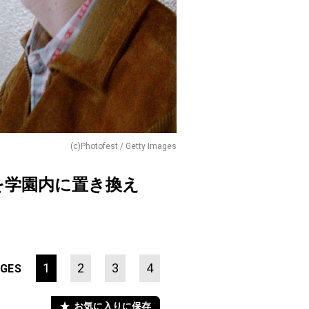
(c)Photofest / Getty Images
台を学園内に置き換え
1
2
3
4
GES
お気に入りに保存