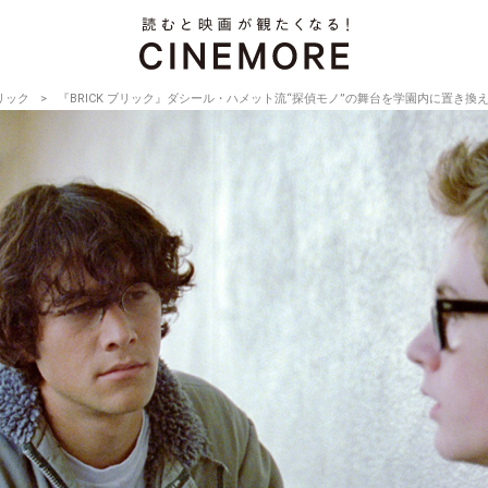
ブリック
『BRICK ブリック』ダシール・ハメット流“探偵モノ”の舞台を学園内に置き