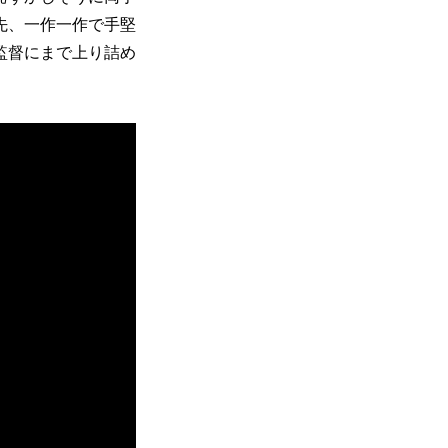
先、一作一作で手堅
の監督にまで上り詰め
。