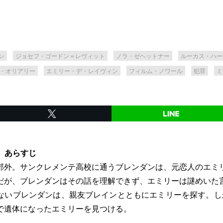
ン
ジョセフ・ゴードン＝レヴィット
ノラ・ゼヘットナー
ルーカス・ハー
・オリアリー
エミリー・デ・レイヴィン
フィルム・ノワール
犯罪
ミ
ク』あらすじ
郊外。サンクレメンテ高校に通うブレンダンは、元恋人のエミ
だが、ブレンダンはその話を理解できず、エミリーは謎めいた
ないブレンダンは、親友ブレインとともにエミリーを探す。し
で遺体になったエミリーを見つける。