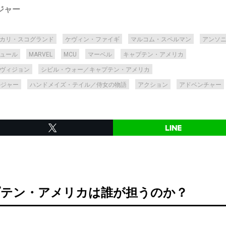
ジャー
カリ・スコグランド
ケヴィン・ファイギ
マルコム・スペルマン
アンソ
ュール
MARVEL
MCU
マーベル
キャプテン・アメリカ
ヴィジョン
シビル・ウォー／キャプテン・アメリカ
ルジャー
ハンドメイズ・テイル／侍女の物語
アクション
アドベンチャー
プテン・アメリカは誰が担うのか？