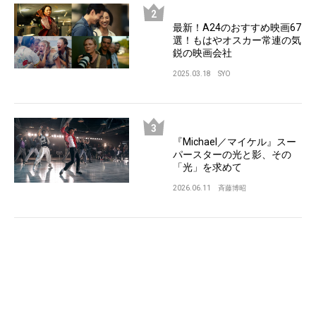
最新！A24のおすすめ映画67
選！もはやオスカー常連の気
鋭の映画会社
2025.03.18
SYO
『Michael／マイケル』スー
パースターの光と影、その
「光」を求めて
2026.06.11
斉藤博昭