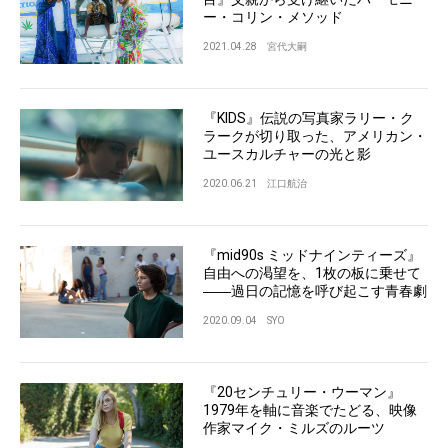
ー・コリン・メソッド
2021.04.28
宮代大嗣
『KIDS』伝説の写真家ラリー・ク
ラークが切り取った、アメリカン・
ユースカルチャーの光と影
2020.06.21
江口航治
『mid90s ミッドナインティーズ』
自由への渇望を、1枚の板に乗せて
――過日の記憶を呼び起こす青春劇
2020.09.04
SYO
『20センチュリー・ウーマン』
1979年を軸に音楽でたどる、映像
作家マイク・ミルズのルーツ