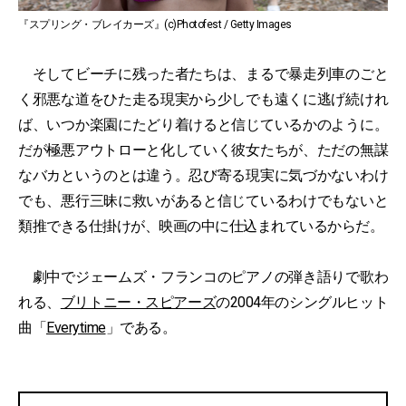
『スプリング・ブレイカーズ』(c)Photofest / Getty Images
そしてビーチに残った者たちは、まるで暴走列車のごと
く邪悪な道をひた走る現実から少しでも遠くに逃げ続けれ
ば、いつか楽園にたどり着けると信じているかのように。
だが極悪アウトローと化していく彼女たちが、ただの無謀
なバカというのとは違う。忍び寄る現実に気づかないわけ
でも、悪行三昧に救いがあると信じているわけでもないと
類推できる仕掛けが、映画の中に仕込まれているからだ。
劇中でジェームズ・フランコのピアノの弾き語りで歌わ
れる、
ブリトニー・スピアーズ
の2004年のシングルヒット
曲「
Everytime
」である。