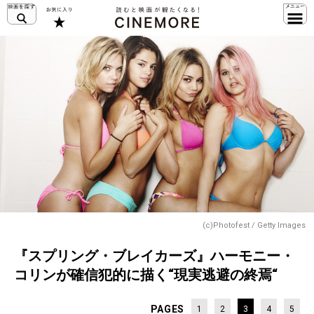
(c)Photofest / Getty Images
『スプリング・ブレイカーズ』ハーモニー・
コリンが確信犯的に描く“現実逃避の終焉“
PAGES
1
2
3
4
5