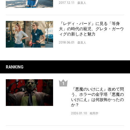
2017.12.11
森直人
『レディ・バード』に見る「等身
大」の時代の寵児、グレタ・ガーウ
ィグの新しさと魅力
2018.06.01
森直人
RANKING
『悪魔のいけにえ』改めて問
う、ホラーの金字塔『悪魔の
いけにえ』は何故怖かったの
か？
2026.01.10
相馬学