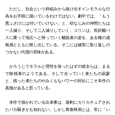
ただし、社会という枠組みから抜け出すインモラルな行
為をお手軽に描いているわけではない。劇中では、「もう
悪ふざけには付いていけない」と、幼なじみの仲間たちは
一人減り、そして二人減りしていく。コリンは、長距離バ
スに乗って地元へと帰っていく離脱者の姿を、ある種の虚
無感とともに映し出している。そこには確実に取り返しの
つかない代償の苦味がある。
かろうじてモラルと理性を保ったはずの彼女らは、まる
で敗残者のようである。そして去っていく者たちの寂寥
と、残った者たちのやみくもなパワーの対比にこそ本作の
真髄があると思っている。
本作で描かれている出来事は、過剰にカリカチュアされ
たバカ騒ぎかも知れない。しかし青春映画とは、常に「い