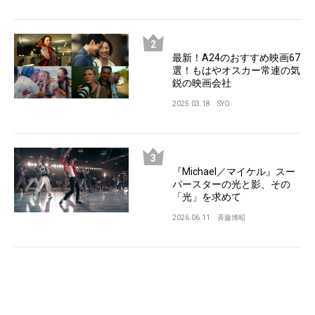
最新！A24のおすすめ映画67
選！もはやオスカー常連の気
鋭の映画会社
2025.03.18
SYO
『Michael／マイケル』スー
パースターの光と影、その
「光」を求めて
2026.06.11
斉藤博昭