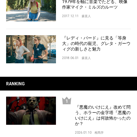
1979年を軸に音楽でたどる、映像
作家マイク・ミルズのルーツ
2017.12.11
森直人
『レディ・バード』に見る「等身
大」の時代の寵児、グレタ・ガーウ
ィグの新しさと魅力
2018.06.01
森直人
RANKING
『悪魔のいけにえ』改めて問
う、ホラーの金字塔『悪魔の
いけにえ』は何故怖かったの
か？
2026.01.10
相馬学