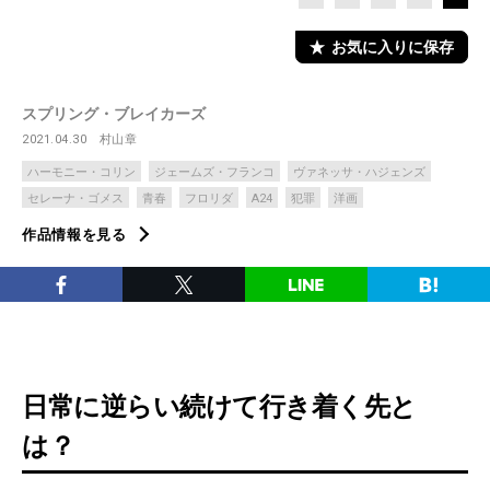
お気に入りに保存
スプリング・ブレイカーズ
2021.04.30
村山章
ハーモニー・コリン
ジェームズ・フランコ
ヴァネッサ・ハジェンズ
セレーナ・ゴメス
青春
フロリダ
A24
犯罪
洋画
作品情報を見る
日常に逆らい続けて行き着く先と
は？