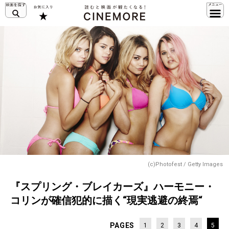
(c)Photofest / Getty Images
『スプリング・ブレイカーズ』ハーモニー・
コリンが確信犯的に描く“現実逃避の終焉“
PAGES
1
2
3
4
5