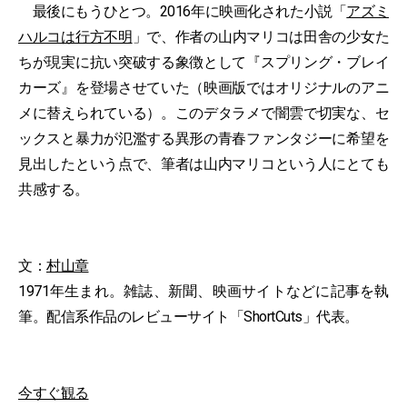
最後にもうひとつ。2016年に映画化された小説「
アズミ
ハルコは行方不明
」で、作者の山内マリコは田舎の少女た
ちが現実に抗い突破する象徴として『スプリング・ブレイ
カーズ』を登場させていた（映画版ではオリジナルのアニ
メに替えられている）。このデタラメで闇雲で切実な、セ
ックスと暴力が氾濫する異形の青春ファンタジーに希望を
見出したという点で、筆者は山内マリコという人にとても
共感する。
文：
村山章
1971年生まれ。雑誌、新聞、映画サイトなどに記事を執
筆。配信系作品のレビューサイト「ShortCuts」代表。
今すぐ観る