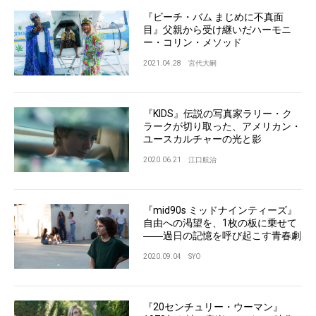
『ビーチ・バム まじめに不真面
目』父親から受け継いだハーモニ
ー・コリン・メソッド
2021.04.28
宮代大嗣
『KIDS』伝説の写真家ラリー・ク
ラークが切り取った、アメリカン・
ユースカルチャーの光と影
2020.06.21
江口航治
『mid90s ミッドナインティーズ』
自由への渇望を、1枚の板に乗せて
――過日の記憶を呼び起こす青春劇
2020.09.04
SYO
『20センチュリー・ウーマン』