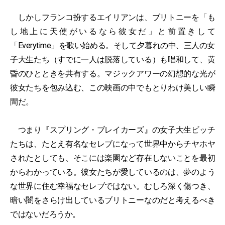
しかしフランコ扮するエイリアンは、ブリトニーを「も
し地上に天使がいるなら彼女だ」と前置きして
「Everytime」を歌い始める。そして夕暮れの中、三人の女
子大生たち（すでに一人は脱落している）も唱和して、黄
昏のひとときを共有する。マジックアワーの幻想的な光が
彼女たちを包み込む、この映画の中でもとりわけ美しい瞬
間だ。
つまり『スプリング・ブレイカーズ』の女子大生ビッチ
たちは、たとえ有名なセレブになって世界中からチヤホヤ
されたとしても、そこには楽園など存在しないことを最初
からわかっている。彼女たちが愛しているのは、夢のよう
な世界に住む幸福なセレブではない。むしろ深く傷つき、
暗い闇をさらけ出しているブリトニーなのだと考えるべき
ではないだろうか。