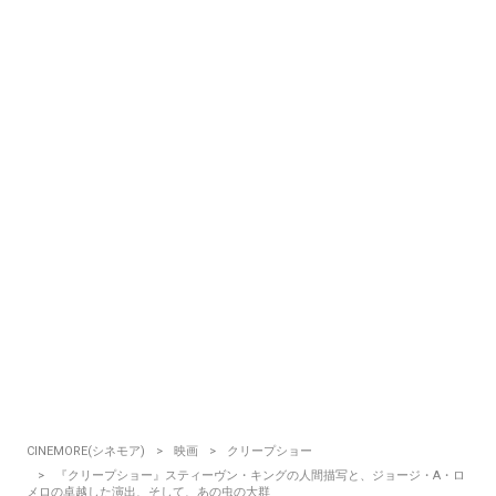
CINEMORE(シネモア)
映画
クリープショー
『クリープショー』スティーヴン・キングの人間描写と、ジョージ・A・ロ
メロの卓越した演出、そして、あの虫の大群