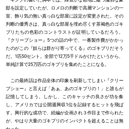
邸を設定していたが、ロメロの判断で高層マンションの一
室、飾り気の無い真っ白な部屋に設定が変更された。その
判断の優秀さは、真っ白な部屋を埋め尽くす茶褐色のゴキ
ブリたちの色彩のコントラストが証明しているだろう。
『クリープショー』5つの話の中で、一番製作費がかかっ
たのがこの『奴らは群がり寄ってくる』のゴキブリだそう
だ。1匹50セント。全部で12万5千ドルかけたというから、
単純計算で25万匹のゴキブリを集めたことになる。
この最終話は作品全体の印象を刷新してしまい『クリー
プショー』と言えば「あぁ、あのゴキブリの！」と誰もが
記憶してしまう。しかし、このキャッチの良さが功を奏
し、アメリカでは公開週興収1位を記録するヒットを飛ば
す。興行的な成功で、続編が企画され３作目まで作られた
が、やはり大量のゴキブリのインパクトを超えることは無
かった。