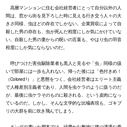
高層マンションに住む会社経営者にとって自分以外の人
間は、窓から街を見下ろした時に見える行き交う人々の大
きさ同様、虫ほどの存在でしかない。企業買収によって自
殺した男の存在も、虫が死んだ程度にしか気にかけていな
い。自殺した男の妻からの呪いの言葉も、やはり虫の羽音
程度にしか気にならないのだ。
呼びつけた害虫駆除業者も黒人と見るや「虫」同様の扱
いで部屋には一歩も入れない。帰った後には「色付きめ！
（Colored !）」と悪態をつく。会社経営者はエリート主義
で人種差別主義者であり、人間を虫ケラのように扱うのだ
が、最後に虫ケラそのものに殺される、という皮肉になっ
ているのだ。しかし、そんな文学的な比喩表現も、ゴキブ
リの大群を前に吹き飛んでしまう。
キングの書いた脚本では、緑豊かな敷地に建つ瀟洒な豪