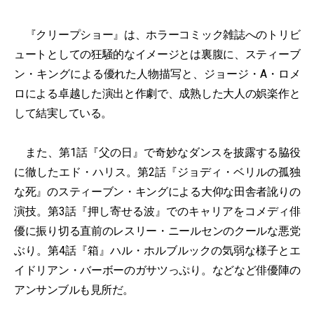
『クリープショー』は、ホラーコミック雑誌へのトリビ
ュートとしての狂騒的なイメージとは裏腹に、スティーブ
ン・キングによる優れた人物描写と、ジョージ・A・ロメ
ロによる卓越した演出と作劇で、成熟した大人の娯楽作と
して結実している。
また、第1話『父の日』で奇妙なダンスを披露する脇役
に徹したエド・ハリス。第2話『ジョディ・ベリルの孤独
な死』のスティーブン・キングによる大仰な田舎者訛りの
演技。第3話『押し寄せる波』でのキャリアをコメディ俳
優に振り切る直前のレスリー・ニールセンのクールな悪党
ぶり。第4話『箱』ハル・ホルブルックの気弱な様子とエ
イドリアン・バーボーのガサツっぷり。などなど俳優陣の
アンサンブルも見所だ。