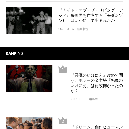
『ナイト・オブ・ザ・リビング・デ
ッド』映画界を席巻する「モダンゾ
ンビ」はいかにして生まれたか
2020.05.05
稲垣哲也
RANKING
『悪魔のいけにえ』改めて問
う、ホラーの金字塔『悪魔の
いけにえ』は何故怖かったの
か？
2026.01.10
相馬学
『ドリーム』傑作ヒューマン