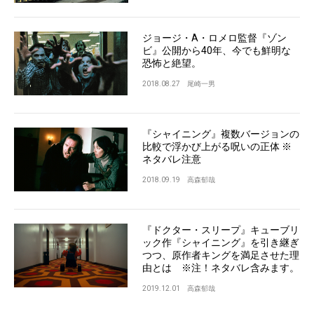
ジョージ・A・ロメロ監督『ゾン
ビ』公開から40年、今でも鮮明な
恐怖と絶望。
2018.08.27
尾崎一男
『シャイニング』複数バージョンの
比較で浮かび上がる呪いの正体 ※
ネタバレ注意
2018.09.19
高森郁哉
『ドクター・スリープ』キューブリ
ック作『シャイニング』を引き継ぎ
つつ、原作者キングを満足させた理
由とは ※注！ネタバレ含みます。
2019.12.01
高森郁哉