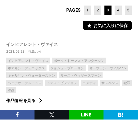
PAGES
1
2
3
4
5
お気に入りに保存
インヒアレント・ヴァイス
2021.06.29
竹島ルイ
インヒアレント・ヴァイス
ポール・トーマス・アンダーソン
ホアキン・フェニックス
ジョシュ・ブローリン
オーウェン・ウィルソン
キャサリン・ウォーターストン
リース・ウィザースプーン
ベニチオ・デル・トロ
トマス・ピンチョン
コメディ
サスペンス
犯罪
洋画
作品情報を見る