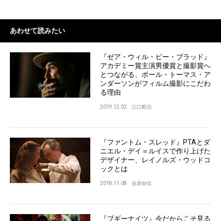
あわせて読みたい
『ゼア・ウィル・ビー・ブラッド』
アカデミー賞主演男優賞と撮影賞へ
とつながる、ポール・トーマス・ア
ンダーソンがフィルム撮影にこだわ
る理由
2019.12.02
江口航治
『ファントム・スレッド』PTAとダ
ニエル・デイ＝ルイスで作り上げた
デザイナー、レイノルズ・ウッドコ
ックとは
2018.11.08
金原由佳
『ブギーナイツ』今だからこそ見る