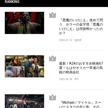
RANKING
『悪魔のいけにえ』改めて問
う、ホラーの金字塔『悪魔の
いけにえ』は何故怖かったの
か？
2026.01.10
相馬学
最新！A24のおすすめ映画67
選！もはやオスカー常連の気
鋭の映画会社
2025.03.18
SYO
『Michael／マイケル』スー
パースターの光と影、その