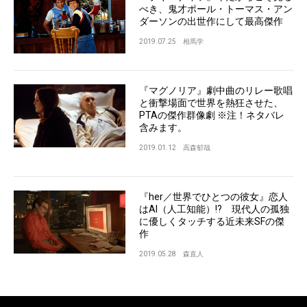
べき、鬼才ポール・トーマス・アン
ダーソンの出世作にして最高傑作
2019.07.25
相馬学
『マグノリア』劇中曲のリレー歌唱
と衝撃場面で世界を熱狂させた、
PTAの傑作群像劇 ※注！ネタバレ
含みます。
2019.01.12
高森郁哉
『her／世界でひとつの彼女』恋人
はAI（人工知能）!? 現代人の孤独
に優しくタッチする近未来SFの傑
作
2019.05.28
森直人