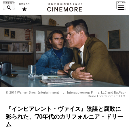
© 2014 Warner Bros. Entertainment Inc., Interactivecorp Films, LLC and RatPac-
Dune Entertainment LLC.
『インヒアレント・ヴァイス』陰謀と腐敗に
彩られた、’70年代のカリフォルニア・ドリー
ム