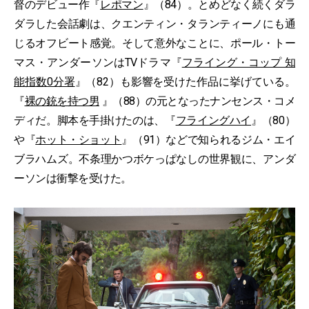
督のデビュー作『
レポマン
』（84）。とめどなく続くダラ
ダラした会話劇は、クエンティン・タランティーノにも通
じるオフビート感覚。そして意外なことに、ポール・トー
マス・アンダーソンはTVドラマ『
フライング・コップ 知
能指数0分署
』（82）も影響を受けた作品に挙げている。
『
裸の銃を持つ男
』（88）の元となったナンセンス・コメ
ディだ。脚本を手掛けたのは、『
フライングハイ
』（80）
や『
ホット・ショット
』（91）などで知られるジム・エイ
ブラハムズ。不条理かつボケっぱなしの世界観に、アンダ
ーソンは衝撃を受けた。