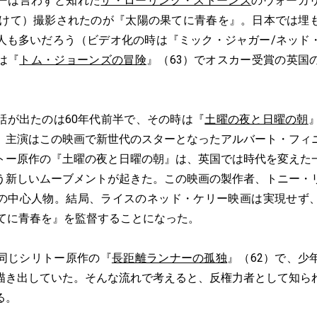
ーは言わずと知れた
ザ・ローリング・ストーンズ
のヴォーカ
にかけて）撮影されたのが『太陽の果てに青春を』。日本では埋
人も多いだろう（ビデオ化の時は『ミック・ジャガー/ネッド
は『
トム・ジョーンズの冒険
』（63）でオスカー受賞の英国
が出たのは60年代前半で、その時は『
土曜の夜と日曜の朝
。主演はこの映画で新世代のスターとなったアルバート・フィ
トー原作の『土曜の夜と日曜の朝』は、英国では時代を変えた
う新しいムーブメントが起きた。この映画の製作者、トニー・
の中心人物。結局、ライスのネッド・ケリー映画は実現せず
果てに青春を』を監督することになった。
同じシリトー原作の『
長距離ランナーの孤独
』（62）で、少
描き出していた。そんな流れで考えると、反権力者として知ら
る。