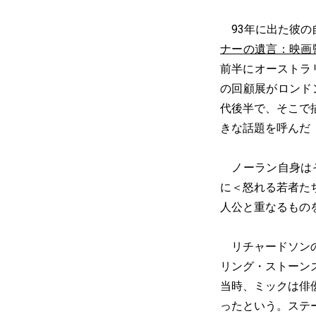
93年に出た彼の自伝“L
ナーの遺言：映画
前半にオーストラリ
の回顧展がロンド
代後半で、そこで
きな話題を呼んだ
ノーラン自身はそ
に＜怒れる若者た
人公と重なるもの
リチャードソンの
リング・ストーン
当時、ミックは俳
ったという。ステ