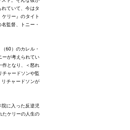
リスト。そんな彼が
もれていて、今はタ
・ケリー』のタイト
の名監督、トニー・
』（60）のカレル・
ニーが考えられてい
一作となり、＜怒れ
リチャードソンや監
、リチャードソンが
年院に入った反逆児
れたケリーの人生の