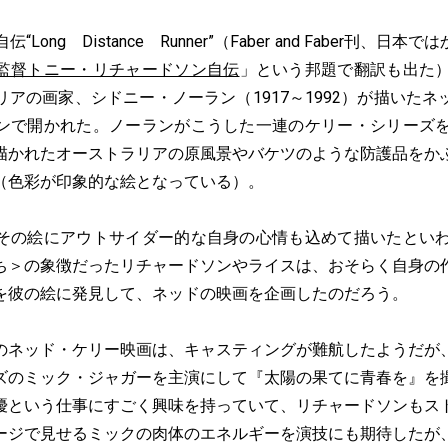
ong Distance Runner”（Faber and Faber刊、日本
監督トニー・リチャードソン自伝
」という邦題で翻訳も出た）
アの画家、シドニー・ノーラン（1917～1992）が描いた
ンで開かれた。ノーランがこうした一連のケリー・シリーズを
描かれたオーストラリアの原風景やバケツのような防護品をか
（色彩が印象的な絵となっている）。
の絵にアウトサイダー的な自身の心情も込めて描いたといわ
ち＞の象徴だったリチャードソンやライスは、おそらく自身の
を彼の絵に発見して、ネッドの映画を企画したのだろう。
ネッド・ケリー映画は、キャスティングが難航したようだが
ズのミック・ジャガーを主演にして『太陽の果てに青春を』を
優という仕事にすごく興味を持っていて、リチャードソンもス
ージで見せるミックの肉体のエネルギーを演技にも期待したが