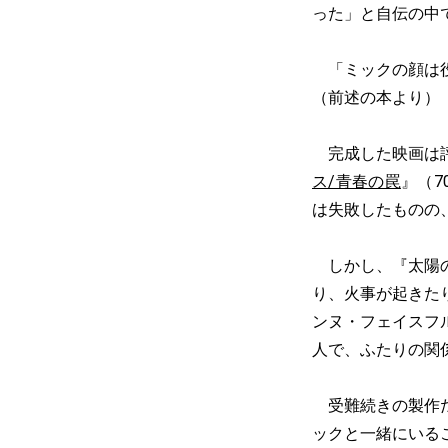
った」と自伝の中
「ミックの顔は役
（前述の本より）
完成した映画は評
ス/青春の罠
』（
は失敗したものの
しかし、『太陽の
り、火事が起きた
ンヌ・フェイスフ
人で、ふたりの関
受難続きの製作だ
ックと一緒にいる