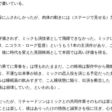
で書いている。
にふさわしかったが、肉体の動きには（ステージで見せる）
価されず、ミックも演技者として飛躍できなかった。ミック
70、ニコラス・ローグ監督）というもう1本の主演作があり、
、後に時代を変えた英国映画として本国では高い評価を得る。
果てに青春を』は埋もれたままだ。この映画は製作中から難
り、不運な出来事が続き、ミックの恋人役を演じる予定だった
ルは睡眠薬の飲みすぎで、こん睡状態に陥り、出演を断念した
係は崩壊していた、といわれる）。
ったが、リチャードソンはミックとの共同作業そのものは楽
ことは楽しく、彼はありったけの情熱と誠実さを役に注ぎ、心