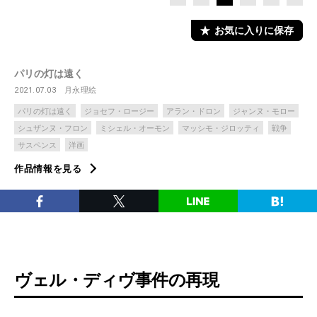
お気に入りに保存
パリの灯は遠く
2021.07.03
月永理絵
パリの灯は遠く
ジョセフ・ロージー
アラン・ドロン
ジャンヌ・モロー
シュザンヌ・フロン
ミシェル・オーモン
マッシモ・ジロッティ
戦争
サスペンス
洋画
作品情報を見る
ヴェル・ディヴ事件の再現