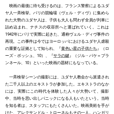
映画の最後に待ち受けるのは、フランス警察によるユダ
ヤ人一斉検挙。パリの競輪場（ヴェル・ディヴ）に集めら
れた大勢のユダヤ人は、子供も大人も問わず全員が列車に
詰め込まれ、ナチスの収容所へと運ばれていく。これは
1942年にパリで実際に起きた、通称ヴェル・ディヴ事件の
再現。この事件は今ではヨーロッパにおけるユダヤ人虐殺
の重要な証拠として知られ、『
黄色い星の子供たち
』（ロ
ーズ・ボッシュ、10）、『
サラの鍵
』（ジル・パケ＝ブラ
ンネール、10）といった映画の題材にもなっている。
一斉検挙シーンの撮影には、ユダヤ人教会から派遣され
た二千人以上のエキストラが参加した。エキストラのなか
には、実際にこの時代を体験した人々が大勢いて、撮影
中、当時を思い出しパニックになる人もいたという。当時
を知る者は、スタッフにもたくさんいた。映画美術を手が
けた、アレクサンドル・トローネルもその一人。ハンガリ