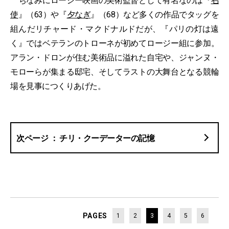
ちなみにロージー映画の美術監督として有名なのは『
召
使
』（63）や『
夕なぎ
』（68）など多くの作品でタッグを
組んだリチャード・マクドナルドだが、『パリの灯は遠
く』ではベテランのトローネが初めてロージー組に参加。
アラン・ドロンが住む美術品に溢れた自宅や、ジャンヌ・
モローらが集まる邸宅、そしてラストの大舞台となる競輪
場を見事につくりあげた。
チリ・クーデーターの記憶
PAGES
1
2
3
4
5
6