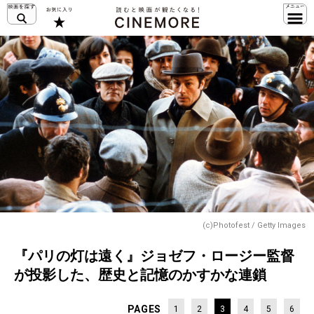
(c)Photofest / Getty Images
『パリの灯は遠く』ジョゼフ・ロージー監督
が投影した、歴史と記憶のかすかな連鎖
PAGES
1
2
3
4
5
6