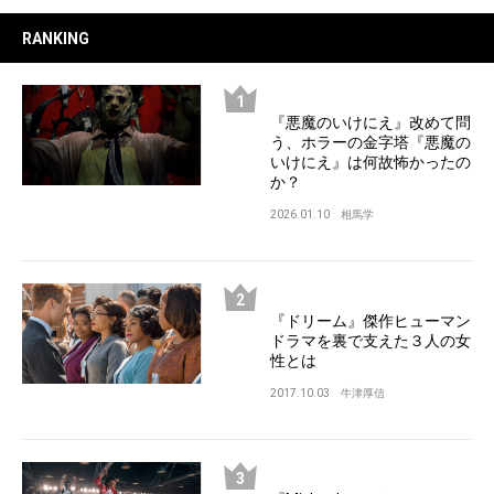
RANKING
『悪魔のいけにえ』改めて問
う、ホラーの金字塔『悪魔の
いけにえ』は何故怖かったの
か？
2026.01.10
相馬学
『ドリーム』傑作ヒューマン
ドラマを裏で支えた３人の女
性とは
2017.10.03
牛津厚信