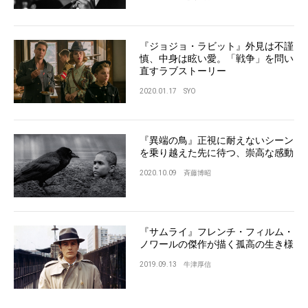
『ジョジョ・ラビット』外見は不謹
慎、中身は眩い愛。「戦争」を問い
直すラブストーリー
2020.01.17
SYO
『異端の鳥』正視に耐えないシーン
を乗り越えた先に待つ、崇高な感動
2020.10.09
斉藤博昭
『サムライ』フレンチ・フィルム・
ノワールの傑作が描く孤高の生き様
2019.09.13
牛津厚信