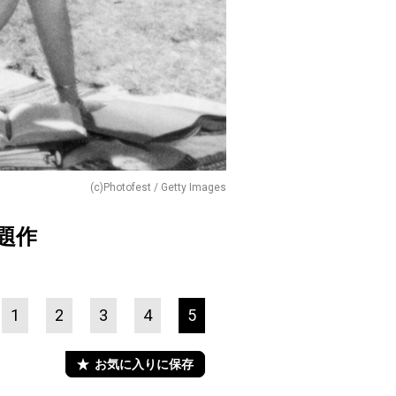
(c)Photofest / Getty Images
題作
1
2
3
4
5
お気に入りに保存