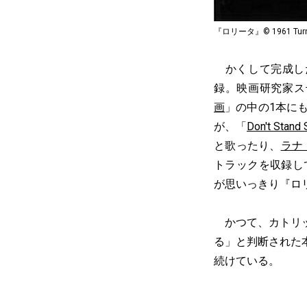
『ロリータ』© 1961 Turner E
かくして完成した
録。映画研究家ス
画
」の中の1本に
が、「
Don't Stand
と歌ったり、
ラナ
トラックを収録し
が思いっきり『ロ
かつて、カトリック矯
る」と判断された
続けている。