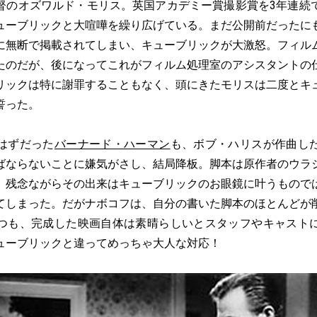
のオズワルド・モリス。英国アカデミー賞撮影賞を3年連続
ューブリックと大喧嘩を繰り広げている。まだ公開前だったに
に無断で掲載されてしまい、キューブリックが大激怒。フィル
たのだが、後になってこれがフィルム処理室のアシスタントの
リックは特に謝罪することもなく、頭にきたモリスは二度とキ
誓った。
はずだった
バーナード・ハーマン
も、ボブ・ハリスが作曲し
ばならないことに嫌気がさし、結局降板。脚本は原作者のウラ
、残念ながらその出来はキューブリックのお眼鏡に叶うもので
てしまった。だがナボコフは、自分の書いた脚本のほとんどが
つも、完成した映画自体は素晴らしいとスタッフやキャスト
ューブリックと違ってめっちゃ大人な対応！