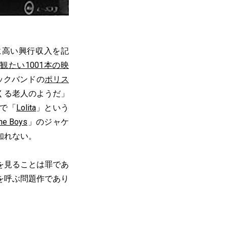
に高い興行収入を記
観たい1001本の映
ックバンドの
ポリス
くる老人のようだ」
で「
Lolita
」という
the Boys
」のジャケ
知れない。
タ』を見ることは罪であ
を呼ぶ問題作であり