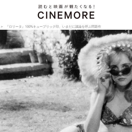
『ロリータ』100%キューブリック印、いまだに議論を呼ぶ問題作