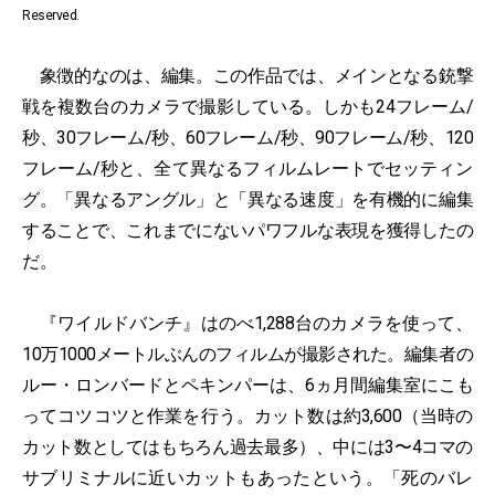
Reserved.
象徴的なのは、編集。この作品では、メインとなる銃撃
戦を複数台のカメラで撮影している。しかも24フレーム/
秒、30フレーム/秒、60フレーム/秒、90フレーム/秒、120
フレーム/秒と、全て異なるフィルムレートでセッティン
グ。「異なるアングル」と「異なる速度」を有機的に編集
することで、これまでにないパワフルな表現を獲得したの
だ。
『ワイルドバンチ』はのべ1,288台のカメラを使って、
10万1000メートルぶんのフィルムが撮影された。編集者の
ルー・ロンバードとペキンパーは、6ヵ月間編集室にこも
ってコツコツと作業を行う。カット数は約3,600（当時の
カット数としてはもちろん過去最多）、中には3〜4コマの
サブリミナルに近いカットもあったという。「死のバレ