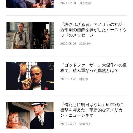
2021.02.01
月永理絵
『許されざる者』アメリカの神話＝
西部劇の虚飾を剥がしたイーストウ
ッドのメッセージ
2020.08.05
稲垣哲也
『ゴッドファーザー』大傑作への道
程で、積み重なった偶然とは？
2018.09.28
村山章
『俺たちに明日はない』60年代に
衝撃を与えた、革新的なアメリカ
ン・ニューシネマ
2019.03.27
清藤秀人