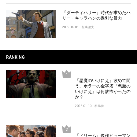
『ダーティハリー』時代が求めたハ
リー・キャラハンの過剰な暴力
2019.10.08
松崎健夫
RANKING
『悪魔のいけにえ』改めて問
う、ホラーの金字塔『悪魔の
いけにえ』は何故怖かったの
か？
2026.01.10
相馬学
『ドリーム』傑作ヒューマン