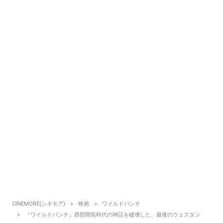
CINEMORE(シネモア)
映画
ワイルドバンチ
『ワイルドバンチ』西部開拓時代の神話を破壊した、最後のウェスタン