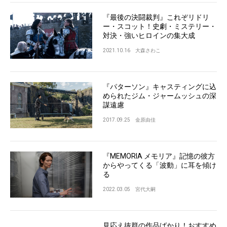
『最後の決闘裁判』これぞリドリ
ー・スコット！史劇・ミステリー・
対決・強いヒロインの集大成
2021.10.16
大森さわこ
『パターソン』キャスティングに込
められたジム・ジャームッシュの深
謀遠慮
2017.09.25
金原由佳
『MEMORIA メモリア』記憶の彼方
からやってくる「波動」に耳を傾け
る
2022.03.05
宮代大嗣
見応え抜群の作品ばかり！おすすめ