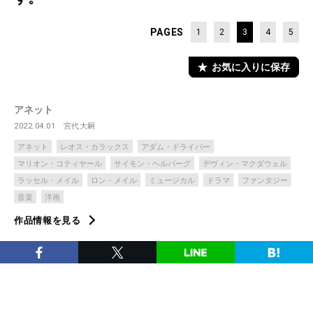
PAGES
1
2
3
4
5
お気に入りに保存
アネット
2022.04.01
宮代大嗣
アネット
レオス・カラックス
アダム・ドライバー
マリオン・コティヤール
サイモン・ヘルバーグ
デヴィン・マクダウェル
ラッセル・メイル
ロン・メイル
ミュージカル
ドラマ
ファンタジー
音楽
洋画
作品情報を見る