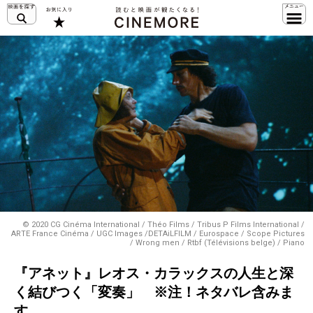
© 2020 CG Cinéma International / Théo Films / Tribus P Films International /
ARTE France Cinéma / UGC Images /DETAiLFILM / Eurospace / Scope Pictures
/ Wrong men / Rtbf (Télévisions belge) / Piano
『アネット』レオス・カラックスの人生と深
く結びつく「変奏」 ※注！ネタバレ含みま
す。