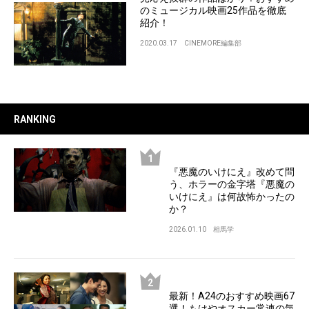
のミュージカル映画25作品を徹底
紹介！
2020.03.17
CINEMORE編集部
RANKING
『悪魔のいけにえ』改めて問
う、ホラーの金字塔『悪魔の
いけにえ』は何故怖かったの
か？
2026.01.10
相馬学
最新！A24のおすすめ映画67
選！もはやオスカー常連の気