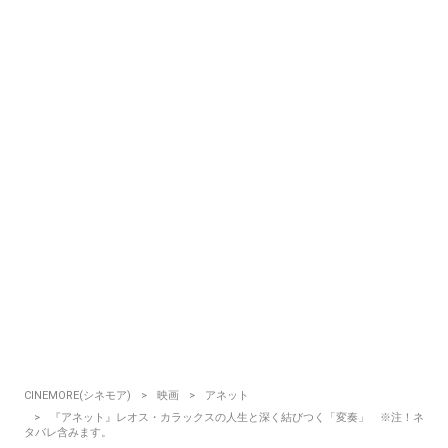
CINEMORE(シネモア)
映画
アネット
『アネット』レオス・カラックスの人生と深く結びつく「変奏」 ※注！ネ
タバレ含みます。