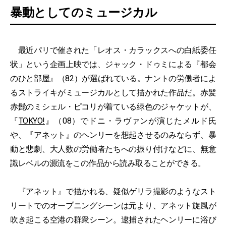
暴動としてのミュージカル
最近パリで催された「レオス・カラックスへの白紙委任
状」という企画上映では、ジャック・ドゥミによる『都会
のひと部屋』（82）が選ばれている。ナントの労働者によ
るストライキがミュージカルとして描かれた作品だ。赤髪
赤髭のミシェル・ピコリが着ている緑色のジャケットが、
『
TOKYO!
』（08）でドニ・ラヴァンが演じたメルド氏
や、『アネット』のヘンリーを想起させるのみならず、暴
動と悲劇、大人数の労働者たちへの振り付けなどに、無意
識レベルの源流をこの作品から読み取ることができる。
『アネット』で描かれる、疑似ゲリラ撮影のようなスト
リートでのオープニングシーンは元より、アネット旋風が
吹き起こる空港の群衆シーン。逮捕されたヘンリーに浴び