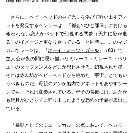
Scope Pictures / Wrong men / Rtbf (Télévisions belge) / Piano
さらに、ベビーベッドの中で光りを浴びて歌い出すアネ
ットを発見するヘンリーは、『都会のひと部屋』における
報われない恋人がベッドで幻視する悪夢（天井に影が走
る）のイメージと重なり合っている。と同時に、このマジ
カルなシーンは、『
ボーイ・ミーツ・ガール
』（83）で、
主人公が夜の闇に思い描いたミレーユ（ミレーユ・ペリ
エ）のタップダンスをどこか想起させる。幻視された星。
それは赤ん坊がベビーベッドから眺めた「宇宙」とでもい
うべきものだ。母親のアンが船内でアネットをあやすシー
ンでも、それは変奏されている。母子の背後には、あたか
も玩具がひとりでに踊り出したような恐怖の予感が表出し
ている。
「暴動としてのミュージカル」の点において、ヘンリー