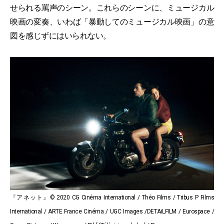
せられる罵声のシーン。これらのシーンに、ミュージカル
映画の変奏、いわば「暴動してのミュージカル映画」の意
図を感じずにはいられない。
『アネット』© 2020 CG Cinéma International / Théo Films / Tribus P Films
International / ARTE France Cinéma / UGC Images /DETAiLFILM / Eurospace /