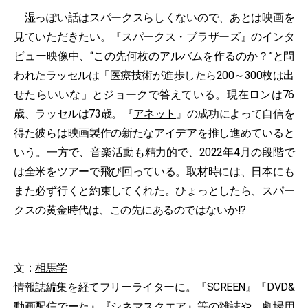
湿っぽい話はスパークスらしくないので、あとは映画を
見ていただきたい。『スパークス・ブラザーズ』のインタ
ビュー映像中、“この先何枚のアルバムを作るのか？”と問
われたラッセルは「医療技術が進歩したら200～300枚は出
せたらいいな」とジョークで答えている。現在ロンは76
歳、ラッセルは73歳。『
アネット
』の成功によって自信を
得た彼らは映画製作の新たなアイデアを推し進めていると
いう。一方で、音楽活動も精力的で、2022年4月の段階で
は全米をツアーで飛び回っている。取材時には、日本にも
また必ず行くと約束してくれた。ひょっとしたら、スパー
クスの黄金時代は、この先にあるのではないか!?
文：
相馬学
情報誌編集を経てフリーライターに。『SCREEN』『DVD&
動画配信でーた』『シネマスクエア』等の雑誌や、劇場用