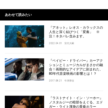
あわせて読みたい
『アネット』レオス・カラックスの
人生と深く結びつく「変奏」 ※
注！ネタバレ含みます。
2022.04.01
宮代大嗣
『ベイビー・ドライバー』カーアク
ションとミュージカルがまさかの融
合！画期的なアイデアに刻まれた、
80年代音楽映画の影響とは！？
2017.08.21
牛津厚信
『ラストナイト・イン・ソーホー』
ノスタルジーの暗部をえぐる、エド
ガー・ライト渾身の青春ホラー