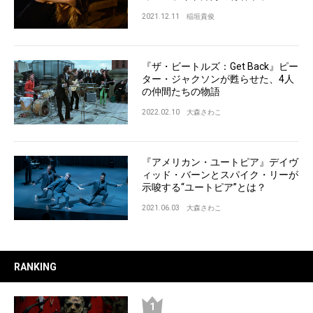
2021.12.11
稲垣貴俊
『ザ・ビートルズ：Get Back』ピー
ター・ジャクソンが甦らせた、4人
の仲間たちの物語
2022.02.10
大森さわこ
『アメリカン・ユートピア』デイヴ
ィッド・バーンとスパイク・リーが
示唆する“ユートピア”とは？
2021.06.03
大森さわこ
RANKING