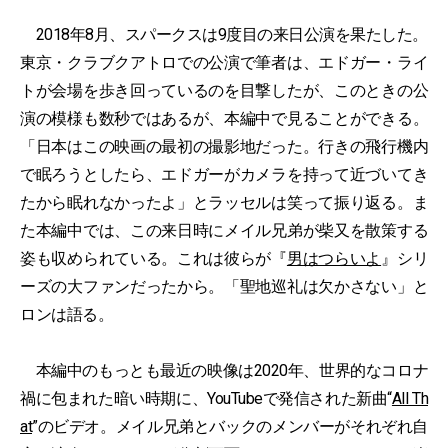
2018年8月、スパークスは9度目の来日公演を果たした。
東京・クラブクアトロでの公演で筆者は、エドガー・ライ
トが会場を歩き回っているのを目撃したが、このときの公
演の模様も数秒ではあるが、本編中で見ることができる。
「日本はこの映画の最初の撮影地だった。行きの飛行機内
で眠ろうとしたら、エドガーがカメラを持って近づいてき
たから眠れなかったよ」とラッセルは笑って振り返る。ま
た本編中では、この来日時にメイル兄弟が柴又を散策する
姿も収められている。これは彼らが『
男はつらいよ
』シリ
ーズの大ファンだったから。「聖地巡礼は欠かさない」と
ロンは語る。
本編中のもっとも最近の映像は2020年、世界的なコロナ
禍に包まれた暗い時期に、YouTubeで発信された新曲“
All Th
at
”のビデオ。メイル兄弟とバックのメンバーがそれぞれ自