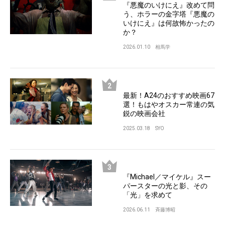
『悪魔のいけにえ』改めて問
う、ホラーの金字塔『悪魔の
いけにえ』は何故怖かったの
か？
2026.01.10
相馬学
最新！A24のおすすめ映画67
選！もはやオスカー常連の気
鋭の映画会社
2025.03.18
SYO
『Michael／マイケル』スー
パースターの光と影、その
「光」を求めて
2026.06.11
斉藤博昭