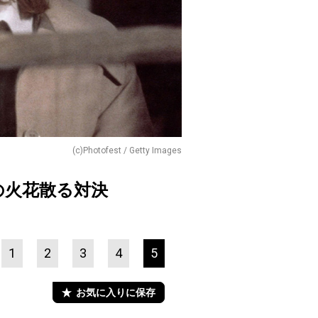
(c)Photofest / Getty Images
の火花散る対決
1
2
3
4
5
お気に入りに保存