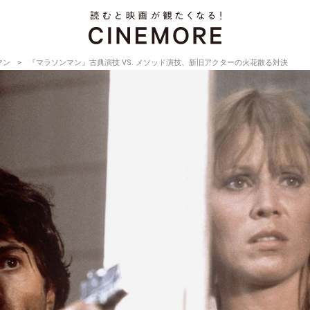
マン
『マラソンマン』古典演技 VS. メソッド演技、新旧アクターの火花散る対決