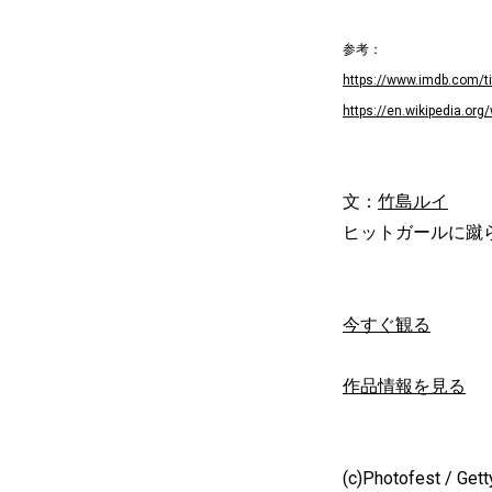
参考：
https://www.imdb.com/tit
https://en.wikipedia.org
文：
竹島ルイ
ヒットガールに蹴ら
今すぐ観る
作品情報を見る
(c)Photofest / Get