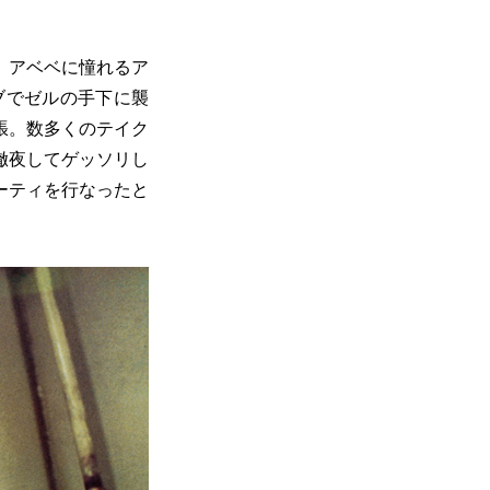
。アベベに憧れるア
ブでゼルの手下に襲
張。数多くのテイク
徹夜してゲッソリし
ーティを行なったと