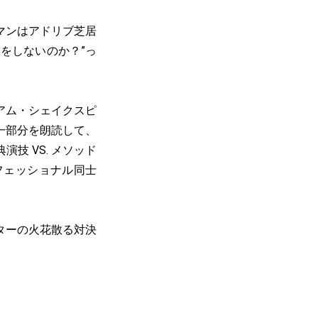
マンはアドリブ芝居
をしないのか？”っ
アム・シェイクスピ
一部分を朗読して、
技 VS. メソッド
フェッショナル同士
ターの火花散る対決