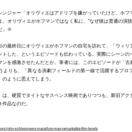
ンジャー「オリヴィエはアドリブを嫌がっていたけど、ホフ
よ。オリヴィエがホフマンではなく私に、“なぜ彼は普通の演技
だ」※
の最終日にオリヴィエがホフマンの自宅を訪れて、「ウィリ
ントした、というエピソードも伝わっている。実際にシーンの
ンを感激させたんだとか。筆者には、このエピソードが「古典演
うよりも、「異なる演劇フィールドの第一線で活躍するプロ
」のように思えてしまう。
は、硬質でタイトなサスペンス映画でありつつも、新旧アク
き作品なのだ。
d.org/john-schlesingers-marathon-man-remarkable-film-levels