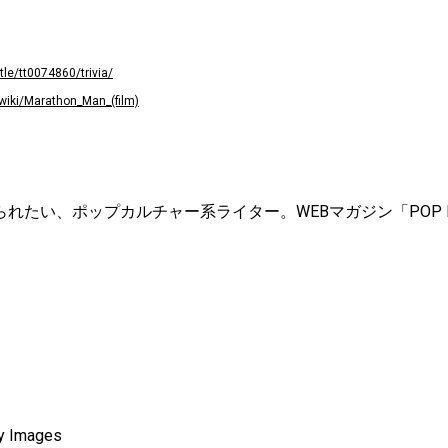
le/tt0074860/trivia/
/wiki/Marathon_Man_(film)
れたい、ポップカルチャー系ライター。WEBマガジン「POP M
ty Images