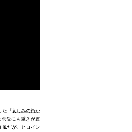
した『
哀しみの街か
な恋愛にも重きが置
作風だが、ヒロイン