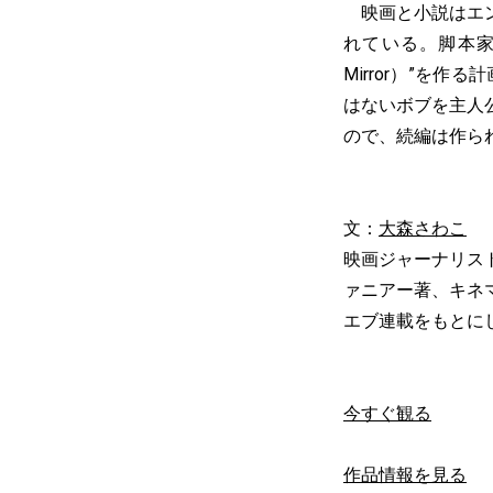
映画と小説はエン
れている。脚本家のダ
Mirror）”を
はないボブを主人
ので、続編は作ら
文：
大森さわこ
映画ジャーナリス
ァニアー著、キネ
エブ連載をもとに
今すぐ観る
作品情報を見る