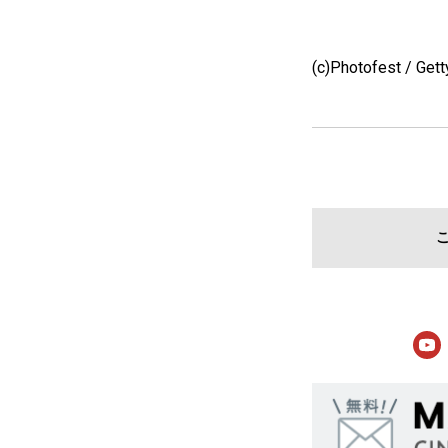
(c)Photofest / Get