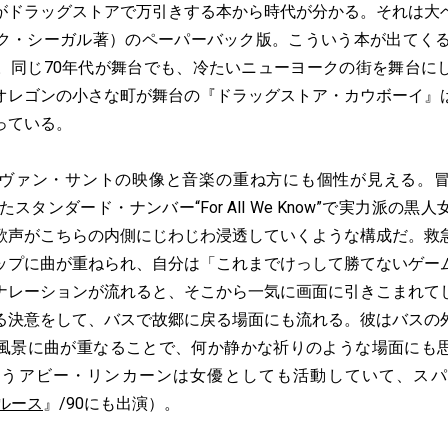
がドラッグストアで万引きする本から時代が分かる。それは大
ク・シーガル著）のペーパーバック版。こういう本が出てくる
。同じ70年代が舞台でも、冷たいニューヨークの街を舞台に
オレゴンの小さな町が舞台の『ドラッグストア・カウボーイ』
っている。
ヴァン・サントの映像と音楽の重ね方にも個性が見える。冒
たスタンダード・ナンバー“For All We Know”で実力派の
歌声がこちらの内側にじわじわ浸透していくような構成だ。救
ップに曲が重ねられ、自分は「これまでけっして勝てないゲー
ナレーションが流れると、そこから一気に画面に引きこまれて
る決意をして、バスで故郷に戻る場面にも流れる。彼はバスの
風景に曲が重なることで、何か静かな祈りのような場面にも
歌うアビー・リンカーンは女優としても活動していて、スパ
ルース
』/90にも出演）。