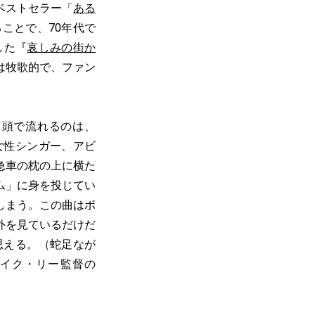
ベストセラー「
ある
ことで、70年代で
した『
哀しみの街か
は牧歌的で、ファン
頭で流れるのは、
黒人女性シンガー、アビ
急車の枕の上に横た
ム」に身を投じてい
しまう。この曲はボ
外を見ているだけだ
思える。（蛇足なが
イク・リー監督の