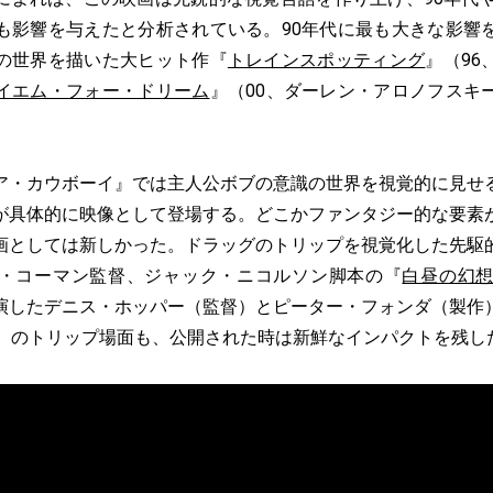
も影響を与えたと分析されている。90年代に最も大きな影響
の世界を描いた大ヒット作『
トレインスポッティング
』（96
イエム・フォー・ドリーム
』（00、ダーレン・アロノフスキ
・カウボーイ』では主人公ボブの意識の世界を視覚的に見せ
が具体的に映像として登場する。どこかファンタジー的な要素
画としては新しかった。ドラッグのトリップを視覚化した先駆
・コーマン監督、ジャック・ニコルソン脚本の『
白昼の幻
演したデニス・ホッパー（監督）とピーター・フォンダ（製作
9）のトリップ場面も、公開された時は新鮮なインパクトを残し