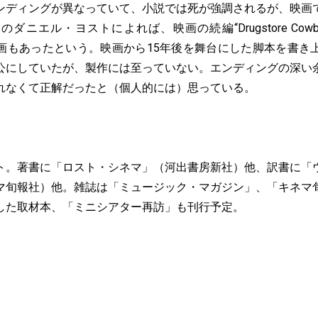
ディングが異なっていて、小説では死が強調されるが、映画
ニエル・ヨストによれば、映画の続編“Drugstore Cowboy（Ba
作る計画もあったという。映画から15年後を舞台にした脚本を書
公にしていたが、製作には至っていない。エンディングの深い
れなくて正解だったと（個人的には）思っている。
ト。著書に「ロスト・シネマ」（河出書房新社）他、訳書に「
マ旬報社）他。雑誌は「ミュージック・マガジン」、「キネマ
した取材本、「ミニシアター再訪」も刊行予定。