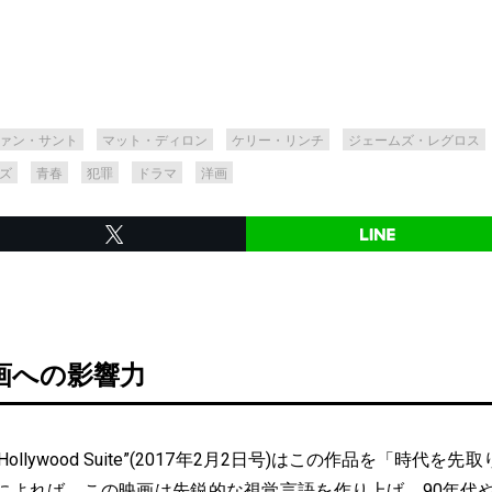
ァン・サント
マット・ディロン
ケリー・リンチ
ジェームズ・レグロス
ズ
青春
犯罪
ドラマ
洋画
画への影響力
llywood Suite”(2017年2月2日号)はこの作品を「時代を
によれば、この映画は先鋭的な視覚言語を作り上げ、90年代や