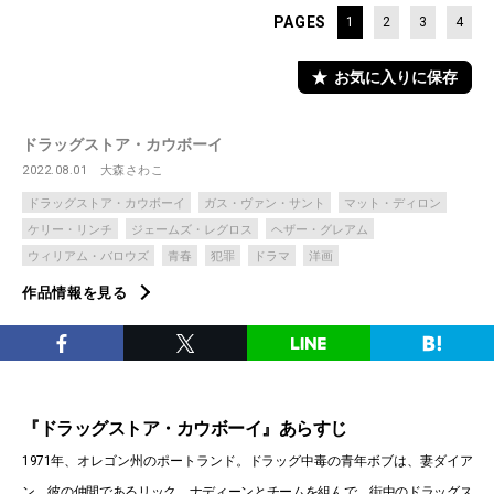
PAGES
1
2
3
4
お気に入りに保存
ドラッグストア・カウボーイ
2022.08.01
大森さわこ
ドラッグストア・カウボーイ
ガス・ヴァン・サント
マット・ディロン
ケリー・リンチ
ジェームズ・レグロス
ヘザー・グレアム
ウィリアム・バロウズ
青春
犯罪
ドラマ
洋画
作品情報を見る
『ドラッグストア・カウボーイ』あらすじ
1971年、オレゴン州のポートランド。ドラッグ中毒の青年ボブは、妻ダイア
ン、彼の仲間であるリック、ナディーンとチームを組んで、街中のドラッグス