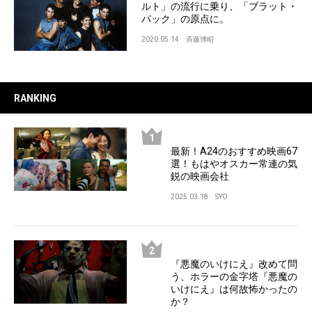
ルト」の流行に乗り、「ブラット・
パック」の原点に。
2020.05.14
斉藤博昭
RANKING
最新！A24のおすすめ映画67
選！もはやオスカー常連の気
鋭の映画会社
2025.03.18
SYO
『悪魔のいけにえ』改めて問
う、ホラーの金字塔『悪魔の
いけにえ』は何故怖かったの
か？