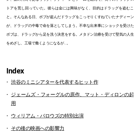
トアを荒し回っていた。彼らは金には興味がなく、目的はドラッグを盗むこ
と。そんなある日、ボブが盗んだドラッグをこっそりくすねていたナディーン
が、ドラッグの中毒で命を落としてしまう。不幸な出来事にショックを受けた
ボブは、ドラッグから足を洗う決意をする。メタドン治療を受けて堅気の人生
をめざし、工場で働くようになるが…。
Index
渋谷のミニシアターを代表するヒット作
ジェームズ・フォーグルの原作、マット・ディロンの起
用
ウィリアム・バロウズの特別出演
その後の映画への影響力