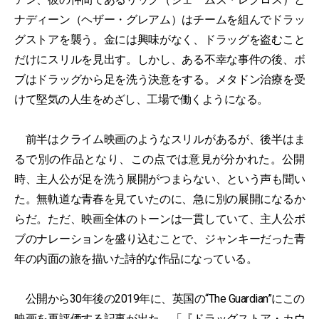
ナディーン（ヘザー・グレアム）はチームを組んでドラッ
グストアを襲う。金には興味がなく、ドラッグを盗むこと
だけにスリルを見出す。しかし、ある不幸な事件の後、ボ
ブはドラッグから足を洗う決意をする。メタドン治療を受
けて堅気の人生をめざし、工場で働くようになる。
前半はクライム映画のようなスリルがあるが、後半はま
るで別の作品となり、この点では意見が分かれた。公開
時、主人公が足を洗う展開がつまらない、という声も聞い
た。無軌道な青春を見ていたのに、急に別の展開になるか
らだ。ただ、映画全体のトーンは一貫していて、主人公ボ
ブのナレーションを盛り込むことで、ジャンキーだった青
年の内面の旅を描いた詩的な作品になっている。
公開から30年後の2019年に、英国の“The Guardian”にこの
映画を再評価する記事が出た。「『ドラッグストア・カウ