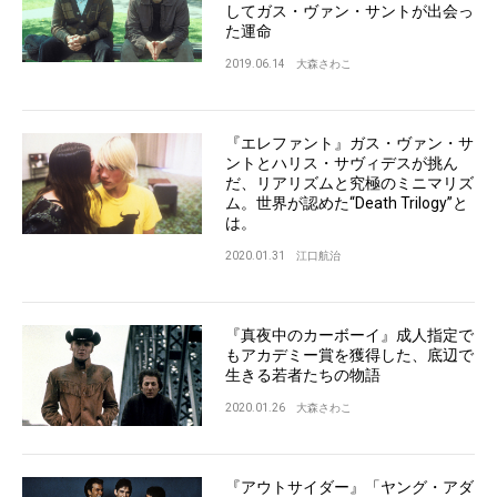
してガス・ヴァン・サントが出会っ
た運命
2019.06.14
大森さわこ
『エレファント』ガス・ヴァン・サ
ントとハリス・サヴィデスが挑ん
だ、リアリズムと究極のミニマリズ
ム。世界が認めた“Death Trilogy”と
は。
2020.01.31
江口航治
『真夜中のカーボーイ』成人指定で
もアカデミー賞を獲得した、底辺で
生きる若者たちの物語
2020.01.26
大森さわこ
『アウトサイダー』「ヤング・アダ