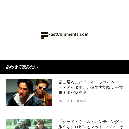
FastComments.com
あわせて読みたい
家に帰ること『マイ・プライベー
ト・アイダホ』が示す大切なテーマ
※ネタバレ注意
2020.04.11
相馬学
『グッド・ウィル・ハンティング／
旅立ち』ロビンとマット、ベン、そ