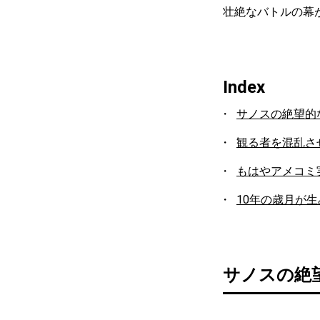
壮絶なバトルの幕
Index
サノスの絶望的
観る者を混乱さ
もはやアメコミ
10年の歳月が
サノスの絶