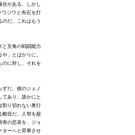
場合がある、しかし
ジワジワと布石を打
るのだ。これはもう
ズと互角の戦闘能力
るや」とばかりに、
ものに対し、それを
らずだ。彼のジェノ
してあり、誰かにと
は割り切れない奥行
る敵役だ。人智を超
特有の悲哀を、ジョ
クターへと昇華させ