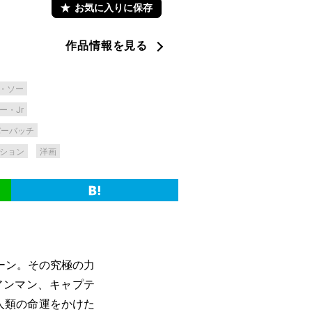
お気に入りに保存
作品情報を見る
・ソー
ー・Jr
バーバッチ
ション
洋画
ーン。その究極の力
アンマン、キャプテ
人類の命運をかけた