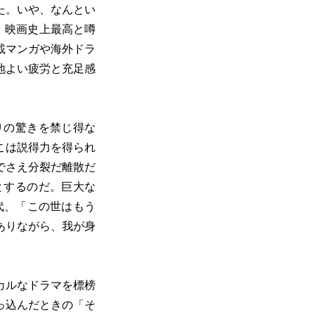
た。いや、なんとい
、映画史上最高と噂
載マンガや海外ドラ
地よい疲労と充足感
りの驚きを禁じ得な
こは説得力を得られ
でさえ分裂だ離散だ
とするのだ。巨大な
代、「この世はもう
ありながら、我が身
カルなドラマを標榜
っ込んだときの「そ