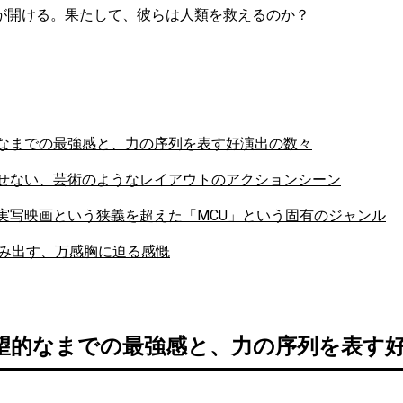
が開ける。果たして、彼らは人類を救えるのか？
なまでの最強感と、力の序列を表す好演出の数々
せない、芸術のようなレイアウトのアクションシーン
実写映画という狭義を超えた「MCU」という固有のジャンル
生み出す、万感胸に迫る感慨
望的なまでの最強感と、力の序列を表す