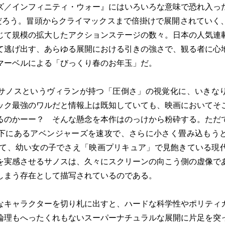
／インフィニティ・ウォー』にはいろいろな意味で恐れ入っ
画だろう。冒頭からクライマックスまで倍掛けで展開されていく
じて規模の拡大したアクションステージの数々。日本の人気連
て逃げ出す、あらゆる展開における引きの強さで、観る者に心
マーベルによる「びっくり春のお年玉」だ。
ノスというヴィランが持つ「圧倒さ」の視覚化に、いきな
ック最強のワルだと情報上は既知していても、映画においてそ
るのかーー？ そんな懸念を本作はのっけから粉砕する。ただ
下にあるアベンジャーズを速攻で、さらに小さく畳み込もう
んて、幼い女の子でさえ「映画プリキュア」で見飽きている現
を実感させるサノスは、久々にスクリーンの向こう側の虚像で
しまう存在として描写されているのである。
キャラクターを切り札に出すと、ハードな科学性やポリティ
論理もへったくれもないスーパーナチュラルな展開に片足を突