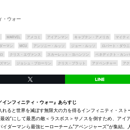
ィ・ウォー
ー
MARVEL
アメコミ
アイアンマン
キャプテン・アメリカ
マイティ
ダーマン
MCU
アンソニー・ルッソ
ジョー・ルッソ
ロバート・ダウニ
ロ
クリス・エヴァンス
スカーレット・ヨハンソン
ベネディクト・カン
ズマン
ジョシュ・ブローリン
クリス・プラット
アドベンチャー
アク
／インフィニティ・ウォー』あらすじ
入れると世界を滅ぼす無限大の力を得るインフィニティ・スト
“最凶”にして最悪の敵＜ラスボス＞サノスを倒すため、アイ
パイダーマンら最強ヒーローチーム“アベンジャーズ”が集結。