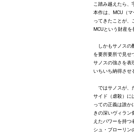
こ踏み越えたら、
本作は、MCU（
ってきたことが、
MCUという財産
しかもサノスの配
を要所要所で見せ
サノスの強さを表
いちいち納得させ
ではサノスが、た
サイド（虐殺）に
っての正義は誰か
きの深いヴィラン
えたパワーを持つ
シュ・ブローリン