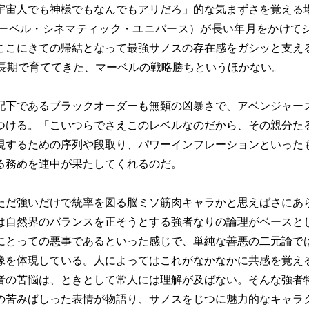
宇宙人でも神様でもなんでもアリだろ」的な気まずさを覚える
マーベル・シネマティック・ユニバース）が長い年月をかけて
ここにきての帰結となって最強サノスの存在感をガシッと支え
を長期で育ててきた、マーベルの戦略勝ちというほかない。
下であるブラックオーダーも無類の凶暴さで、アベンジャー
つける。「こいつらでさえこのレベルなのだから、その親分た
現するための序列や段取り、パワーインフレーションといった
る務めを連中が果たしてくれるのだ。
だ強いだけで統率を図る脳ミソ筋肉キャラかと思えばさにあ
は自然界のバランスを正そうとする強者なりの論理がベースと
にとっての悪事であるといった感じで、単純な善悪の二元論で
像を体現している。人によってはこれがなかなかに共感を覚え
者の苦悩は、ときとして常人には理解が及ばない。そんな強者
の苦みばしった表情が物語り、サノスをじつに魅力的なキャラ