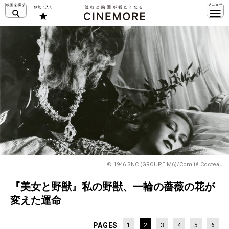
© 1946 SNC (GROUPE M6)/Comité Cocteau
『美女と野獣』私の野獣、一輪の薔薇の花が
変えた運命
PAGES
1
2
3
4
5
6