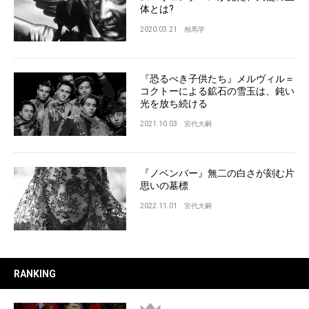
体とは?
2020.03.21
相馬学
『恐るべき子供たち』メルヴィル＝
コクトーによる鉱石の雪玉は、鈍い
光を放ち続ける
2021.10.03
宮代大嗣
『ノベンバー』無二の白さが刻む片
思いの墓標
2022.11.01
宮代大嗣
RANKING