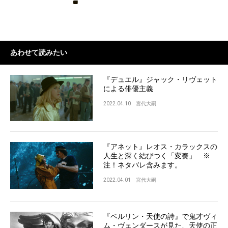
あわせて読みたい
『デュエル』ジャック・リヴェット
による俳優主義
2022.04.10
宮代大嗣
『アネット』レオス・カラックスの
人生と深く結びつく「変奏」 ※
注！ネタバレ含みます。
2022.04.01
宮代大嗣
『ベルリン・天使の詩』で鬼才ヴィ
ム・ヴェンダースが見た、天使の正