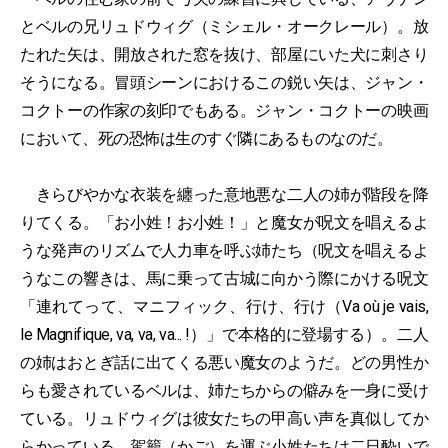
とベルの兄リュドウィグ（ミシェル・オークレール）。放
たれた矢は、開放された窓を抜け、部屋にいた犬に刺さり
そうになる。冒頭シーンにおけるこの鋭い矢は、ジャン・
コクトーの作家の刻印でもある。ジャン・コクトーの映画
において、死の恐怖は生のすぐ隣にあるものなのだ。
きらびやかな衣装を纏った意地悪な二人の姉が階段を降
りてくる。「お小姓！お小姓！」と魔女が呪文を唱えるよ
うな発声のリズムで人力車を呼ぶ姉たち（呪文を唱えるよ
うなこの響きは、馬に乗って古城に向かう際にかける呪文
「連れてって、マニフィック、行け、行け（Va où je vais,
le Magnifique, va, va, va... !）」で本格的に登場する）。二人
の姉はおとぎ話に出てくる悪い魔女のようだ。どの男性か
らも愛されているベルは、姉たちからの僻みを一身に受け
ている。リュドウィグは彼女たちの甲高い声を真似してか
らかっている。駕籠（かご）を運ぶ小姓たちは二日酔いで