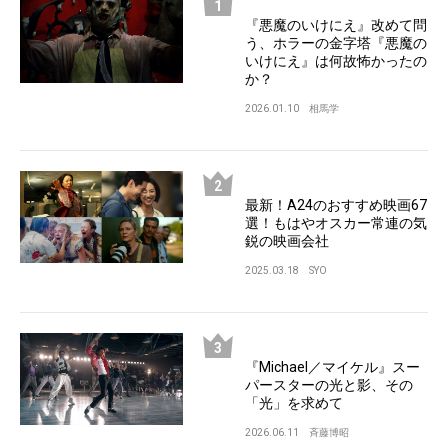
『悪魔のいけにえ』改めて問
う、ホラーの金字塔『悪魔の
いけにえ』は何故怖かったの
か？
2026.01.10
相馬学
最新！A24のおすすめ映画67
選！もはやオスカー常連の気
鋭の映画会社
2025.03.18
SYO
『Michael／マイケル』スー
パースターの光と影、その
「光」を求めて
2026.06.11
斉藤博昭