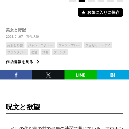
お気に入りに保存
美女と野獣
2023.01.07
宮代大嗣
美女と野獣
ジャン・コクトー
ジャン・マレー
ジョゼット・デイ
ファンタジー
恋愛
洋画
フランス
作品情報を見る
呪文と欲望
ベルの住む家の前で弓矢の練習に興じている、アヴナン