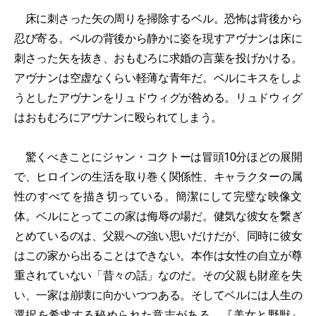
床に刺さった矢の周りを掃除するベル。恐怖は背後から
忍び寄る。ベルの背後から静かに姿を現すアヴナンは床に
刺さった矢を抜き、おもむろに求婚の言葉を投げかける。
アヴナンは空虚なくらい軽薄な青年だ。ベルにキスをしよ
うとしたアヴナンをリュドウィグが咎める。リュドウィグ
はおもむろにアヴナンに殴られてしまう。
驚くべきことにジャン・コクトーは冒頭10分ほどの展開
で、ヒロインの生活を取り巻く関係性、キャラクターの属
性のすべてを描き切っている。簡潔にして完璧な映像文
体。ベルにとってこの家は侮辱の場だ。健気な彼女を繋ぎ
とめているのは、父親への強い思いだけだが、同時に彼女
はこの家から出ることはできない。本作は女性の自立が尊
重されていない「昔々の話」なのだ。その父親も財産を失
い、一家は崩壊に向かいつつある。そしてベルには人生の
選択を希求する秘められた意志がある。『美女と野獣』