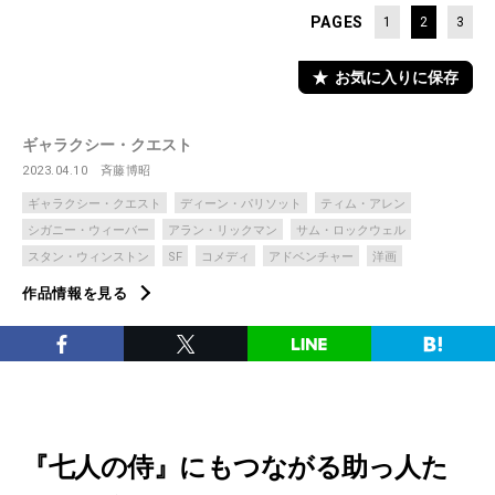
PAGES
1
2
3
お気に入りに保存
ギャラクシー・クエスト
2023.04.10
斉藤博昭
ギャラクシー・クエスト
ディーン・パリソット
ティム・アレン
シガニー・ウィーバー
アラン・リックマン
サム・ロックウェル
スタン・ウィンストン
SF
コメディ
アドベンチャー
洋画
作品情報を見る
『七人の侍』にもつながる助っ人た