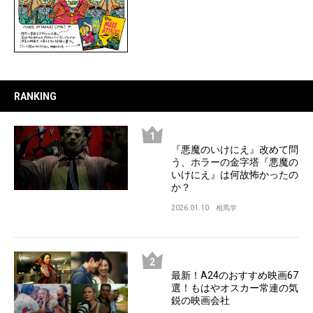
RANKING
『悪魔のいけにえ』改めて問
う、ホラーの金字塔『悪魔の
いけにえ』は何故怖かったの
か？
2026.01.10
相馬学
最新！A24のおすすめ映画67
選！もはやオスカー常連の気
鋭の映画会社