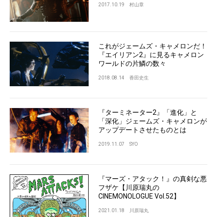
2017.10.19
村山章
これがジェームズ・キャメロンだ！
『エイリアン2』に見るキャメロン
ワールドの片鱗の数々
2018.08.14
香田史生
『ターミネーター2』「進化」と
「深化」ジェームズ・キャメロンが
アップデートさせたものとは
2019.11.07
SYO
『マーズ・アタック！』の真剣な悪
フザケ【川原瑞丸の
CINEMONOLOGUE Vol.52】
2021.01.18
川原瑞丸