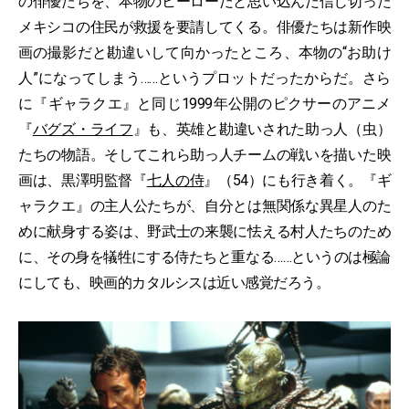
の俳優たちを、本物のヒーローだと思い込んだ信じ切った
メキシコの住民が救援を要請してくる。俳優たちは新作映
画の撮影だと勘違いして向かったところ、本物の“お助け
人”になってしまう……というプロットだったからだ。さら
に『ギャラクエ』と同じ1999年公開のピクサーのアニメ
『
バグズ・ライフ
』も、英雄と勘違いされた助っ人（虫）
たちの物語。そしてこれら助っ人チームの戦いを描いた映
画は、黒澤明監督『
七人の侍
』（54）にも行き着く。『ギ
ャラクエ』の主人公たちが、自分とは無関係な異星人のた
めに献身する姿は、野武士の来襲に怯える村人たちのため
に、その身を犠牲にする侍たちと重なる……というのは極論
にしても、映画的カタルシスは近い感覚だろう。