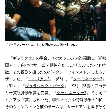
『ギャラクシー・クエスト』(c)Photofest / Getty Images
『ギャラクエ』の場合、そのカタルシス的展開に、SF映
画マニア向けのサービス精神をたっぷりまぶしたのも特
徴。その役割を担ったのがスタン・ウィンストンによるデ
ザインだ。『
エイリアン2
』（86）、『
ターミネーター2
』
（91）、『
ジュラシック・パーク
』（93）で3度のアカデ
ミー賞視覚効果賞を受賞。『
ターミネーター2
』では同メ
イクアップ賞にも輝いた、特殊メイクや特殊効果の“神”。
そのウィンストンと彼のチームは、サーミアンを滅ぼそう