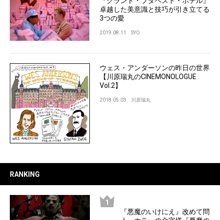
『グランド・ブダペスト・ホテル』
卓越した美意識と技巧が引き立てる
3つの愛
2019.08.11
SYO
ウェス・アンダーソンの昨日の世界
【川原瑞丸のCINEMONOLOGUE
Vol.2】
2018.05.03
川原瑞丸
RANKING
『悪魔のいけにえ』改めて問