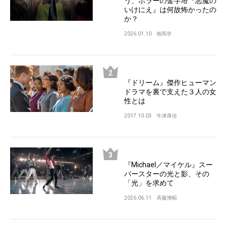
う、ホラーの金字塔『悪魔の
いけにえ』は何故怖かったの
か？
2026.01.10
相馬学
『ドリーム』傑作ヒューマン
ドラマを裏で支えた３人の女
性とは
2017.10.03
牛津厚信
『Michael／マイケル』スー
パースターの光と影、その
「光」を求めて
2026.06.11
斉藤博昭