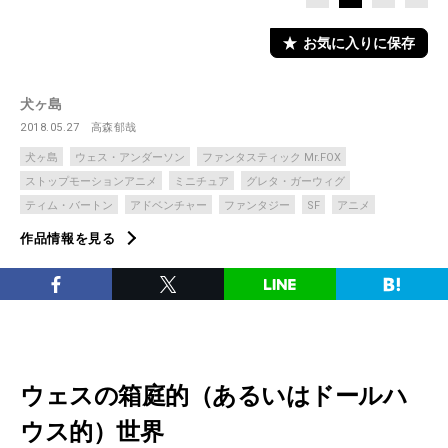
お気に入りに保存
犬ヶ島
2018.05.27
高森郁哉
犬ヶ島
ウェス・アンダーソン
ファンタスティック Mr.FOX
ストップモーションアニメ
ミニチュア
グレタ・ガーウィグ
ティム・バートン
アドベンチャー
ファンタジー
SF
アニメ
作品情報を見る
ウェスの箱庭的（あるいはドールハ
ウス的）世界