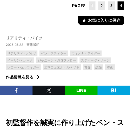
PAGES
1
2
3
4
お気に入りに保存
リアリティ・バイツ
2023.05.22
斉藤博昭
リアリティ・バイツ
ベン・スティラー
ウィノナ・ライダー
イーサン・ホーク
ジャニーン・ガロファロー
スティーヴ・ザーン
レニー・ゼルウィガー
エマニュエル・ルベツキ
青春
恋愛
洋画
作品情報を見る
初監督作を誠実に作り上げたベン・ス