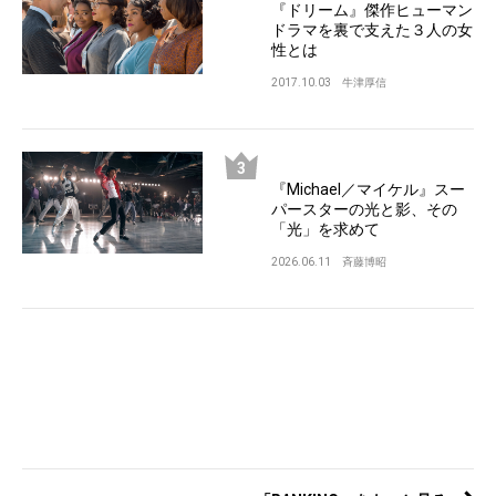
『ドリーム』傑作ヒューマン
ドラマを裏で支えた３人の女
性とは
2017.10.03
牛津厚信
『Michael／マイケル』スー
パースターの光と影、その
「光」を求めて
2026.06.11
斉藤博昭