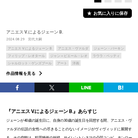
お気に入りに保存
アニエス V.によるジェーン B.
2024.08.29
宮代大嗣
アニエス V.によるジェーン B.
アニエス・ヴァルダ
ジェーン・バーキン
フィリップ・レオタール
ジャン＝ピエール・レオ
ラウラ・ベッティ
シャルロット・ゲンズブール
アート
洋画
作品情報を見る
『アニエス V.によるジェーン B.』あらすじ
ジェーンが40歳の誕生日に、自身の30歳の誕生日を回想する間、アニエス・ヴ
ァルダの伝説の女性への尽きることのないイメージがヴィヴィッドに展開す
る。その空想は、犯罪映画の妖婦、サイレントシネマの凸凹コンビ、モンロー