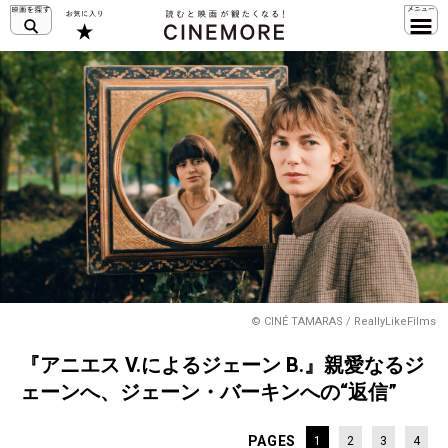
©️ CINÉ TAMARAS / ReallyLikeFilms
『アニエス V.によるジェーン B.』親愛なるジ
ェーンへ、ジェーン・バーキンへの“返信”
PAGES
1
2
3
4