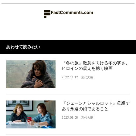
FastComments.com
あわせて読みたい
『冬の旅』敵意を向ける冬の寒さ、
ヒロインの震えを聴く映画
2022.11.12
宮代大嗣
『ジェーンとシャルロット』母親で
あり永遠の娘であること
2023.08.08
宮代大嗣