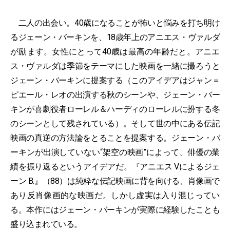
二人の出会い。40歳になることが怖いと悩みを打ち明け
るジェーン・バーキンを、18歳年上のアニエス・ヴァルダ
が励ます。女性にとって40歳は最高の年齢だと。アニエ
ス・ヴァルダは季節をテーマにした映画を一緒に撮ろうと
ジェーン・バーキンに提案する（このアイデアはジャン＝
ピエール・レオの出演する秋のシーンや、ジェーン・バー
キンが喜劇役者ローレル＆ハーディのローレルに扮する冬
のシーンとして残されている）。そして世の中にある伝記
映画の真逆の方法論をとることを提案する。ジェーン・バ
ーキンが出演していない“架空の映画”によって、俳優の業
績を振り返るというアイデアだ。『アニエス V.によるジェ
ーン B.』（88）は純粋な伝記映画に背を向ける、肖像画で
あり反肖像画的な映画だ。しかし虚実は入り混じってい
る。本作にはジェーン・バーキンが実際に経験したことも
盛り込まれている。