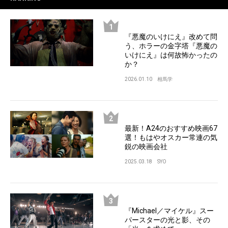
『悪魔のいけにえ』改めて問
う、ホラーの金字塔『悪魔の
いけにえ』は何故怖かったの
か？
2026.01.10
相馬学
最新！A24のおすすめ映画67
選！もはやオスカー常連の気
鋭の映画会社
2025.03.18
SYO
『Michael／マイケル』スー
パースターの光と影、その