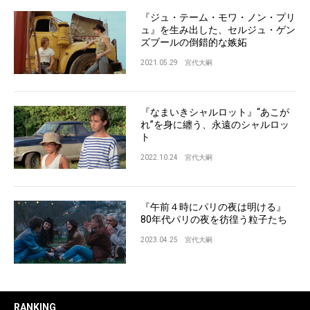
『ジュ・テーム・モワ・ノン・プリ
ュ』を生み出した、セルジュ・ゲン
ズブールの倒錯的な嫉妬
2021.05.29
宮代大嗣
『なまいきシャルロット』“あこが
れ”を身に纏う、永遠のシャルロッ
ト
2022.10.24
宮代大嗣
『午前４時にパリの夜は明ける』
80年代パリの夜を彷徨う粒子たち
2023.04.25
宮代大嗣
RANKING