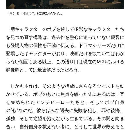
『サンダーボルツ*』(c)2025 MARVEL
新キャラクターのボブを通して多彩なキャラクターたち
を見つめ直す構造は、過去作を熱心に追っていない観客に
も登場人物の個性を正確に伝える。ドラマシリーズだけに
登場したキャラクターがおり、映画だけを観ていてはわか
らない側面もある以上、この語り口は現在のMCUにおける
群像劇としては最適解だっただろう。
しかも本作は、そのような構成にさらなるツイストを効
かせている。ボブのもとに焦点を絞った先にあるのは、寄
せ集められたアンチヒーローたちと、そしてボブ自身
の“心”なのだ。彼らはみな過去に失敗を犯し、罪や後悔、
孤独、そして絶望を抱えながら生きている。その闇と向き
合い、自分自身を救えない者に、どうして世界が救えると