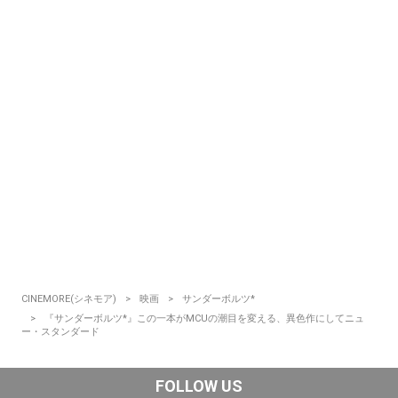
CINEMORE(シネモア)
映画
サンダーボルツ*
『サンダーボルツ*』この一本がMCUの潮目を変える、異色作にしてニュ
ー・スタンダード
FOLLOW US