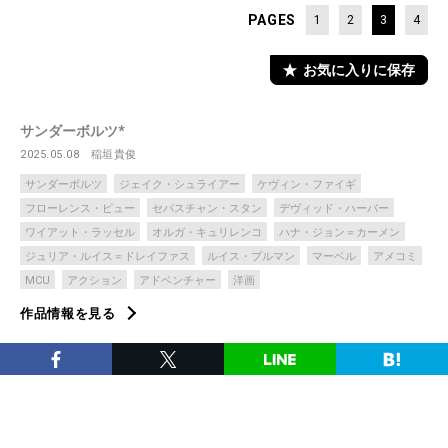
PAGES
1
2
3
4
お気に入りに保存
サンダーボルツ*
2025.05.08
稲垣貴俊
サンダーボルツ
ジェイク・シュライアー
ケヴィン・ファイギ
フローレンス・ピュー
セバスチャン・スタン
デヴィッド・ハーバー
ワイアット・ラッセル
オルガ・キュリレンコ
ハナ・ジョン＝カーメン
ジュリア・ルイス＝ドレイファス
ルイス・プルマン
マーベル
アメコミ
MCU
アクション
アドベンチャー
洋画
作品情報を見る