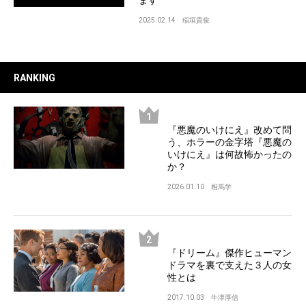
2025.02.14
稲垣貴俊
RANKING
『悪魔のいけにえ』改めて問
う、ホラーの金字塔『悪魔の
いけにえ』は何故怖かったの
か？
2026.01.10
相馬学
『ドリーム』傑作ヒューマン
ドラマを裏で支えた３人の女
性とは
2017.10.03
牛津厚信