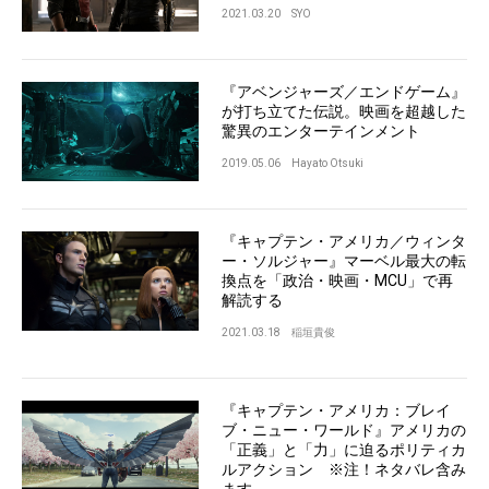
2021.03.20
SYO
『アベンジャーズ／エンドゲーム』
が打ち立てた伝説。映画を超越した
驚異のエンターテインメント
2019.05.06
Hayato Otsuki
『キャプテン・アメリカ／ウィンタ
ー・ソルジャー』マーベル最大の転
換点を「政治・映画・MCU」で再
解読する
2021.03.18
稲垣貴俊
『キャプテン・アメリカ：ブレイ
ブ・ニュー・ワールド』アメリカの
「正義」と「力」に迫るポリティカ
ルアクション ※注！ネタバレ含み
ます