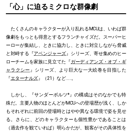
「心」に迫るミクロな群像劇
たくさんのキャラクターが入り乱れるMCUは、いわば群
像劇をもっとも得意とするフランチャイズだ。スーパーヒ
ーローが集結し、ときに協力し、ときに対立しながら脅威
と対峙する『
アベンジャーズ
』シリーズ、寄せ集めのヒー
ローチームを家族に見立てた『
ガーディアンズ・オブ・ギ
ャラクシー
』シリーズ、より巨大な一大絵巻を目指した
『
エターナルズ
』（21）など……。
しかし、『サンダーボルツ*』の構成はそのなかでも特
殊だ。主要人物のほとんどがMCUへの登場歴が浅く、しか
もそれぞれに前回の登場時とはやや異なる環境で姿を見せ
る。さらに、どのキャラクターも個性豊かであることは
（過去作を観ていれば）明らかだが、観客がその具体性を