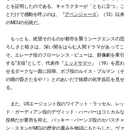
とを証明したのである。キャラクターが「ともに立つ」こ
とだけで感動を呼ぶのは、『
アベンジャーズ
』（12）以来
のMCUの伝統だ。
もっとも、絶望そのものが都市を襲うシークエンスの恐
ろしさと暗さは、深い闇をはらむ人間ドラマがあってこ
そ。エレーナ役のフローレンス・ピューは、群像劇を牽引
する“主役”として、代表作『
ミッドサマー
』（19）を思わ
せるダークな一面に回帰。ボブ役のルイス・プルマン（そ
の瞳の昏さたるや！）とのあいだで抜群の化学反応を見せ
る。
また、USエージェント役のワイアット・ラッセル、レッ
ド・ガーディアン役のデヴィッド・ハーバーはコミカルな
役柄だが要所を抑え、バッキー・バーンズ役のセバスチャ
ン・スタンがMCUの歴史の重みを物語にもたらした。ヴァ