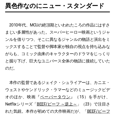
異色作なのにニュー・スタンダード
2010年代、MCUの絶頂期といわれたころの作品にはすさ
まじい多層性があった。スーパーヒーロー映画というジャ
ンルを借りつつ、そこに異なるジャンルの物語と演出をミ
ックスすることで監督や脚本家が独自の視点を持ち込みな
がらも、コミック由来のキャラクターのドラマをじっくり
と掘り下げ、巨大なユニバース全体の物語に接続していた
のだ。
本作の監督であるジェイク・シュライアーは、カニエ・
ウェストやケンドリック・ラマーなどのミュージックビデ
オのほか、映画『
ペーパータウン
』（15）を手がけ、
Netflixシリーズ「
BEEF/ビーフ ～逆上～
」（23）で注目さ
れた気鋭。本作が初めての大作映画だが、「
BEEF/ビーフ