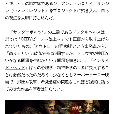
～逆上～
」の脚本家であるジョアンナ・カロとイ・サンジ
ン（※ノンクレジット）をプロジェクトに招き入れ、自ら
の視点を大胆に持ち込んだ。
『サンダーボルツ*』の主題であるメンタルヘルスは、
思えば「
BEEF/ビーフ ～逆上～
」でも正面から取り上げら
れていたもの。“アウトローの群像劇”という出発点から、
「怒り」という感情が何に起因するか、トラウマや抑圧が
いかなる問題を生むかという問題を描き出し、『
インサイ
ド・ヘッド
』ばりの心理学・精神医学の世界に突入するこ
とは必然だったのだろう。少なくともスーパーヒーロー映
画で、抑圧や攻撃、希死念慮の問題をこれほど誠実に語っ
てみせた作品を筆者は知らない。