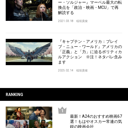
ー・ソルジャー』マーベル最大の転
換点を「政治・映画・MCU」で再
解読する
2021.03.18
稲垣貴俊
『キャプテン・アメリカ：ブレイ
ブ・ニュー・ワールド』アメリカの
「正義」と「力」に迫るポリティカ
ルアクション ※注！ネタバレ含み
ます
2025.02.14
稲垣貴俊
RANKING
最新！A24のおすすめ映画67
選！もはやオスカー常連の気
鋭の映画会社