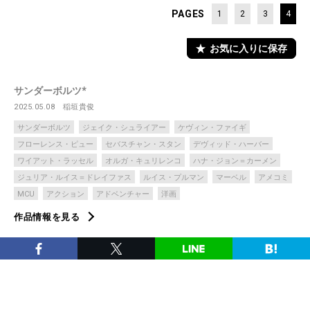
PAGES
1
2
3
4
お気に入りに保存
サンダーボルツ*
2025.05.08
稲垣貴俊
サンダーボルツ
ジェイク・シュライアー
ケヴィン・ファイギ
フローレンス・ピュー
セバスチャン・スタン
デヴィッド・ハーバー
ワイアット・ラッセル
オルガ・キュリレンコ
ハナ・ジョン＝カーメン
ジュリア・ルイス＝ドレイファス
ルイス・プルマン
マーベル
アメコミ
MCU
アクション
アドベンチャー
洋画
作品情報を見る