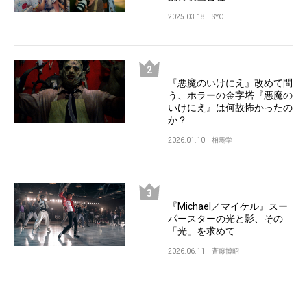
2025.03.18
SYO
『悪魔のいけにえ』改めて問
う、ホラーの金字塔『悪魔の
いけにえ』は何故怖かったの
か？
2026.01.10
相馬学
『Michael／マイケル』スー
パースターの光と影、その
「光」を求めて
2026.06.11
斉藤博昭