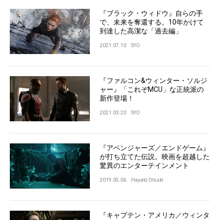
『ブラック・ウィドウ』自らの手
で、未来を奪還する。10年かけて
到達した高潔な「過去編」
2021.07.10
SYO
『ファルコン&ウィンター・ソルジ
ャー』「これぞMCU」な正統派の
新作登場！
2021.03.20
SYO
『アベンジャーズ／エンドゲーム』
が打ち立てた伝説。映画を超越した
驚異のエンターテインメント
2019.05.06
Hayato Otsuki
『キャプテン・アメリカ／ウィンタ