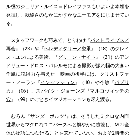
ル役のジュリア・ルイス＝ドレイファスもいよいよ本領を
発揮し、残酷さのなかにかすかなユーモアをにじませてい
る。
スタッフワークも巧みで、とりわけ『
パスト ライブス／
再会
』（23）や『
ヘレディタリー／継承
』（18）のグレイ
ス・ユンによる美術、『
グリーン・ナイト
』（21）のアン
ドリュー・ドロス・パレルモによる撮影が振れ幅の大きい
作風に説得力を与えた。映画の後半には、クリストファ
ー・ノーラン『
インセプション
』（10）や今敏『
パプリ
カ
』（06）、スパイク・ジョーンズ『
マルコヴィッチの
穴
』（99）のごときイマジネーションも冴え渡る。
むろん『サンダーボルツ*』は、そうしたミクロな内面
世界からマクロなユニバースへと鮮やかに越境し、MCU全
体の物語につなげることを忘れていない。およそ2時間の