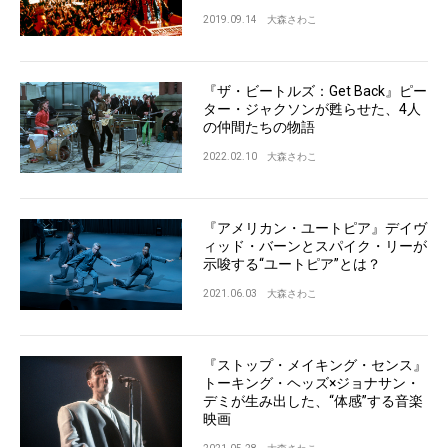
2019.09.14
大森さわこ
『ザ・ビートルズ：Get Back』ピー
ター・ジャクソンが甦らせた、4人
の仲間たちの物語
2022.02.10
大森さわこ
『アメリカン・ユートピア』デイヴ
ィッド・バーンとスパイク・リーが
示唆する“ユートピア”とは？
2021.06.03
大森さわこ
『ストップ・メイキング・センス』
トーキング・ヘッズ×ジョナサン・
デミが生み出した、“体感”する音楽
映画