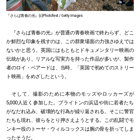
『さらば青春の光』(c)Photofest / Getty Images
『さらば青春の光』が普通の青春映画で終わらず、どこ
か鮮烈な印象を残すのは、この群衆場面の力強さゆえでは
ないかと思う。英国にはもともとドキュメンタリー映画の
伝統があり、リアルな写実力を持った作品が多いが、製作
者のロイ・ベアードは、当時、「英国で初めてのストリー
ト映画」をめざしたという。
そして、撮影のために本物のモッズやロッカーズが
5,000人近く参加した。ブライトンの浜辺や街に若者たち
がなだれ込み、破壊的な行為が繰り返される。そこに警官
たちも現れ、彼らをとり押さえようとする。この乱闘でモ
ンキー役のトーヤ・ウィルコックスは腕の骨を折ってしま
ったそうだ。