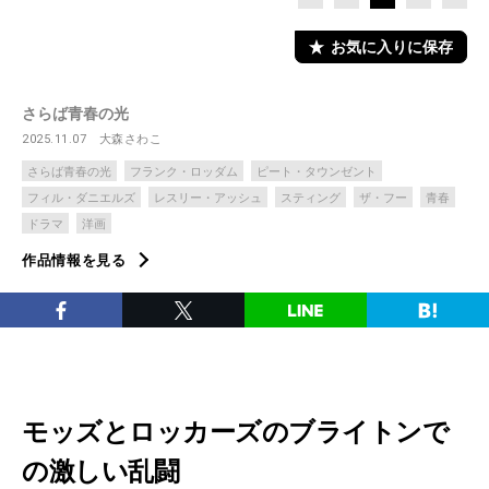
お気に入りに保存
さらば青春の光
2025.11.07
大森さわこ
さらば青春の光
フランク・ロッダム
ピート・タウンゼント
フィル・ダニエルズ
レスリー・アッシュ
スティング
ザ・フー
青春
ドラマ
洋画
作品情報を見る
モッズとロッカーズのブライトンで
の激しい乱闘