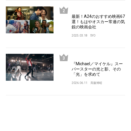
最新！A24のおすすめ映画67
選！もはやオスカー常連の気
鋭の映画会社
2025.03.18
SYO
『Michael／マイケル』スー
パースターの光と影、その
「光」を求めて
2026.06.11
斉藤博昭