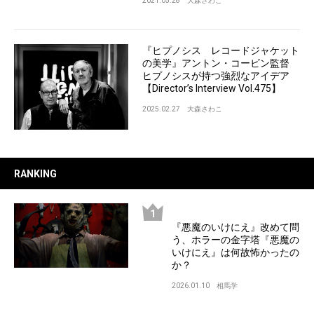
2021.05.28
大森さわこ
『ヒプノシス レコードジャケット
の美学』アントン・コービン監督
ヒプノシスが持つ強烈なアイデア
【Director’s Interview Vol.475】
2025.02.27
大森さわこ
RANKING
『悪魔のいけにえ』改めて問
う、ホラーの金字塔『悪魔の
いけにえ』は何故怖かったの
か？
2026.01.10
相馬学