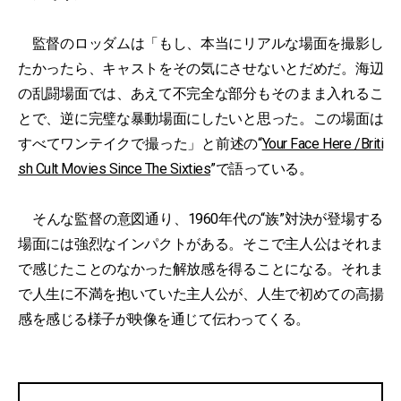
監督のロッダムは「もし、本当にリアルな場面を撮影し
たかったら、キャストをその気にさせないとだめだ。海辺
の乱闘場面では、あえて不完全な部分もそのまま入れるこ
とで、逆に完璧な暴動場面にしたいと思った。この場面は
すべてワンテイクで撮った」と前述の“
Your Face Here /Briti
sh Cult Movies Since The Sixties
”で語っている。
そんな監督の意図通り、1960年代の“族”対決が登場する
場面には強烈なインパクトがある。そこで主人公はそれま
で感じたことのなかった解放感を得ることになる。それま
で人生に不満を抱いていた主人公が、人生で初めての高揚
感を感じる様子が映像を通じて伝わってくる。