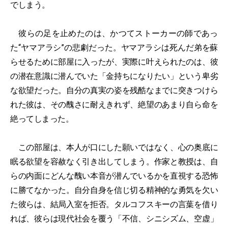
でしまう。
彼らの足を止めたのは、かつてストーカーの師であっ
た“ヤマアラシ”の悲劇だった。ヤマアラシは死んだ弟を蘇
らせるために部屋に入ったが、実際に叶えられたのは、彼
の潜在意識に潜んでいた「金持ちになりたい」という卑劣
な欲望だった。自分の真実の姿を残酷なまでに突きつけら
れた彼は、その醜さに耐えきれず、絶望のあまり自ら命を
絶ってしまった。
この部屋は、本人が口にした願いではなく、心の奥底に
眠る欲望を容赦なく引き出してしまう。作家と教授は、自
らの内面にどんな醜い本音が潜んでいるかを直視する恐怖
に勝てなかった。自分自身を信じ切る精神的な勇気を欠い
た彼らは、結局入室を拒否。タルコフスキーの言葉を借り
れば、彼らは現代社会を覆う「不信、シニシズム、空虚」