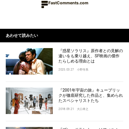
FastComments.com
あわせて読みたい
『惑星ソラリス』原作者との見解の
違いをも乗り越え、SF映画の傑作
たらしめる理由とは
2025.03.27
小野寺系
『2001年宇宙の旅』キューブリッ
クが徹底研究した作品と、集められ
たスペシャリストたち
2018.09.21
大口孝之