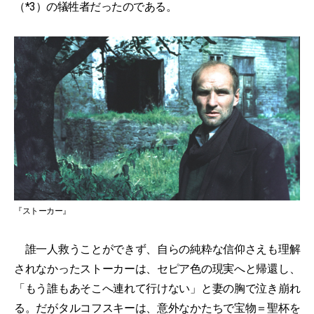
（*3）の犠牲者だったのである。
『ストーカー』
誰一人救うことができず、自らの純粋な信仰さえも理解
されなかったストーカーは、セピア色の現実へと帰還し、
「もう誰もあそこへ連れて行けない」と妻の胸で泣き崩れ
る。だがタルコフスキーは、意外なかたちで宝物＝聖杯を