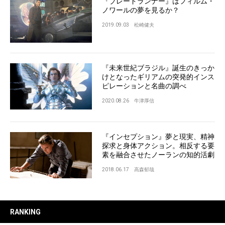
『ブレードランナー』はフィルム・
ノワールの夢を見るか？
2019.09.03
松崎健夫
『未来世紀ブラジル』誕生のきっか
けとなったギリアムの突発的インス
ピレーションと名曲の調べ
2020.08.26
牛津厚信
『インセプション』夢と現実、精神
探求と身体アクション。相反する要
素を融合させたノーランの知的活劇
2018.06.17
高森郁哉
RANKING