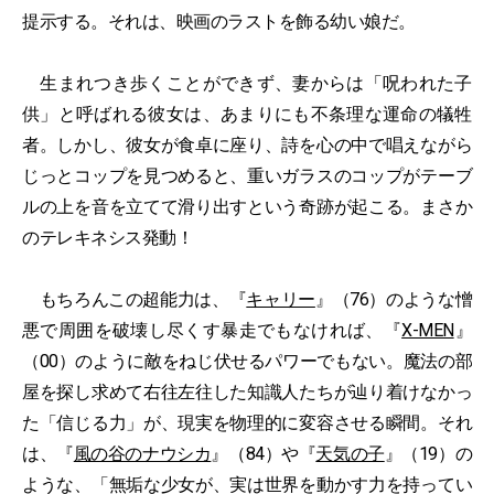
提示する。それは、映画のラストを飾る幼い娘だ。
生まれつき歩くことができず、妻からは「呪われた子
供」と呼ばれる彼女は、あまりにも不条理な運命の犠牲
者。しかし、彼女が食卓に座り、詩を心の中で唱えながら
じっとコップを見つめると、重いガラスのコップがテーブ
ルの上を音を立てて滑り出すという奇跡が起こる。まさか
のテレキネシス発動！
もちろんこの超能力は、『
キャリー
』（76）のような憎
悪で周囲を破壊し尽くす暴走でもなければ、『
X-MEN
』
（00）のように敵をねじ伏せるパワーでもない。魔法の部
屋を探し求めて右往左往した知識人たちが辿り着けなかっ
た「信じる力」が、現実を物理的に変容させる瞬間。それ
は、『
風の谷のナウシカ
』（84）や『
天気の子
』（19）の
ような、「無垢な少女が、実は世界を動かす力を持ってい