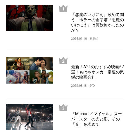
『悪魔のいけにえ』改めて問
う、ホラーの金字塔『悪魔の
いけにえ』は何故怖かったの
か？
2026.01.10
相馬学
最新！A24のおすすめ映画67
選！もはやオスカー常連の気
鋭の映画会社
2025.03.18
SYO
『Michael／マイケル』スー
パースターの光と影、その
「光」を求めて