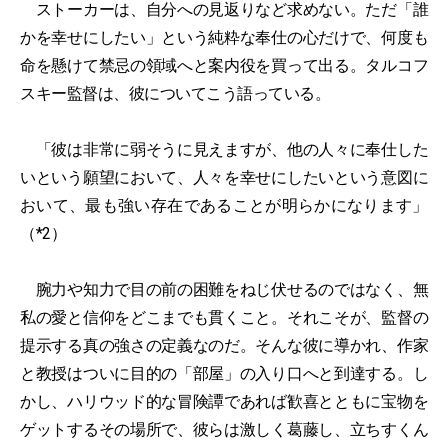
ストーカーは、自分への見返りなど求めない。ただ「誰
かを幸せにしたい」という純粋な奉仕の心だけで、何度も
命を懸けて禁忌の領域へと案内役を買って出る。タルコフ
スキー監督は、彼についてこう語っている。
「彼は非常に弱そうに見えますが、他の人々に奉仕した
いという願望において、人々を幸せにしたいという意図に
おいて、最も強い存在であることが明らかになります」
（*2）
腕力や知力で目の前の困難をねじ伏せるのではなく、無
私の愛と信仰をどこまでも貫くこと。それこそが、監督の
提示する真の強さの定義なのだ。そんな彼に導かれ、作家
と教授はついに目的の「部屋」の入り口へと到達する。し
かし、ハリウッド的な冒険譚であれば歓喜とともに宝物を
ゲットするその場所で、彼らは激しく葛藤し、立ちすくん