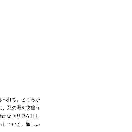
るべ打ち。ところが
れ、死の淵を彷徨う
饒舌なセリフを排し
出していく。激しい