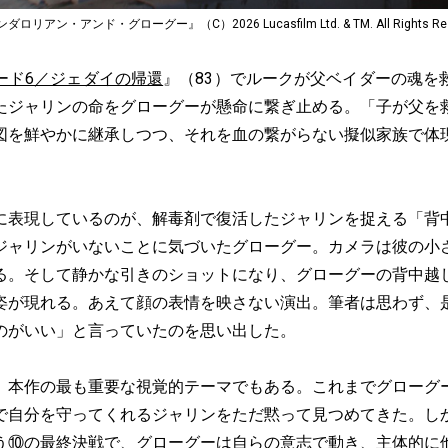
ン・アンド・グローグー』（C）2026 Lucasfilm Ltd. & TM. All Rights Rese
ード6／ジェダイの帰還
』（83）でルークが父ベイダーの魂を
たジャリンの命をグローグーが懸命に繋ぎ止める。「子が父を
図を鮮やかに継承しつつ、それを血の繋がらない擬似家族で体
表現しているのが、解毒剤で復活したジャリンを捉える「背
ジャリンがいないことに気づいたグローグー。カメラは彼の小
る。そして静かな引きのショットになり、グローグーの背中越
姿が現れる。あえて顔の表情を映さない演出。筆者は思わず、
のがいい」と言っていたのを思い出した。
本作の最も重要な視覚的テーマでもある。これまでグローグ
で自分を守ってくれるジャリンをただ黙って見つめてきた。し
う⑩の最終決戦で、グローグーは自らの意志で動き、主体的に