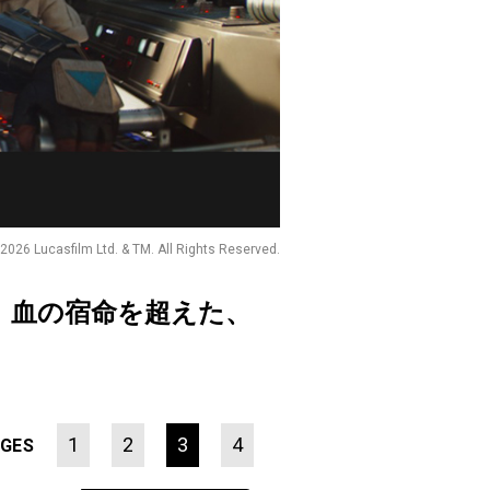
26 Lucasfilm Ltd. & TM. All Rights Reserved.
』血の宿命を超えた、
1
2
3
4
GES