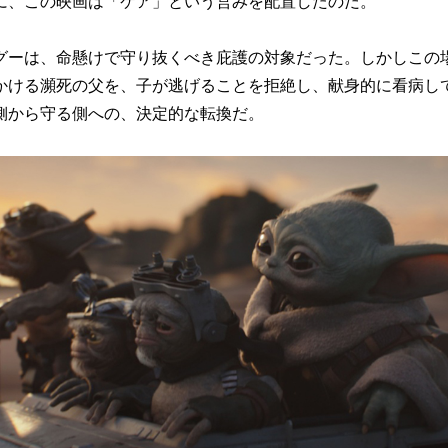
に、この映画は「ケア」という営みを配置したのだ。
ーは、命懸けで守り抜くべき庇護の対象だった。しかしこの
かける瀕死の父を、子が逃げることを拒絶し、献身的に看病し
側から守る側への、決定的な転換だ。