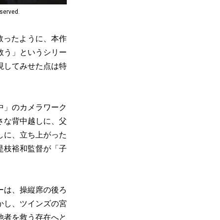
rved.
救ったように、本作
救う」というシリー
現してみせた点は特
中」のカメラワーク
さな背中越しに、父
しに、立ち上がった
是枝裕和監督が「子
ーは、操縦席の後ろ
かし、ツインズの宮
他者を救う存在へと