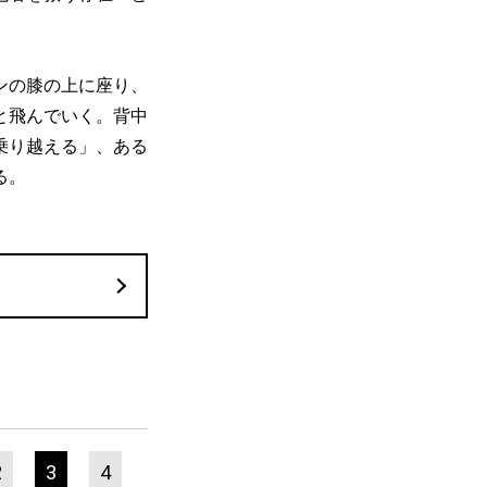
ンの膝の上に座り、
と飛んでいく。背中
乗り越える」、ある
る。
2
3
4