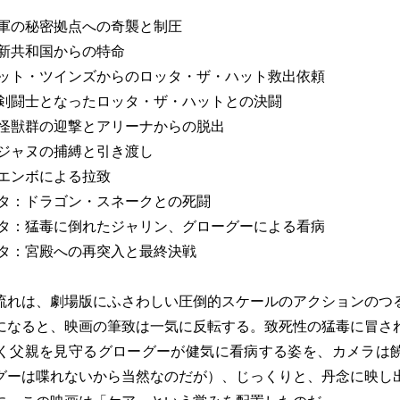
国軍の秘密拠点への奇襲と制圧
：新共和国からの特命
ハット・ツインズからのロッタ・ザ・ハット救出依頼
：剣闘士となったロッタ・ザ・ハットとの決闘
：怪獣群の迎撃とアリーナからの脱出
：ジャヌの捕縛と引き渡し
：エンボによる拉致
ッタ：ドラゴン・スネークとの死闘
ッタ：猛毒に倒れたジャリン、グローグーによる看病
ッタ：宮殿への再突入と最終決戦
れは、劇場版にふさわしい圧倒的スケールのアクションのつ
になると、映画の筆致は一気に反転する。致死性の猛毒に冒さ
く父親を見守るグローグーが健気に看病する姿を、カメラは
グーは喋れないから当然なのだが）、じっくりと、丹念に映し