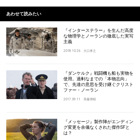
あわせて読みたい
『インターステラー』を生んだ高度
な物理学とノーランの徹底した実写
主義
2018.10.26
大口孝之
『ダンケルク』戦闘機も船も実物を
使用。過剰なまでの「本物志向」
で、先達の意思を受け継ぐクリスト
ファー・ノーラン
2017.09.11
斉藤博昭
『メッセージ』製作陣がエンディン
グ変更を余儀なくされた傑作SFと
は？