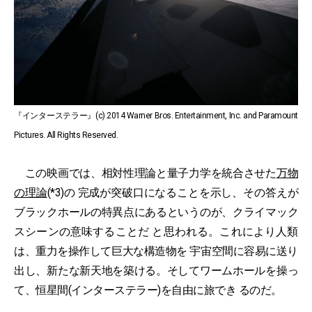
『インターステラー』(c) 2014 Warner Bros. Entertainment, Inc. and Paramount
Pictures. All Rights Reserved.
この映画では、相対性理論と量子力学を統合させた
万物
の理論
(*3)の 完成が突破口になることを示し、その答えが
ブラックホールの特異点にあるというのが、クライマック
スシーンの意味することだ と思われる。これにより人類
は、重力を操作して巨大な構造物を 宇宙空間に容易に送り
出し、新たな新天地を築ける。そしてワームホールを操っ
て、恒星間(インターステラー)を自由に旅でき るのだ。