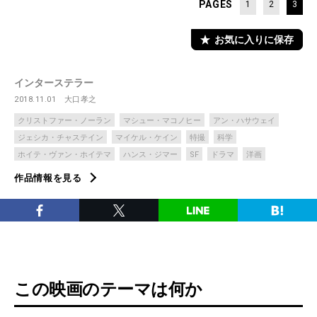
PAGES
1
2
3
お気に入りに保存
インターステラー
2018.11.01
大口孝之
クリストファー・ノーラン
マシュー・マコノヒー
アン・ハサウェイ
ジェシカ・チャステイン
マイケル・ケイン
特撮
科学
ホイテ・ヴァン・ホイテマ
ハンス・ジマー
SF
ドラマ
洋画
作品情報を見る
この映画のテーマは何か