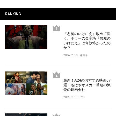
RANKING
『悪魔のいけにえ』改めて問
う、ホラーの金字塔『悪魔の
いけにえ』は何故怖かったの
か？
2026.01.10
相馬学
最新！A24のおすすめ映画67
選！もはやオスカー常連の気
鋭の映画会社
2025.03.18
SYO