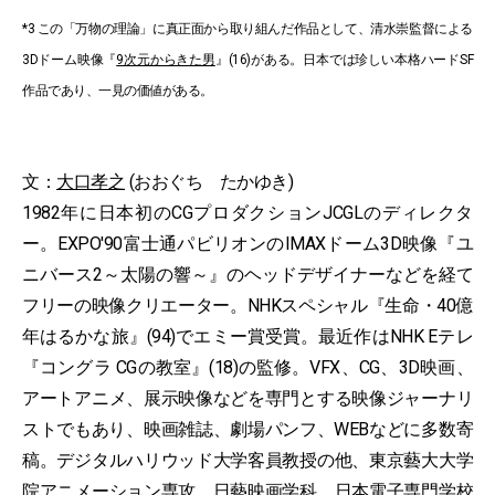
*3 この「万物の理論」に真正面から取り組んだ作品として、清水崇監督による
3Dドーム映像『
9次元からきた男
』(16)がある。日本では珍しい本格ハードSF
作品であり、一見の価値がある。
文：
大口孝之
(おおぐち たかゆき)
1982年に日本初のCGプロダクションJCGLのディレクタ
ー。EXPO'90富士通パビリオンのIMAXドーム3D映像『ユ
ニバース2～太陽の響～』のヘッドデザイナーなどを経て
フリーの映像クリエーター。NHKスペシャル『生命・40億
年はるかな旅』(94)でエミー賞受賞。最近作はNHK Eテレ
『コングラ CGの教室』(18)の監修。VFX、CG、3D映画、
アートアニメ、展示映像などを専門とする映像ジャーナリ
ストでもあり、映画雑誌、劇場パンフ、WEBなどに多数寄
稿。デジタルハリウッド大学客員教授の他、東京藝大大学
院アニメーション専攻、日藝映画学科、日本電子専門学校