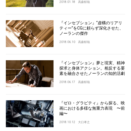
2018.01.18
高森郁哉
『インセプション』“虚構のリアリ
ティー”をCGに頼らず深化させた、
ノーランの傑作
2018.06.10
高森郁哉
『インセプション』夢と現実、精神
探求と身体アクション。相反する要
素を融合させたノーランの知的活劇
2018.06.17
高森郁哉
『ゼロ・グラビティ』から探る、映
画における多様な無重力表現 〜前
編〜
2018.10.12
大口孝之