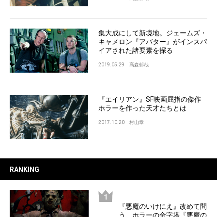
集大成にして新境地。ジェームズ・
キャメロン『アバター』がインスパ
イアされた諸要素を探る
2019.05.29
高森郁哉
『エイリアン』SF映画屈指の傑作
ホラーを作った天才たちとは
2017.10.20
村山章
RANKING
『悪魔のいけにえ』改めて問
う、ホラーの金字塔『悪魔の