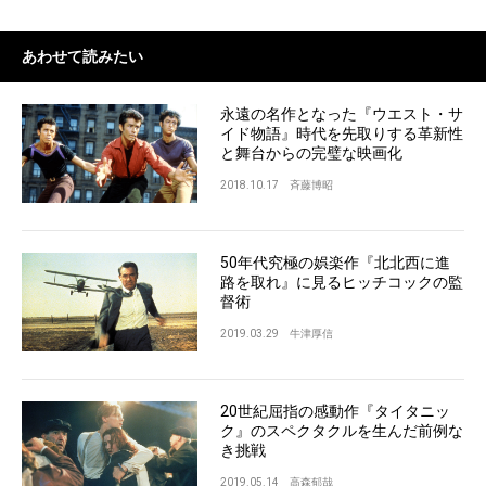
あわせて読みたい
永遠の名作となった『ウエスト・サ
イド物語』時代を先取りする革新性
と舞台からの完璧な映画化
2018.10.17
斉藤博昭
50年代究極の娯楽作『北北西に進
路を取れ』に見るヒッチコックの監
督術
2019.03.29
牛津厚信
20世紀屈指の感動作『タイタニッ
ク』のスペクタクルを生んだ前例な
き挑戦
2019.05.14
高森郁哉