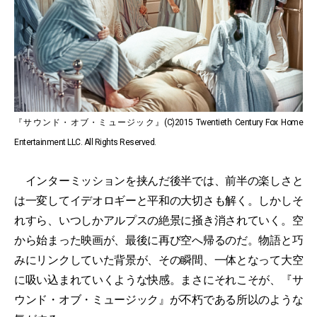
『サウンド・オブ・ミュージック』(C)2015 Twentieth Century Fox Home
Entertainment LLC. All Rights Reserved.
インターミッションを挟んだ後半では、前半の楽しさと
は一変してイデオロギーと平和の大切さも解く。しかしそ
れすら、いつしかアルプスの絶景に掻き消されていく。空
から始まった映画が、最後に再び空へ帰るのだ。物語と巧
みにリンクしていた背景が、その瞬間、一体となって大空
に吸い込まれていくような快感。まさにそれこそが、『サ
ウンド・オブ・ミュージック』が不朽である所以のような