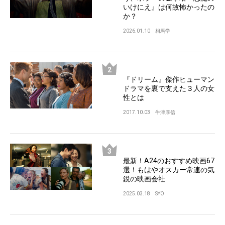
いけにえ』は何故怖かったの
か？
2026.01.10
相馬学
『ドリーム』傑作ヒューマン
ドラマを裏で支えた３人の女
性とは
2017.10.03
牛津厚信
最新！A24のおすすめ映画67
選！もはやオスカー常連の気
鋭の映画会社
2025.03.18
SYO