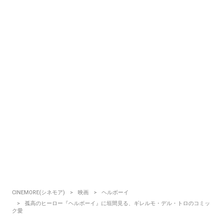
CINEMORE(シネモア)
映画
ヘルボーイ
孤高のヒーロー『ヘルボーイ』に垣間見る、ギレルモ・デル・トロのコミッ
ク愛