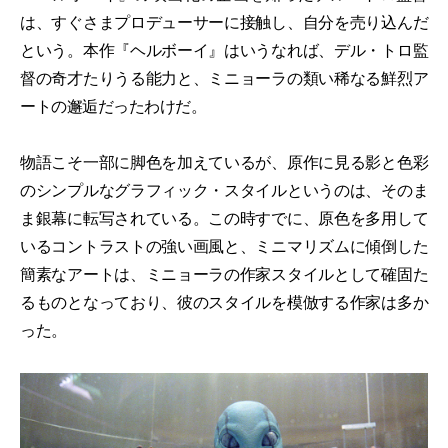
は、すぐさまプロデューサーに接触し、自分を売り込んだ
という。本作『ヘルボーイ』はいうなれば、デル・トロ監
督の奇才たりうる能力と、ミニョーラの類い稀なる鮮烈ア
ートの邂逅だったわけだ。
物語こそ一部に脚色を加えているが、原作に見る影と色彩
のシンプルなグラフィック・スタイルというのは、そのま
ま銀幕に転写されている。この時すでに、原色を多用して
いるコントラストの強い画風と、ミニマリズムに傾倒した
簡素なアートは、ミニョーラの作家スタイルとして確固た
るものとなっており、彼のスタイルを模倣する作家は多か
った。