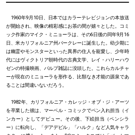
1960年9月10日、日本ではカラーテレビジョンの本放送
が開始され、映像の精彩感にお茶の間が嬉々とした。コミ
ック作家のマイク・ミニョーラは、その6日後の同年9月16
日、米カリフォルニア州バークレーに誕生した。幼少期に
は幽霊やモンスターといった異界の住人を寵愛し、少年時
代にはヴィクトリア朝時代の古典文学、レイ・ハリーハウ
ゼンの特撮映画、パルプ雑誌に没頭した。これらカルチャ
ーが現在のミニョーラを形作る、比類なき才能の源泉であ
ることは間違いないだろう。
1982年、カリフォルニア・カレッジ・オブ・ジ・アーツ
を卒業した彼は、マーベル・コミックでペン入れ担当（イ
ンカー）としてデビュー。その後、下絵担当（ペンシラ
ー）に転向し、「デアデビル」「ハルク」など人気キャラ