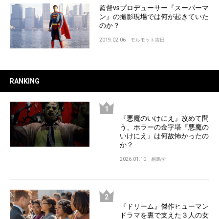
監督vsプロデューサー『スーパーマ
ン』の撮影現場では何が起きていた
のか？
2019.02.06
モルモット吉田
RANKING
『悪魔のいけにえ』改めて問
う、ホラーの金字塔『悪魔の
いけにえ』は何故怖かったの
か？
2026.01.10
相馬学
『ドリーム』傑作ヒューマン
ドラマを裏で支えた３人の女