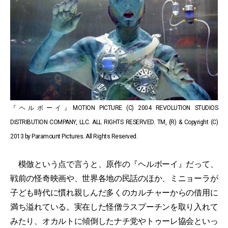
『ヘルボーイ』MOTION PICTURE (C) 2004 REVOLUTION STUDIOS
DISTRIBUTION COMPANY, LLC. ALL RIGHTS RESERVED. TM, (R) & Copyright (C)
2013 by Paramount Pictures. All Rights Reserved.
模倣という点で言うと、原作の『ヘルボーイ』だって、
戦前の怪奇映画や、世界各地の民話のほか、ミニョーラが
子ども時代に慣れ親しんだ多くのカルチャーからの借用に
満ち溢れている。実在した怪僧ラスプーチンを取り入れて
みたり、オカルトに傾倒したナチ党やトゥーレ協会といっ