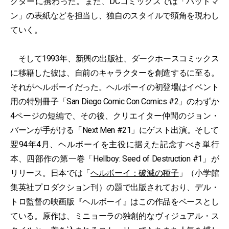
クターに携わった。また、DCコミックスでは「バットマ
ン」の表紙などを担当し、独自のスタイルで頭角を現わし
ていく。
そして1993年、新興の出版社、ダークホースコミックス
に移籍した彼は、自前のキャラクターを創造するに至る。
それがヘルボーイだった。ヘルボーイの初登場はイベント
用の特別冊子「San Diego Comic Con Comics #2」のわずか
4ページの短編で、その後、クリエイター仲間のジョン・
バーンが手がける「Next Men #21」にゲスト出演。そして
翌94年4月、ヘルボーイを主役に据えた記念すべき単行
本、四部作の第一巻「Hellboy: Seed of Destruction #1」が
リリース。日本では「
ヘルボーイ：破滅の種子
」（小学館
集英社プロダクション刊）の題で出版されており、デル・
トロ監督の映画版『ヘルボーイ』はこの作品をベースとし
ている。原作は、ミニョーラの独創的なヴィジュアル・ス