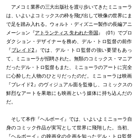
アメコミ業界の三大出版社を渡り歩いてきたミニョーラ
は、いよいよコミックスの枠を飛び出して映像の世界にま
で足を踏み入れる。ウォルト・ディズニー製作の長編アニ
メーション『
アトランティス 失われた帝国
』（01）でプロ
ダクション・デザイナーを務め、デル・トロ監督の前作
『
ブレイド2
』では、デル・トロ監督の強い要望もあっ
て、ミニョーラが招聘された。無類のコミックス・マニア
だったデル・トロ監督もまた、ミニョーラのアートに完全
に心酔した人物のひとりだったのだ。ミニョーラは映画
『ブレイド2』のヴィジュアル面を監修し、コミックスの
鮮烈なアートを果敢にも映画という媒体に持ち込んだの
だ。
そして本作『ヘルボーイ』では、いよいよミニョーラ自
身のコミック作品が実写として世界に飛翔した。当初、
『ヘルボーイ』の映画化の企画を知ったデル・トロ監督