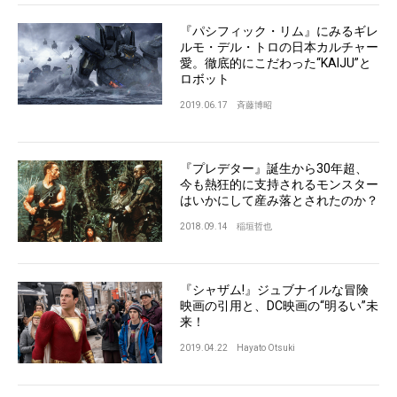
『パシフィック・リム』にみるギレ
ルモ・デル・トロの日本カルチャー
愛。徹底的にこだわった“KAIJU”と
ロボット
2019.06.17
斉藤博昭
『プレデター』誕生から30年超、
今も熱狂的に支持されるモンスター
はいかにして産み落とされたのか？
2018.09.14
稲垣哲也
『シャザム!』ジュブナイルな冒険
映画の引用と、DC映画の“明るい”未
来！
2019.04.22
Hayato Otsuki