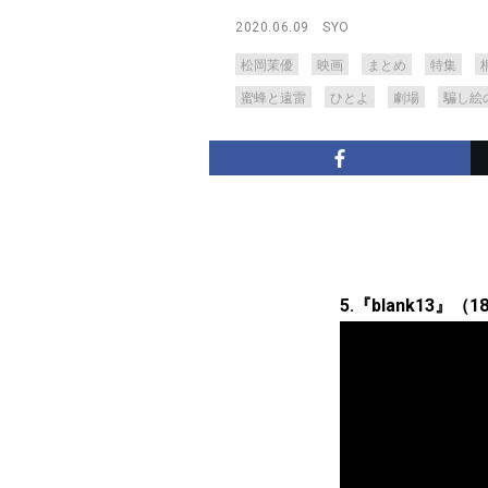
2020.06.09
SYO
松岡茉優
映画
まとめ
特集
蜜蜂と遠雷
ひとよ
劇場
騙し絵
5.『blank13』