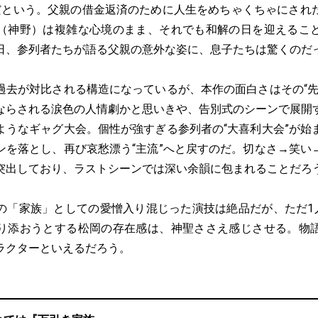
だという。父親の借金返済のために人生をめちゃくちゃにされ
（神野）は複雑な心境のまま、それでも和解の日を迎えるこ
日、参列者たちが語る父親の意外な姿に、息子たちは驚くのだ
過去が対比される構造になっているが、本作の面白さはその“先
ならされる涙色の人情劇かと思いきや、告別式のシーンで展開
ようなギャグ大会。個性が強すぎる参列者の“大喜利大会”が始
ンを落とし、再び哀愁漂う“主流”へと戻すのだ。切なさ→笑い
突出しており、ラストシーンでは深い余韻に包まれることだろ
の「家族」としての愛憎入り混じった演技は絶品だが、ただ1人
り添おうとする松岡の存在感は、神聖ささえ感じさせる。物
ラクターといえるだろう。