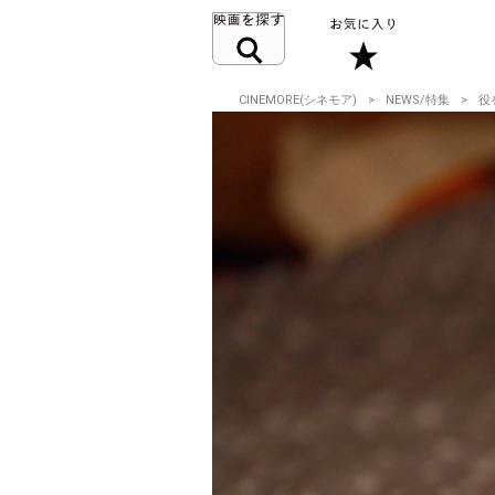
CINEMORE(シネモア)
NEWS/特集
役