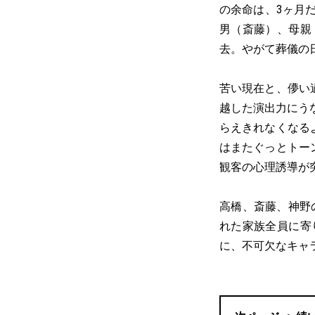
の余命は、3ヶ月
男（斎藤）、母親
去。やがて葬儀の
苦い現在と、儚い
越した演出力にう
らえきれなくなる
はまたぐっとトー
観客の心理誘導が
高橋、斎藤、神野
れた家族全員に寄
に、不可欠なキャ