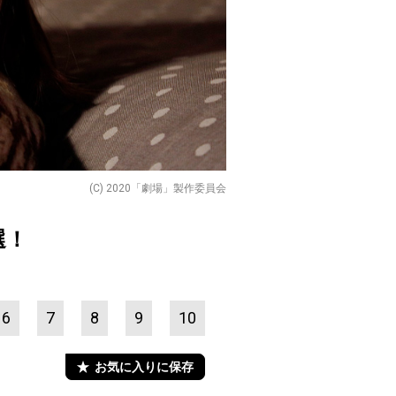
(C) 2020「劇場」製作委員会
選！
6
7
8
9
10
お気に入りに保存