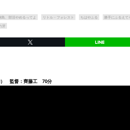
桐島、部活やめるってよ
リトル・フォレスト
ちはやふる
勝手にふるえて
の牙
（18） 監督：齊藤工 70分