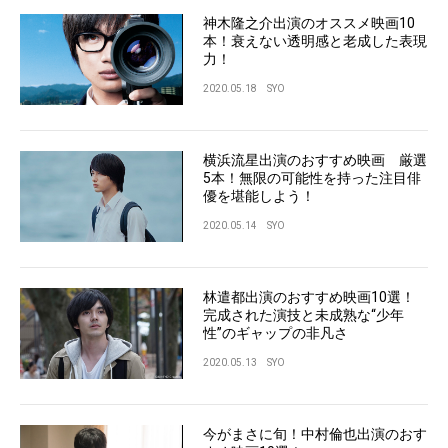
神木隆之介出演のオススメ映画10
本！衰えない透明感と老成した表現
力！
2020.05.18
SYO
横浜流星出演のおすすめ映画 厳選
5本！無限の可能性を持った注目俳
優を堪能しよう！
2020.05.14
SYO
林遣都出演のおすすめ映画10選！
完成された演技と未成熟な“少年
性”のギャップの非凡さ
2020.05.13
SYO
今がまさに旬！中村倫也出演のおす