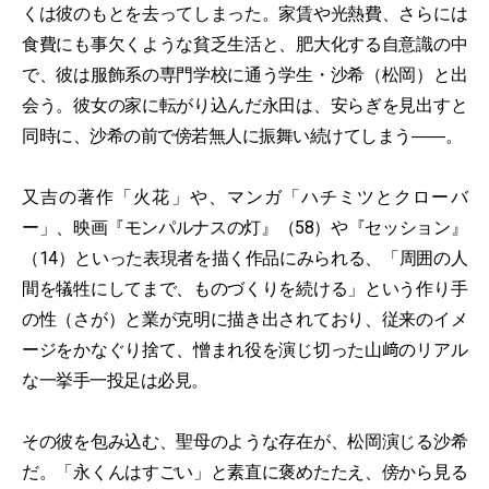
くは彼のもとを去ってしまった。家賃や光熱費、さらには
食費にも事欠くような貧乏生活と、肥大化する自意識の中
で、彼は服飾系の専門学校に通う学生・沙希（松岡）と出
会う。彼女の家に転がり込んだ永田は、安らぎを見出すと
同時に、沙希の前で傍若無人に振舞い続けてしまう――。
又吉の著作「火花」や、マンガ「ハチミツとクローバ
ー」、映画『モンパルナスの灯』（58）や『セッション』
（14）といった表現者を描く作品にみられる、「周囲の人
間を犠牲にしてまで、ものづくりを続ける」という作り手
の性（さが）と業が克明に描き出されており、従来のイメ
ージをかなぐり捨て、憎まれ役を演じ切った山﨑のリアル
な一挙手一投足は必見。
その彼を包み込む、聖母のような存在が、松岡演じる沙希
だ。「永くんはすごい」と素直に褒めたたえ、傍から見る