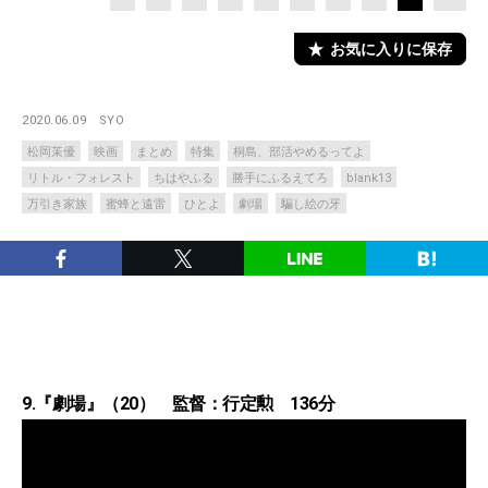
お気に入りに保存
2020.06.09
SYO
松岡茉優
映画
まとめ
特集
桐島、部活やめるってよ
リトル・フォレスト
ちはやふる
勝手にふるえてろ
blank13
万引き家族
蜜蜂と遠雷
ひとよ
劇場
騙し絵の牙
9.『劇場』（20） 監督：行定勲 136分