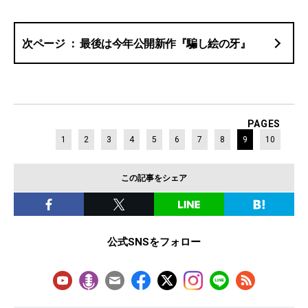
最後は今年公開新作『騙し絵の牙』
PAGES
1
2
3
4
5
6
7
8
9
10
この記事をシェア
公式SNSをフォロー