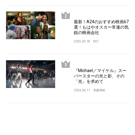
最新！A24のおすすめ映画67
選！もはやオスカー常連の気
鋭の映画会社
2025.03.18
SYO
『Michael／マイケル』スー
パースターの光と影、その
「光」を求めて
2026.06.11
斉藤博昭