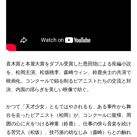
直木賞と本屋大賞をダブル受賞した恩田陸による長編小説
を、松岡主演、松坂桃李、森崎ウィン、鈴鹿央士の共演で
映画化。コンクールで鎬を削るピアニストたちの交流と対
決、内面の揺らぎを美しい映像で紡ぐ。
かつて「天才少女」ともてはやされるも、ある事件から舞
台を去ったピアニスト（松岡）が、コンクールに復帰。周
囲の心に火をつける神童（鈴鹿）、仕事の傍ら音楽を続け
る苦労人（松坂）、技巧派の幼なじみ（森崎）らとの触れ