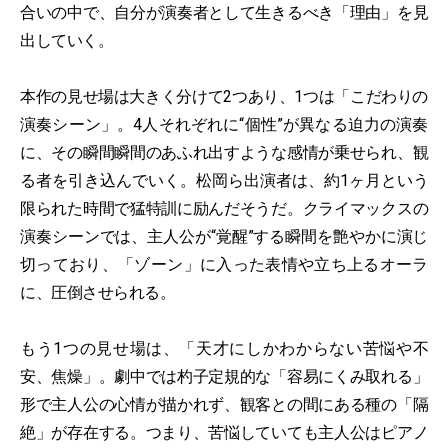
合いの中で、自分が演奏者として生きるべき「理由」を見
出していく。
本作の見せ場は大きく分けて2つあり、1つは「こだわりの
演奏シーン」。4人それぞれに“個性”が異なる迫力の演奏
に、その瞬間瞬間のあふれ出すような感情が乗せられ、観
る者を引き込んでいく。松岡ら出演者は、約1ヶ月という
限られた時間で猛特訓に励んだそうだ。クライマックスの
演奏シーンでは、主人公が“覚醒”する瞬間を艶やかに演じ
切っており、「ゾーン」に入った表情や立ち上るオーラ
に、圧倒させられる。
もう1つの見せ場は、「天才にしかわからない苦悩や不
安、焦燥」。劇中では杓子定規的な「容易にくみ取れる」
形で主人公の心情が描かれず、観客との間にある種の「隔
絶」が存在する。つまり、苦悩していても主人公はピアノ