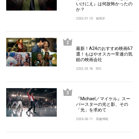
いけにえ』は何故怖かったの
か？
2026.01.10
相馬学
最新！A24のおすすめ映画67
選！もはやオスカー常連の気
鋭の映画会社
2025.03.18
SYO
『Michael／マイケル』スー
パースターの光と影、その
「光」を求めて
2026.06.11
斉藤博昭