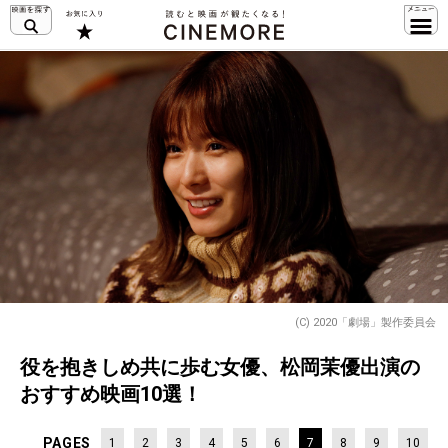
(C) 2020「劇場」製作委員会
役を抱きしめ共に歩む女優、松岡茉優出演の
おすすめ映画10選！
PAGES
1
2
3
4
5
6
7
8
9
10