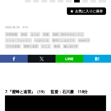
お気に入りに保存
2020.06.09
SYO
松岡茉優
映画
まとめ
特集
桐島、部活やめるってよ
リトル・フォレスト
ちはやふる
勝手にふるえてろ
blank13
万引き家族
蜜蜂と遠雷
ひとよ
劇場
騙し絵の牙
7.『蜜蜂と遠雷』（19） 監督：石川慶 118分