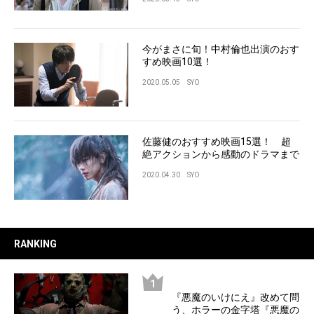
今がまさに旬！中村倫也出演のおす
すめ映画10選！
2020.05.05
SYO
佐藤健のおすすめ映画15選！ 超
絶アクションから感動のドラマまで
2020.04.30
SYO
RANKING
『悪魔のいけにえ』改めて問
う、ホラーの金字塔『悪魔の