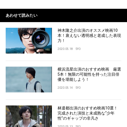
あわせて読みたい
神木隆之介出演のオススメ映画10
本！衰えない透明感と老成した表現
力！
2020.05.18
SYO
横浜流星出演のおすすめ映画 厳選
5本！無限の可能性を持った注目俳
優を堪能しよう！
2020.05.14
SYO
林遣都出演のおすすめ映画10選！
完成された演技と未成熟な“少年
性”のギャップの非凡さ
2020.05.13
SYO