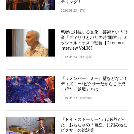
テリング！
2020.08.23
SYO
悪者に対抗する文化・芸術という財
産『ディリリとパリの時間旅行』ミ
ッシェル・オスロ監督【Director’s
Interview Vol.36】
2019.08.23
小野寺系
『リメンバー・ミー』壁などない！
ディズニー/ピクサーだからこそ成
し得た「越境」とは
2018.03.19
金原由佳
『トイ・ストーリー4』は必然だっ
た！おもちゃの「自立」に踏み込む
ピクサーの総決算