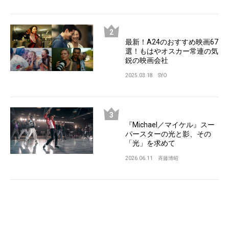
最新！A24のおすすめ映画67
選！もはやオスカー常連の気
鋭の映画会社
2025.03.18
SYO
『Michael／マイケル』スー
パースターの光と影、その
「光」を求めて
2026.06.11
斉藤博昭