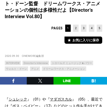
ト・ドーン監督 ドリームワークス・アニメ
ーションの個性は多様性だよ【Director's
Interview Vol.80】
PAGES
1
2
3
4
5
お気に入りに保存
2020.09.30
CINEMORE編集部
INTERVIEW
Director’s Interview
トロールズ ミュージック★パワー
ウォルト・ドーン
アニメ
ドリームワークス・アニメーション
『
シュレック
』（01）や『
マダガスカル
』（05）、最近で
は『
ボス・ベイビー
』（17）などのヒット作を手がけてき