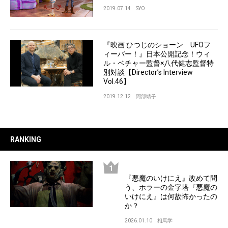
2019.07.14
SYO
『映画 ひつじのショーン UFOフ
ィーバー！』日本公開記念！ウィ
ル・ベチャー監督×八代健志監督特
別対談【Director’s Interview
Vol.46】
2019.12.12
阿部靖子
RANKING
『悪魔のいけにえ』改めて問
う、ホラーの金字塔『悪魔の
いけにえ』は何故怖かったの
か？
2026.01.10
相馬学