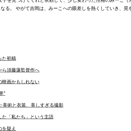
女子を見つけてくれと依頼して、少し変わった性格のみーこ（
になる。 やがて吉岡は、みーこへの眼差しを熱くしていき、晃
った初稿
から須藤蓮監督作へ
の映画かもしれない
界”
した美術と衣装、美しすぎる撮影
した「私たち」という主語
のを疑え