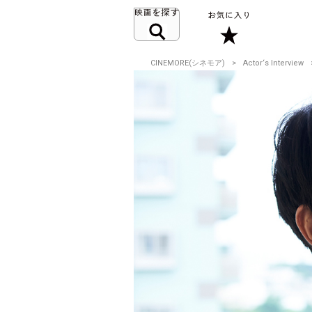
CINEMORE(シネモア)
Actor‘s Interview