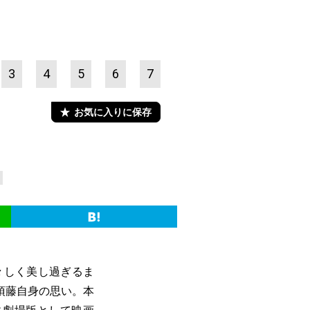
3
4
5
6
7
お気に入りに保存
々しく美し過ぎるま
須藤自身の思い。本