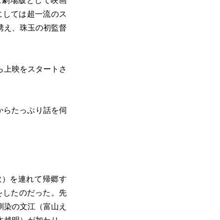
に劇場版として映画
にしては超一流のス
携え、珠玉の初監督
ら上映をスタートさ
からたっぷり話を伺
敏）を連れて帰郷す
をしたのだった。先
馴染の文江（富山え