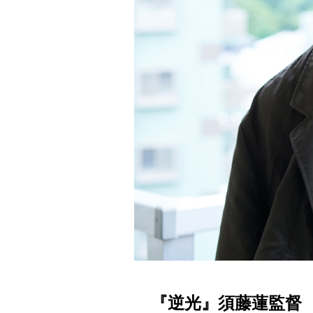
『逆光』須藤蓮監督 割り