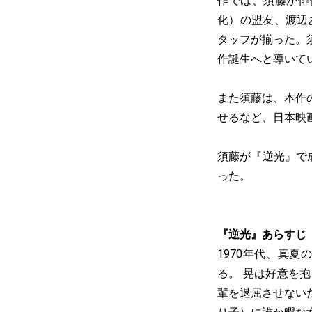
作では、須藤が俳
化）の盟友、渡辺
タッフが揃った。
作誕生へと導いて
また須藤は、本作
せるなど、日本映
須藤が『逆光』で
った。
『逆光』あらすじ
1970年代、真
る。 晃は好意を
輩を退屈させない