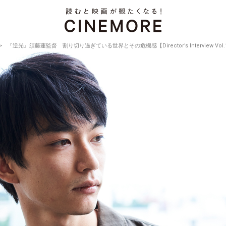
『逆光』須藤蓮監督 割り切り過ぎている世界とその危機感【Director’s Interview Vol.