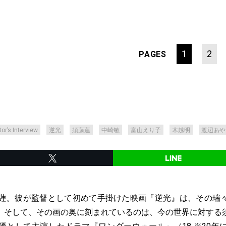
1
2
PAGES
tor’s Interview
逆光
須藤蓮
中崎敏
富山えり子
木越明
渡辺あや
藤蓮。彼が監督として初めて手掛けた映画『逆光』は、その瑞
。そして、その画の奥に刻まれているのは、今の世界に対する