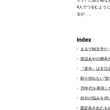
り子）に誰か暇な
4人でつるむよう
るが……。
Index
まるで純文学だ
渡辺あやの脚本
『逆光』は文江
割り切れない“世
70年代を再現
自分の悩みを消
固定化されたも