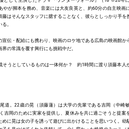
優として主演したドラマ『ワンダーウォール』（18 ※20年
あやが脚本を務め、音楽には大友良英と、約60分の自主映画
須藤はそんなスタッフに臆することなく、彼らとしっかり手を
いる。
の宣伝・配給にも携わり、映画のロケ地である広島の映画館か
画界の常識を覆す興行にも挑戦中だ。
成そうとしているものは一体何か？ 約1時間に渡り須藤本人
夏の尾道。22歳の晃（須藤蓮）は大学の先輩である吉岡（中崎
抱く吉岡のために実家を提供し、夏休みを共に過ごそうと提案
ために晃は女の子を誘って遊びに出かけることを思いつく。幼