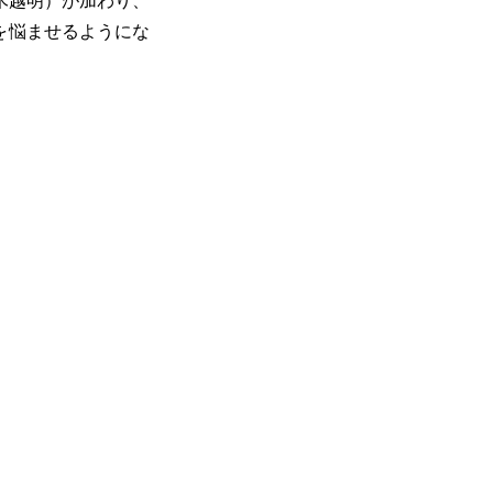
木越明）が加わり、
を悩ませるようにな