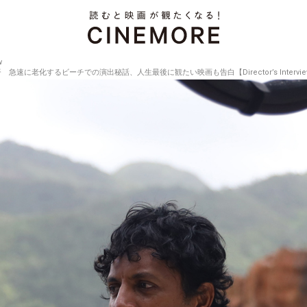
w
老化するビーチでの演出秘話、人生最後に観たい映画も告白【Director’s Interview V