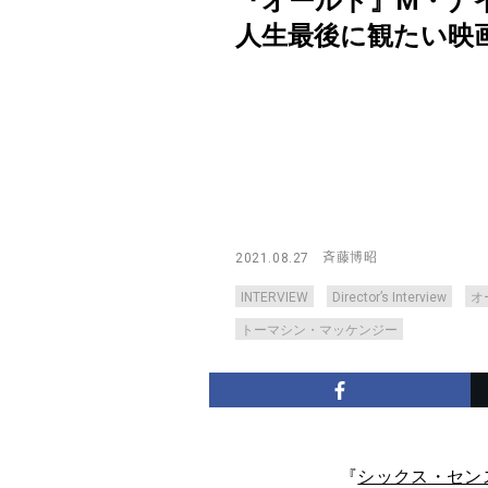
『オールド』M・ナ
人生最後に観たい映画も告白【
斉藤博昭
2021.08.27
INTERVIEW
Director’s Interview
オ
トーマシン・マッケンジー
『
シックス・セン