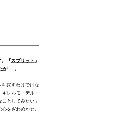
す。『
スプリット
』
たが……。
ルを探すわけではな
。ギレルモ・デル・
なことしてみたい」
の心をざわめかせ、