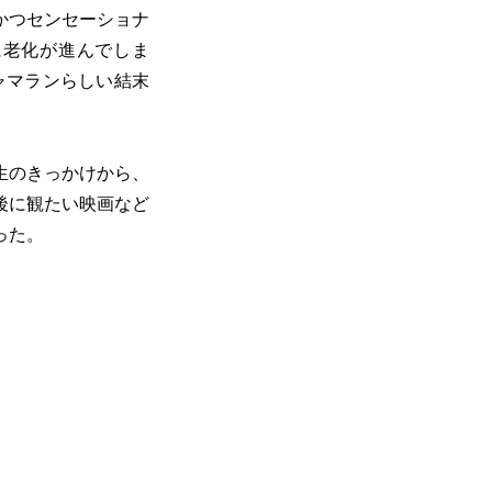
かつセンセーショナ
に老化が進んでしま
ャマランらしい結末
生のきっかけから、
後に観たい映画など
った。