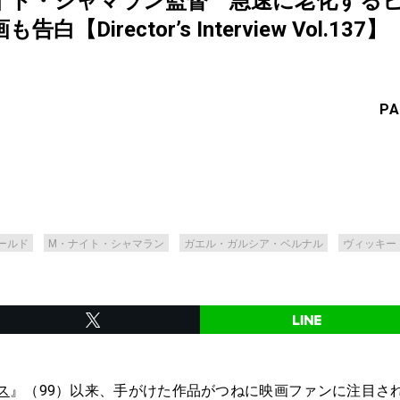
イト・シャマラン監督 急速に老化する
Director’s Interview Vol.137】
PA
ールド
M・ナイト・シャマラン
ガエル・ガルシア・ベルナル
ヴィッキー
ス
』（99）以来、手がけた作品がつねに映画ファンに注目さ