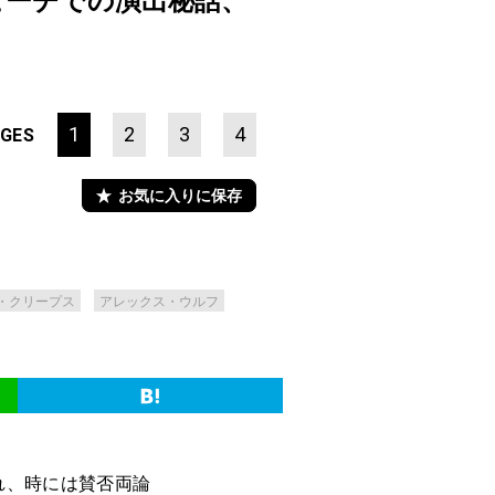
ビーチでの演出秘話、
1
2
3
4
GES
お気に入りに保存
・クリープス
アレックス・ウルフ
れ、時には賛否両論