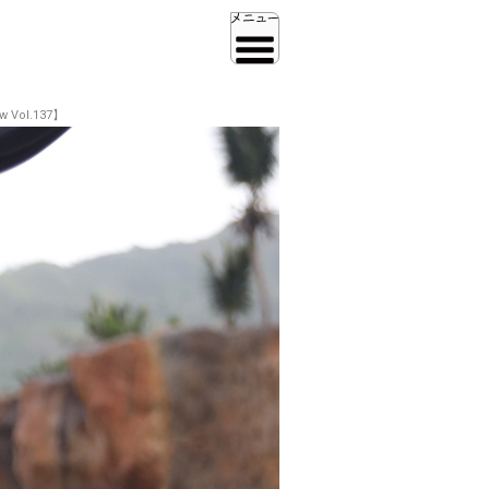
ol.137】