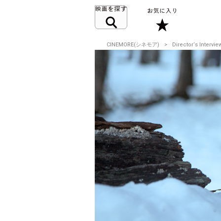
CINEMORE(シネモア)
Director‘s Intervie