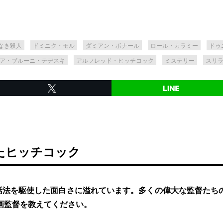
なき殺人
ドミニク・モル
ダミアン・ボナール
ロール・カラミー
ドゥ
ア・ブルーニ・テデスキ
アルフレッド・ヒッチコック
ミステリー
スリ
たヒッチコック
話法を駆使した面白さに溢れています。多くの偉大な監督たち
画監督を教えてください。