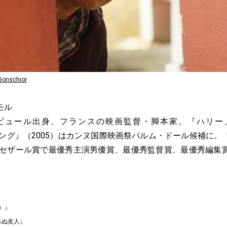
Gonschior
モル
ツ・ビュール出身、フランスの映画監督・脚本家。『ハリー
ミング』（2005）はカンヌ国際映画祭パルム・ドール候補に
1年セザール賞で最優秀主演男優賞、最優秀監督賞、最優秀編集
題）』
らぬ友人』