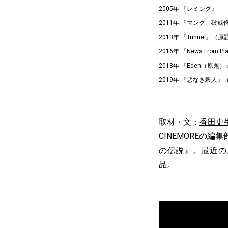
2005年:『レミング』
2011年:『マンク 破戒
2013年:『Tunnel』（原
2016年:『News From Pla
2018年:『Eden（原題
2019年:『悪なき殺人』（原題
取材・文：
香田史
CINEMOREの
の伝説』。最近の
品。