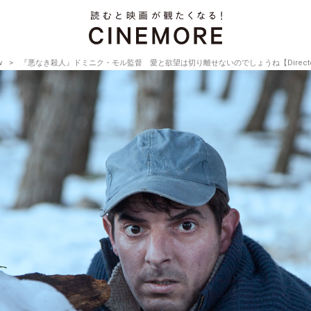
w
『悪なき殺人』ドミニク・モル監督 愛と欲望は切り離せないのでしょうね【Director’s Int