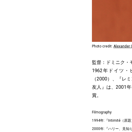
Photo credit:
Alexander 
監督：ドミニク・
1962年ドイ
（2000）、『レ
友人』は、200
賞。
Filmography
1994年:『Intimité（原
2000年:『ハリー、見知