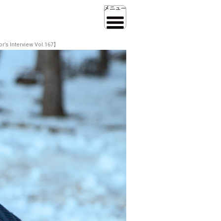
erview Vol.167】