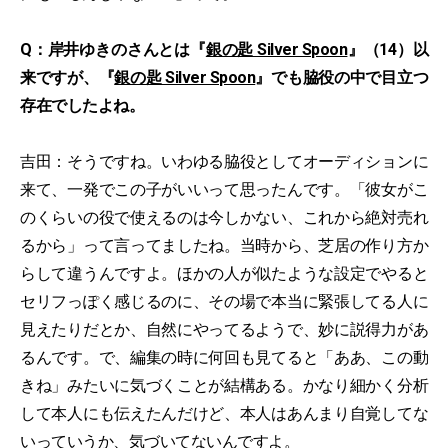
Q：岸井ゆきのさんとは『
銀の匙 Silver Spoon
』（14）以
来ですが、『
銀の匙 Silver Spoon
』でも脇役の中で目立つ
存在でしたよね。
吉田：そうですね。いわゆる脇役としてオーディションに
来て、一発でこの子がいいって思ったんです。「彼女がこ
のくらいの役で使えるのは今しかない、これから絶対売れ
るから」って言ってましたね。当時から、芝居の作り方か
らして違うんですよ。ほかの人が似たような設定でやると
セリフっぽく感じるのに、その場で本当に緊張してる人に
見えたりだとか、自然にやってるようで、妙に説得力があ
るんです。で、編集の時に何回も見てると「ああ、この動
きね」みたいに気づくことが結構ある。かなり細かく分析
して本人にも伝えたんだけど、本人はあんまり自覚してな
いっていうか、気づいてないんですよ。