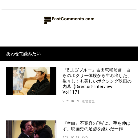
FastComments.com
あわせて読みたい
『BLUE/ブルー』吉田恵輔監督 自
らのボクサー体験から生み出した、
生々しくも美しいボクシング映画の
内幕【Director’s Interview
Vol.117】
2021.04.09
稲垣哲也
『空白』不寛容の“先”に、手を伸ば
す。映画史の足跡を継いだ一作
2021.09.23
SYO