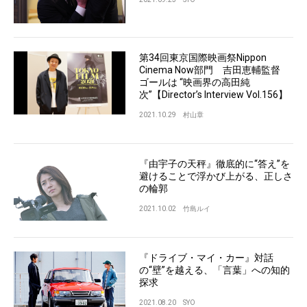
第34回東京国際映画祭Nippon
Cinema Now部門 吉田恵輔監督
ゴールは “映画界の高田純
次”【Director’s Interview Vol.156】
2021.10.29
村山章
『由宇子の天秤』徹底的に“答え”を
避けることで浮かび上がる、正しさ
の輪郭
2021.10.02
竹島ルイ
『ドライブ・マイ・カー』対話
の“壁”を越える、「言葉」への知的
探求
2021.08.20
SYO