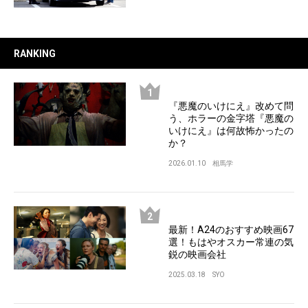
RANKING
『悪魔のいけにえ』改めて問
う、ホラーの金字塔『悪魔の
いけにえ』は何故怖かったの
か？
2026.01.10
相馬学
最新！A24のおすすめ映画67
選！もはやオスカー常連の気
鋭の映画会社
2025.03.18
SYO