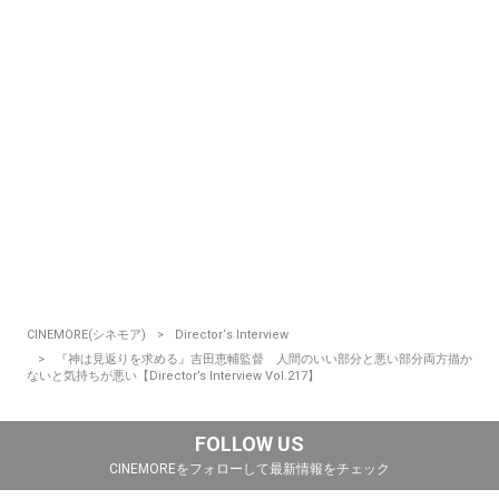
CINEMORE(シネモア)
Director‘s Interview
『神は見返りを求める』吉田恵輔監督 人間のいい部分と悪い部分両方描か
ないと気持ちが悪い【Director’s Interview Vol.217】
FOLLOW US
CINEMOREをフォローして最新情報をチェック