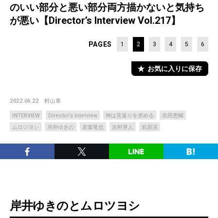
のいい部分と悪い部分両方描かないと気持ち
が悪い【Director’s Interview Vol.217】
PAGES
1
2
3
4
5
6
お気に入りに保存
2022.06.22
村山章
INTERVIEW
Director’s Interview
神は見返りを求める
吉田恵輔
ムロツヨシ
岸井ゆきの
若葉竜也
吉村界人
前原滉
岸井ゆきのとムロツヨシ