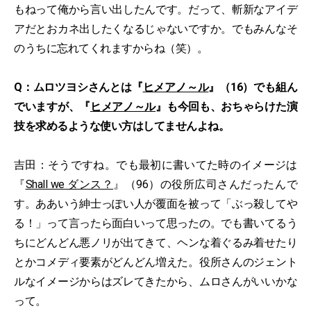
もねって俺から言い出したんです。だって、斬新なアイデ
アだとおカネ出したくなるじゃないですか。でもみんなそ
のうちに忘れてくれますからね（笑）。
Q：ムロツヨシさんとは『
ヒメアノ～ル
』（16）でも組ん
でいますが、『
ヒメアノ～ル
』も今回も、おちゃらけた演
技を求めるような使い方はしてませんよね。
吉田：そうですね。でも最初に書いてた時のイメージは
『
Shall we ダンス？
』（96）の役所広司さんだったんで
す。ああいう紳士っぽい人が覆面を被って「ぶっ殺してや
る！」って言ったら面白いって思ったの。でも書いてるう
ちにどんどん悪ノリが出てきて、ヘンな着ぐるみ着せたり
とかコメディ要素がどんどん増えた。役所さんのジェント
ルなイメージからはズレてきたから、ムロさんがいいかな
って。