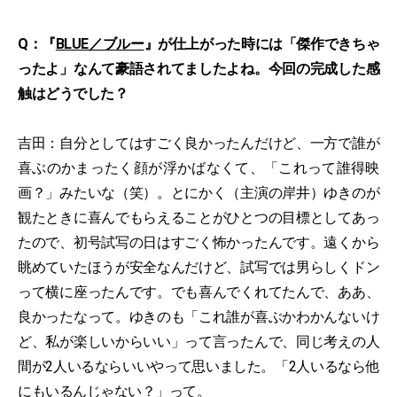
Q：『
BLUE／ブルー
』が仕上がった時には「傑作できちゃ
ったよ」なんて豪語されてましたよね。今回の完成した感
触はどうでした？
吉田：自分としてはすごく良かったんだけど、一方で誰が
喜ぶのかまったく顔が浮かばなくて、「これって誰得映
画？」みたいな（笑）。とにかく（主演の岸井）ゆきのが
観たときに喜んでもらえることがひとつの目標としてあっ
たので、初号試写の日はすごく怖かったんです。遠くから
眺めていたほうが安全なんだけど、試写では男らしくドン
って横に座ったんです。でも喜んでくれてたんで、ああ、
良かったなって。ゆきのも「これ誰が喜ぶかわかんないけ
ど、私が楽しいからいい」って言ったんで、同じ考えの人
間が2人いるならいいやって思いました。「2人いるなら他
にもいるんじゃない？」って。