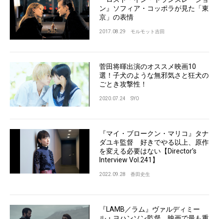
ン』ソフィア・コッポラが見た「東
京」の表情
2017.08.29
モルモット吉田
菅田将暉出演のオススメ映画10
選！子犬のような無邪気さと狂犬の
ごとき攻撃性！
2020.07.24
SYO
『マイ・ブロークン・マリコ』タナ
ダユキ監督 好きでやる以上、原作
を変える必要はない【Director’s
Interview Vol.241】
2022.09.28
香田史生
『LAMB／ラム』ヴァルディミー
ル・ヨハンソン監督 映画で最も重