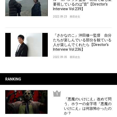
要視しているのは“音”【Director’s
Interview Vol.239】
2022.09.23
香田史生
『さかなのこ』沖田修一監督 自分
たちが楽しんでいる部分を観ている
人が楽しんでくれたら【Director’s
Interview Vol.236】
2022.09.05
香田史生
RANKING
『悪魔のいけにえ』改めて問
う、ホラーの金字塔『悪魔の
いけにえ』は何故怖かったの
か？