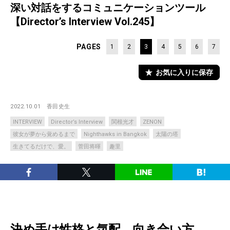
深い対話をするコミュニケーションツール
【Director’s Interview Vol.245】
PAGES
1
2
3
4
5
6
7
お気に入りに保存
2022.10.01
香田史生
INTERVIEW
Director’s Interview
関根光才
ZENON
彼女が夢から覚めるまで
Nighthawks in Bangkok
太陽の塔
生きてるだけで、愛。
菅田将暉
趣里
決め手は性格と気配、向き合い方