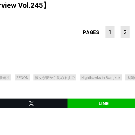
rview Vol.245】
1
2
PAGES
根光才
ZENON
彼女が夢から覚めるまで
Nighthawks in Bangkok
太陽