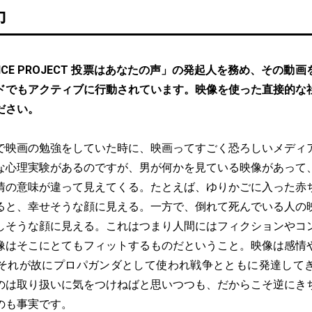
力
ICE PROJECT 投票はあなたの声」の発起人を務め、その動
ドでもアクティブに行動されています。映像を使った直接的な
ださい。
で映画の勉強をしていた時に、映画ってすごく恐ろしいメディ
な心理実験があるのですが、男が何かを見ている映像があって
情の意味が違って見えてくる。たとえば、ゆりかごに入った赤
ると、幸せそうな顔に見える。一方で、倒れて死んでいる人の
しそうな顔に見える。これはつまり人間にはフィクションやコ
像はそこにとてもフィットするものだということ。映像は感情
それが故にプロパガンダとして使われ戦争とともに発達して
のは取り扱いに気をつけねばと思いつつも、だからこそ逆にき
のも事実です。