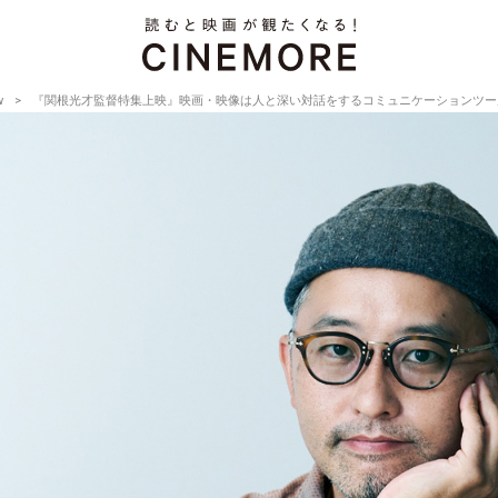
w
『関根光才監督特集上映』映画・映像は人と深い対話をするコミュニケーションツール【Director