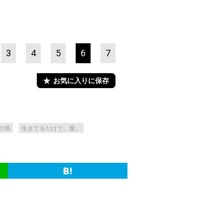
3
4
5
6
7
お気に入りに保存
の塔
生きてるだけで、愛。