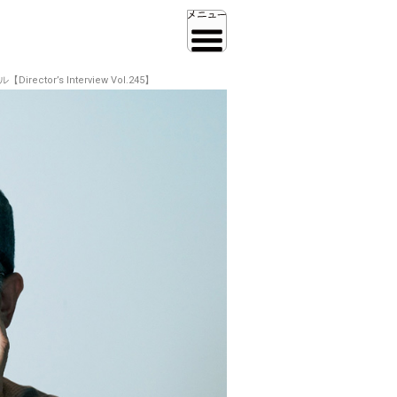
’s Interview Vol.245】