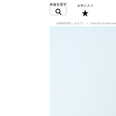
CINEMORE(シネモア)
Director‘s Intervie