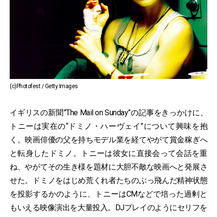
(c)Photofest / Getty Images
イギリスの新聞”The Mail on Sunday”の記事をきっかけに、
トニーは実在の“ドミノ・ハーヴェイ”について興味を抱
く。映画俳優の父を持ちモデル業を経てやがて賞金稼ぎへ
と転身したドミノ。トニーは彼女に直接会って会話を重
ね、やがてその生き様を題材に大胆不敵な映画へと発展さ
せた。ドミノをはじめ荒くれ者たちのぶっ飛んだ精神状態
を投影するかのように、トニーはCMなどで培った過剰と
もいえる映像演出を大量投入。DJプレイのようにセリフを