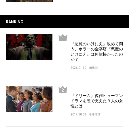
RANKING
『悪魔のいけにえ』改めて問
う、ホラーの金字塔『悪魔の
いけにえ』は何故怖かったの
か？
2026.01.10
相馬学
『ドリーム』傑作ヒューマン
ドラマを裏で支えた３人の女
性とは
2017.10.03
牛津厚信