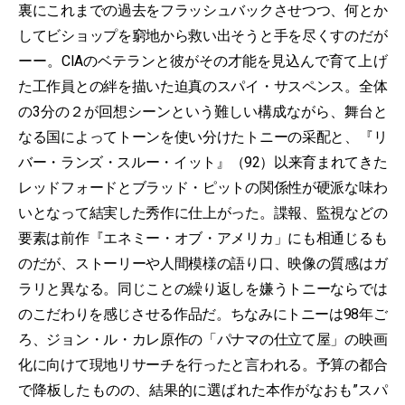
裏にこれまでの過去をフラッシュバックさせつつ、何とか
してビショップを窮地から救い出そうと手を尽くすのだが
ーー。CIAのベテランと彼がその才能を見込んで育て上げ
た工作員との絆を描いた迫真のスパイ・サスペンス。全体
の3分の２が回想シーンという難しい構成ながら、舞台と
なる国によってトーンを使い分けたトニーの采配と、『リ
バー・ランズ・スルー・イット』（92）以来育まれてきた
レッドフォードとブラッド・ピットの関係性が硬派な味わ
いとなって結実した秀作に仕上がった。諜報、監視などの
要素は前作『エネミー・オブ・アメリカ」にも相通じるも
のだが、ストーリーや人間模様の語り口、映像の質感はガ
ラリと異なる。同じことの繰り返しを嫌うトニーならでは
のこだわりを感じさせる作品だ。ちなみにトニーは98年ご
ろ、ジョン・ル・カレ原作の「パナマの仕立て屋」の映画
化に向けて現地リサーチを行ったと言われる。予算の都合
で降板したものの、結果的に選ばれた本作がなおも”スパ