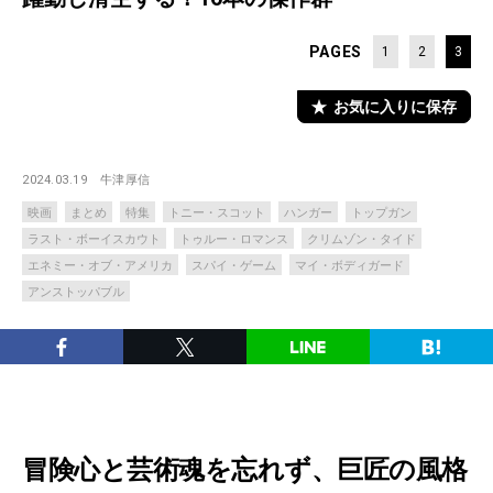
PAGES
1
2
3
お気に入りに保存
2024.03.19
牛津厚信
映画
まとめ
特集
トニー・スコット
ハンガー
トップガン
ラスト・ボーイスカウト
トゥルー・ロマンス
クリムゾン・タイド
エネミー・オブ・アメリカ
スパイ・ゲーム
マイ・ボディガード
アンストッパブル
冒険心と芸術魂を忘れず、巨匠の風格