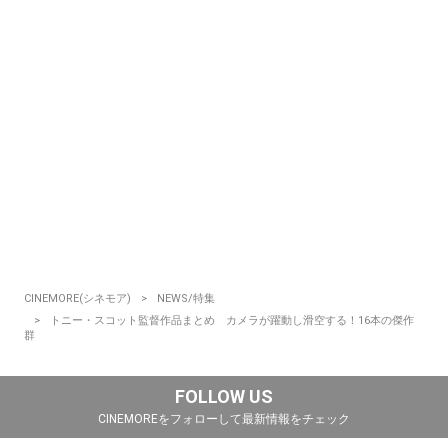
CINEMORE(シネモア)
NEWS/特集
トニー・スコット監督作品まとめ カメラが躍動し滑空する！16本の傑作
群
FOLLOW US
CINEMOREをフォローして最新情報をチェック