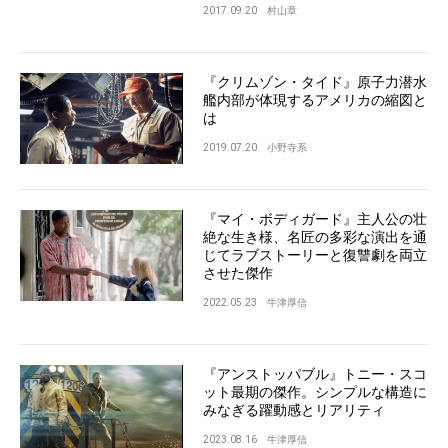
2017.09.20
村山章
『クリムゾン・タイド』原子力潜水
艦内部が体現するアメリカの縮図と
は
2019.07.20
小野寺系
『マイ・ボディガード』主人公の壮
絶な生き様、名匠の多彩な演出を通
じてラブストーリーと復讐劇を両立
させた傑作
2022.05.23
牛津厚信
『アンストッパブル』トニー・スコ
ット最期の傑作。シンプルな構造に
みなぎる躍動感とリアリティ
2023.08.16
牛津厚信