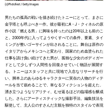
(c)Photofest / Getty Images
男たちの孤高の戦いを描き続けたトニーにとって、まさに
金字塔とも呼ぶべき一作。彼が最初にA・J・クィネルの原
作小説「燃える男」に興味を持ったのは20年以上も前のこ
と。2000年代に入ってようやくすべての条件、要素、タイ
ミングが整いゴーサインが出されることに。舞台は原作の
イタリアからメキシコへと変わり、国家のため血塗られた
仕事を請け負い続けてきた男が、孤独な少女のボディガー
ドとして少しずつ人間性を回復させていく物語が展開す
る。トニーはスタッフと共に現地で入念なリサーチを行
い、脚本上のあらゆるキャラクターに実在の人物のディテ
ールを当て嵌めることで、単なるフィクションを超えた、
湧き立つようなリアリティ、むせ返るほどの臨場感を醸成
した。さらにアーティスティックな撮影手法、編集技法を
駆使して、主人公のすさんだ主観を独特のスタイルで表現