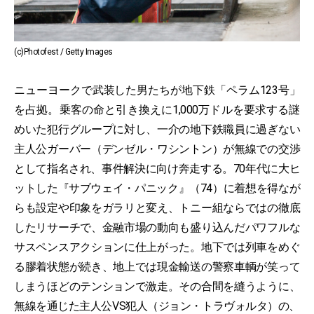
(c)Photofest / Getty Images
ニューヨークで武装した男たちが地下鉄「ペラム123号」
を占拠。乗客の命と引き換えに1,000万ドルを要求する謎
めいた犯行グループに対し、一介の地下鉄職員に過ぎない
主人公ガーバー（デンゼル・ワシントン）が無線での交渉
として指名され、事件解決に向け奔走する。70年代に大ヒ
ットした『サブウェイ・パニック』（74）に着想を得なが
らも設定や印象をガラリと変え、トニー組ならではの徹底
したリサーチで、金融市場の動向も盛り込んだパワフルな
サスペンスアクションに仕上がった。地下では列車をめぐ
る膠着状態が続き、地上では現金輸送の警察車輌が笑って
しまうほどのテンションで激走。その合間を縫うように、
無線を通じた主人公VS犯人（ジョン・トラヴォルタ）の、