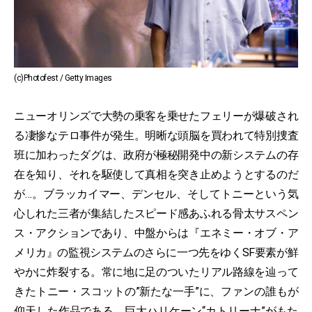
(c)Photofest / Getty Images
ニューオリンズで大勢の乗客を乗せたフェリーが爆破され
る凄惨なテロ事件が発生。明晰な頭脳を買われて特別捜査
班に加わったダグは、政府が極秘開発中の新システムの存
在を知り、それを駆使して真相を突き止めようとするのだ
が…。ブラッカイマー、デンセル、そしてトニーという気
心しれた三者が集結したスピード感あふれる骨太サスペン
ス・アクションであり、中盤からは『エネミー・オブ・ア
メリカ』の監視システムのさらに一つ先をゆくSF要素が鮮
やかに炸裂する。常に地に足のついたリアル路線を辿って
きたトニー・スコットの”新たな一手”に、ファンの誰もが
仰天した作品である。巨大ハリケーン“カトリーナ”がもた