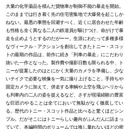
大量の化学薬品を積んだ貨物車が制御不能の暴走を開始。
このままでは行き着く先の住宅密集地で大爆発を起こしか
ねない。最悪の事態を回避すべく、近くに居合わせた年齢
も性格も全く異なる二人の鉄道員が駆けつけ、命がけで暴
走を止めようとするのだがーー。生涯にわたって多種多様
なヴィークル・アクションを創出してきたトニー・スコッ
トの最期の作品は、前作に続き「列車の暴走」にこだわり
抜いた一作となった。製作費や撮影日数も限られる中、ト
ニーが提案したのはとにかく大量のカメラを準備し、少な
いテイクで必要な映像を一気に撮り上げること。手持ちや
固定カメラに加えて、併走する車輌や上空を飛ぶヘリから
も列車内の二人の姿を捉えるなど、さすが現場経験の豊富
な巨匠のやることは全てにおいて無駄がなく徹底してい
る。歴代のトニー・スコット作品と比べると驚くほどシン
プル。だがそこにはトニーらしい趣向がふんだんに詰まっ
ていて、本編時間のボリュームでは推し量れないほどの密