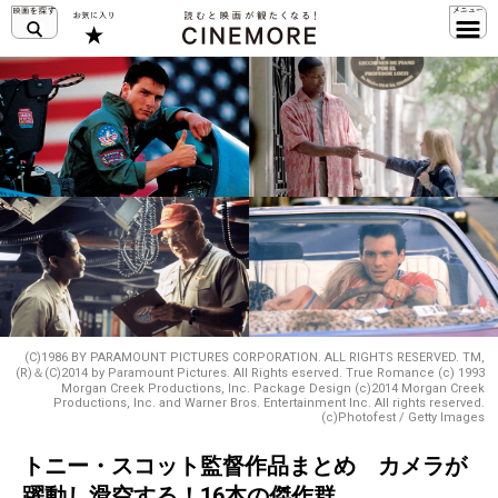
(C)1986 BY PARAMOUNT PICTURES CORPORATION. ALL RIGHTS RESERVED. TM,
(R)＆(C)2014 by Paramount Pictures. All Rights eserved. True Romance (c) 1993
Morgan Creek Productions, Inc. Package Design (c)2014 Morgan Creek
Productions, Inc. and Warner Bros. Entertainment Inc. All rights reserved.
(c)Photofest / Getty Images
トニー・スコット監督作品まとめ カメラが
躍動し滑空する！16本の傑作群