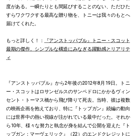
度がある。一瞬たりとも間延びすることのない、ただひた
すらワクワクする最高な贈り物を、トニーは我々のもとへ
届けてくれた。
もっと詳しく！：
『アンストッパブル』トニー・スコット
最期の傑作。シンプルな構造にみなぎる躍動感とリアリテ
ィ
『アンストッパブル』から2年後の2012年8月19日。トニ
ー・スコットはロサンゼルスのサンペドロにかかるヴィン
セント・トーマス橋から飛び降りて死去。当時、彼は複数
の映画企画を抱えており、特に『トップガン』続編の動向
には世界中の熱い視線が注がれている最中だった。それか
ら10年、様々な努力と執念が身を結んで公開を迎えた『ト
ップガン：マーヴェリック』（22）のエンドクレジットに