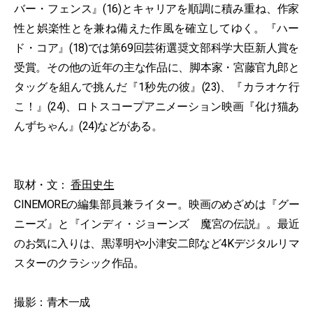
バー・フェンス』(16)とキャリアを順調に積み重ね、作家
性と娯楽性とを兼ね備えた作風を確立してゆく。『ハー
ド・コア』(18)では第69回芸術選奨文部科学大臣新人賞を
受賞。その他の近年の主な作品に、脚本家・宮藤官九郎と
タッグを組んで挑んだ『1秒先の彼』(23)、『カラオケ行
こ！』(24)、ロトスコープアニメーション映画『化け猫あ
んずちゃん』(24)などがある。
取材・文：
香田史生
CINEMOREの編集部員兼ライター。映画のめざめは『グー
ニーズ』と『インディ・ジョーンズ 魔宮の伝説』。最近
のお気に入りは、黒澤明や小津安二郎など4Kデジタルリマ
スターのクラシック作品。
撮影：青木一成