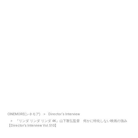
CINEMORE(シネモア)
Director‘s Interview
『リンダ リンダ リンダ 4K』山下敦弘監督 何かに特化しない映画の強み
【Director’s Interview Vol.510】