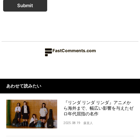
Submit
FastComments.com
あわせて読みたい
『リンダ リンダ リンダ』アニメか
ら海外まで、幅広い影響を与えたゼ
ロ年代屈指の名作
2025.08.19
森直人