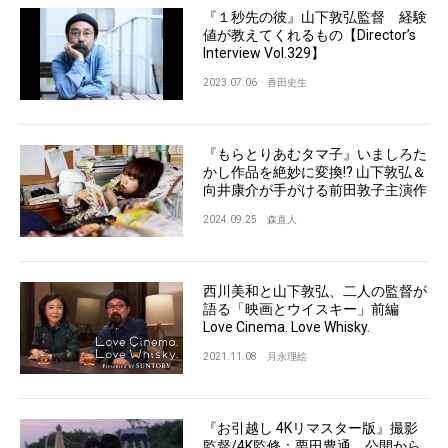
『１秒先の彼』山下敦弘監督 経験
値が教えてくれるもの【Director’s
Interview Vol.329】
2023.07.06
香田史生
『もらとりあむタマ子』いましろた
かし作品を絶妙に変換!? 山下敦弘＆
向井康介が手がける前田敦子主演作
2024.09.25
森直人
西川美和と山下敦弘、二人の監督が
語る「映画とウイスキー」前編
Love Cinema. Love Whisky.
2021.11.08
月永理絵
『お引越し 4Kリマスター版』撮影
監督/4K監修：栗田豊通 公開から