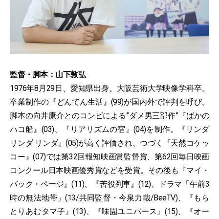
監督・脚本：⼭下敦弘
1976年8月29日、愛知県出身。大阪芸術大学映像学科卒。
卒業制作の『どんてん生活』(99)が国内外で評判を呼び、
脚本の向井康介とのコンビによる”ダメ男三部作”『ばかの
ハコ船』(03)、『リアリズムの宿』(04)を制作。『リンダ
リンダ リンダ』(05)が高く評価され、つづく『天然コケッ
コー』(07)では第32回報知映画賞監督賞、第62回毎日映画
コンクール日本映画優秀賞などを受賞。その後も『マイ・
バック・ページ』(11)、『苦役列車』(12)、ドラマ「午前3
時の無法地帯」(13/共同監督・今泉力哉/BeeTV)、『もら
とりあむタマ子』(13)、『味園ユニバース』(15)、『オー