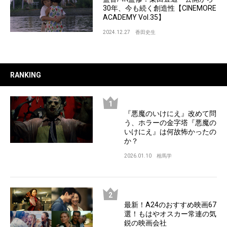
30年、今も続く創造性【CINEMORE
ACADEMY Vol.35】
2024.12.27
香田史生
RANKING
『悪魔のいけにえ』改めて問
う、ホラーの金字塔『悪魔の
いけにえ』は何故怖かったの
か？
2026.01.10
相馬学
最新！A24のおすすめ映画67
選！もはやオスカー常連の気
鋭の映画会社