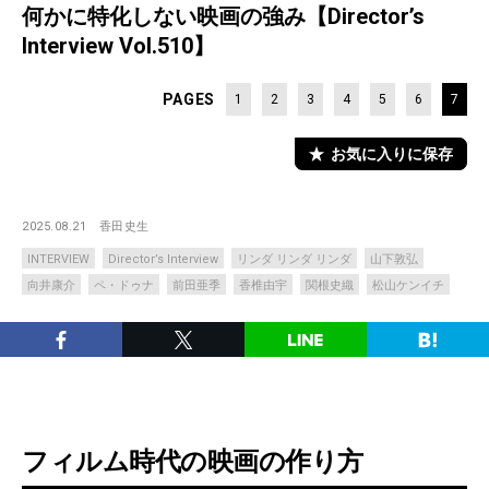
何かに特化しない映画の強み【Director’s
Interview Vol.510】
PAGES
1
2
3
4
5
6
7
お気に入りに保存
2025.08.21
香田史生
INTERVIEW
Director’s Interview
リンダ リンダ リンダ
山下敦弘
向井康介
ペ・ドゥナ
前田亜季
香椎由宇
関根史織
松山ケンイチ
フィルム時代の映画の作り方