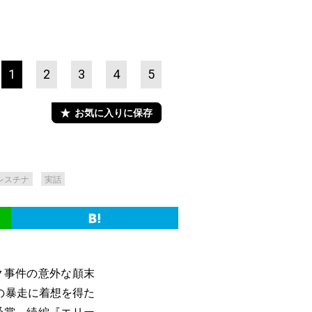
1
2
3
4
5
お気に入りに保存
レスチナ
実話
ク事件の意外な顛末
の暴走に着想を得た