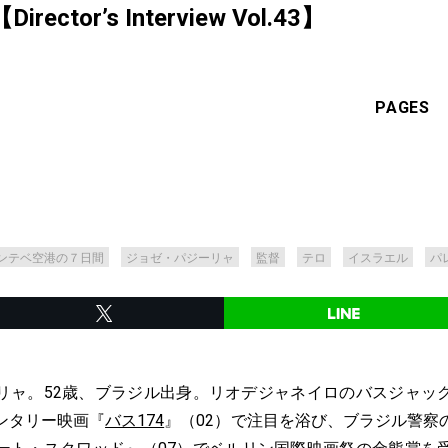
tor’s Interview Vol.43】
PAGES
ンテベ空港の７日間
ジョゼ・パジーリャ
監督
テロ
イスラエル
パ
ャ。52歳、ブラジル出身。リオデジャネイロのバスジャッ
ンタリー映画『
バス174
』（02）で注目を浴び、ブラジル警察