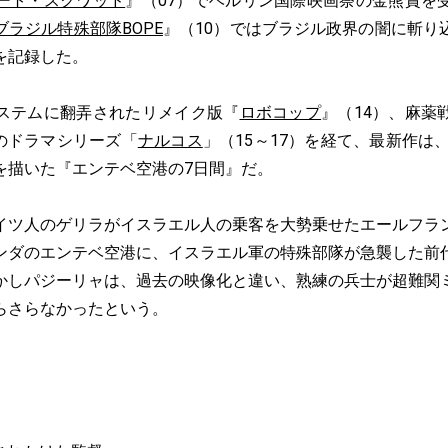
ート・スクワッド
』（07）でベルリン国際映画祭の金熊賞を
ラジル特殊部隊BOPE
』（10）ではブラジル政界の闇に斬り
を記録した。
ステムに翻弄されたリメイク版『
ロボコップ
』（14）、麻薬
ナルのドラマシリーズ「
ナルコス
」（15～17）を経て、最新作は、
を描いた『エンテベ空港の7日間』だ。
ツ人のゲリラがイスラエル人の乗客を大勢乗せたエールフラ
ンダのエンテベ空港に、イスラエル軍の特殊部隊が急襲した前
かしパジーリャは、過去の映像化と違い、熟練の兵士が超難関
らさらなかったという。