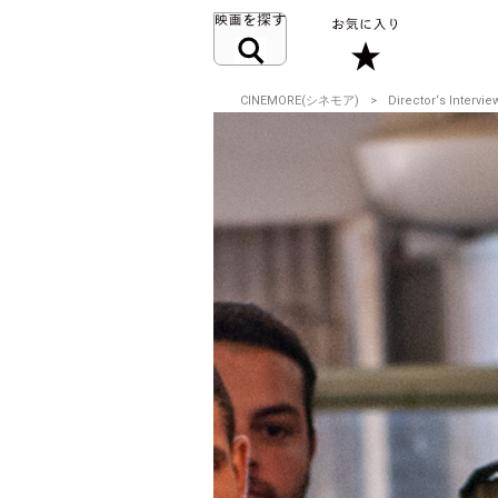
CINEMORE(シネモア)
Director‘s Intervie