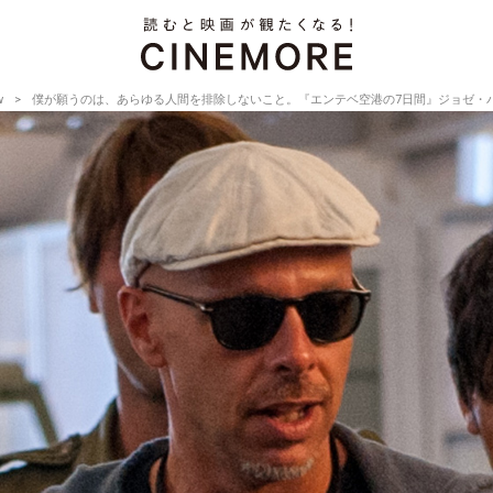
w
僕が願うのは、あらゆる人間を排除しないこと。『エンテベ空港の7日間』ジョゼ・パジーリャ監督【D