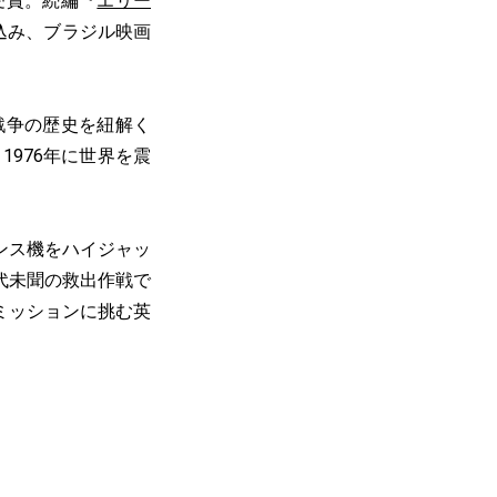
受賞。続編『
エリー
込み、ブラジル映画
戦争の歴史を紐解く
1976年に世界を震
ンス機をハイジャッ
代未聞の救出作戦で
ミッションに挑む英