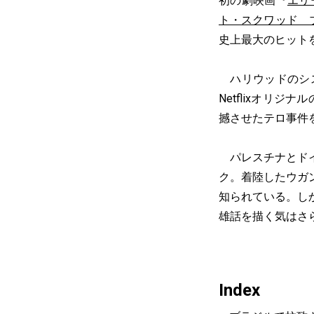
初の劇映画『
エリ
ト・スクワッド ブ
史上最大のヒット
ハリウッドのシ
Netflixオリジ
撼させたテロ事件
パレスチナとドイ
ク。着陸したウガ
知られている。し
雄話を描く気はさ
Index