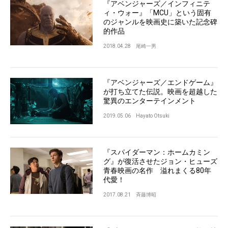
『アベンジャーズ／インフィニテ
ィ・ウォー』「MCU」という固有
のジャンルを映画史に築いた記念碑
的作品
2018.04.28
尾崎一男
『アベンジャーズ／エンドゲーム』
が打ち立てた伝説。映画を超越した
驚異のエンターテインメント
2019.05.06
Hayato Otsuki
『スパイダーマン：ホームカミン
グ』が復活させたジョン・ヒューズ
青春映画の名作 溢れまくる80年
代愛！
2017.08.21
斉藤博昭