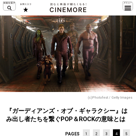
(c)Photofest / Getty Images
『ガーディアンズ・オブ・ギャラクシー』は
み出し者たちを繋ぐPOP＆ROCKの意味とは
PAGES
1
2
3
4
5