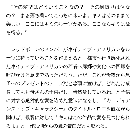
“その髪型はどういうことなの？ その身振りは何な
の？ まぁ落ち着いてこっちに来いよ。キミはそのままで
美しい。ここにはキミのルーツがある。ここならキミは愛
を得る。”
レッドボーンのメンバーがネイティブ・アメリカンをル
ーツに持っていることを踏まえると、都市へ行き感化され
たネイティブ・アメリカンの若者へ帰郷や文化への回帰を
呼びかける意味であっただろう。ただ、これが母親から息
子へのプレゼントのテープだと念頭に置けば、どれだけ成
長してもお母さんの子供だし、当然愛しているわ。と子供
に対する絶対的な愛を込めた意味になるし、『ガーディア
ンズ・オブ・ギャラクシー』のタイトル・ロゴを観ながら
聞けば、観客に対して「キミはこの作品で愛を見つけられ
るよ」と、作品側からの愛の告白だとも取れる。