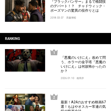
『ブラックパンサー』まるで格闘技
のデパート！？ チャドウィック・
ボーズマンの驚異の役作りとは
2018.03.07
斉藤博昭
RANKING
『悪魔のいけにえ』改めて問
う、ホラーの金字塔『悪魔の
いけにえ』は何故怖かったの
か？
2026.01.10
相馬学
最新！A24のおすすめ映画67
選！もはやオスカー常連の気
鋭の映画会社