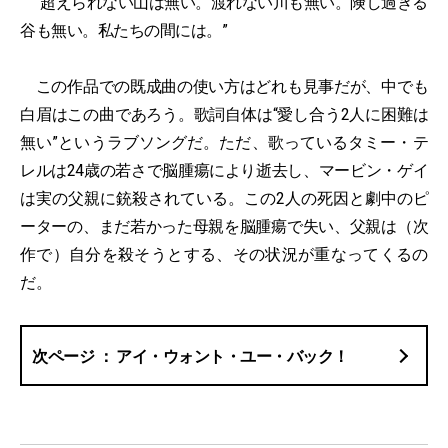
“超えられない山は無い。渡れない川も無い。険し過ぎる
谷も無い。私たちの間には。”
この作品での既成曲の使い方はどれも見事だが、中でも
白眉はこの曲であろう。歌詞自体は“愛し合う2人に困難は
無い”というラブソングだ。ただ、歌っているタミー・テ
レルは24歳の若さで脳腫瘍により逝去し、マービン・ゲイ
は実の父親に銃殺されている。この2人の死因と劇中のピ
ーターの、まだ若かった母親を脳腫瘍で失い、父親は（次
作で）自分を殺そうとする、その状況が重なってくるの
だ。
アイ・ウォント・ユー・バック！