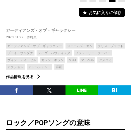
お気に入りに保存
ガーディアンズ・オブ・ギャラクシー
2020.01.22
侍功夫
ガーディアンズ・オブ・ギャラクシー
ジェームズ・ガン
クリス・プラット
ゾーイ・サルダナ
デイヴ・バウティスタ
ブラッドリー・クーパー
ヴィン・ディーゼル
カレン・ギラン
MCU
マーベル
アメコミ
アクション
アドベンチャー
洋画
作品情報を見る
ロック／POPソングの意味