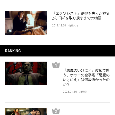
『エクソシスト』信仰を失った神父
が、“神”を取り戻すまでの物語
2019.12.03
竹島ルイ
RANKING
『悪魔のいけにえ』改めて問
う、ホラーの金字塔『悪魔の
いけにえ』は何故怖かったの
か？
2026.01.10
相馬学