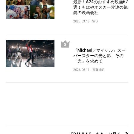
最新！A24のおすすめ映画67
選！もはやオスカー常連の気
鋭の映画会社
2025.03.18
SYO
『Michael／マイケル』スー
パースターの光と影、その
「光」を求めて
2026.06.11
斉藤博昭