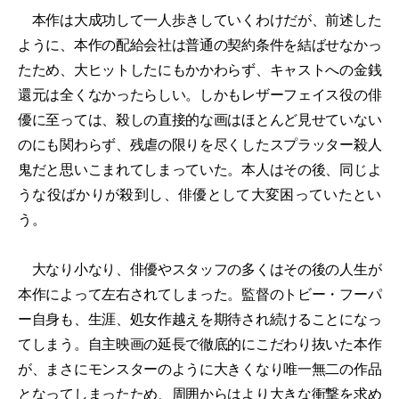
本作は大成功して一人歩きしていくわけだが、前述した
ように、本作の配給会社は普通の契約条件を結ばせなかっ
たため、大ヒットしたにもかかわらず、キャストへの金銭
還元は全くなかったらしい。しかもレザーフェイス役の俳
優に至っては、殺しの直接的な画はほとんど見せていない
のにも関わらず、残虐の限りを尽くしたスプラッター殺人
鬼だと思いこまれてしまっていた。本人はその後、同じよ
うな役ばかりが殺到し、俳優として大変困っていたとい
う。
大なり小なり、俳優やスタッフの多くはその後の人生が
本作によって左右されてしまった。監督のトビー・フーパ
ー自身も、生涯、処女作越えを期待され続けることになっ
てしまう。自主映画の延長で徹底的にこだわり抜いた本作
が、まさにモンスターのように大きくなり唯一無二の作品
となってしまったため、周囲からはより大きな衝撃を求め