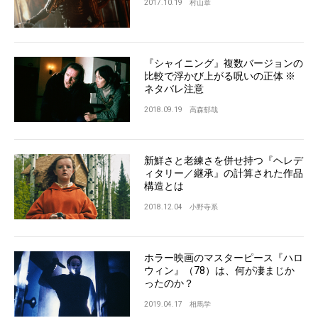
2017.10.19
村山章
『シャイニング』複数バージョンの
比較で浮かび上がる呪いの正体 ※
ネタバレ注意
2018.09.19
高森郁哉
新鮮さと老練さを併せ持つ『ヘレデ
ィタリー／継承』の計算された作品
構造とは
2018.12.04
小野寺系
ホラー映画のマスターピース『ハロ
ウィン』（78）は、何が凄まじか
ったのか？
2019.04.17
相馬学