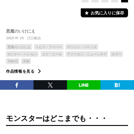
お気に入りに保存
悪魔のいけにえ
2020.01.25
江口航治
悪魔のいけにえ
トビー・フーパー
マリリン・バーンズ
ガンナー・ハンセン
エド・ニール
アメリカン・ニューシネマ
ホラー
70年代
洋画
作品情報を見る
モンスターはどこまでも・・・