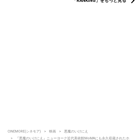
「RANKING」をもっと見る
CINEMORE(シネモア)
映画
悪魔のいけにえ
『悪魔のいけにえ』ニューヨーク近代美術館MoMAにも永久収蔵されたホ